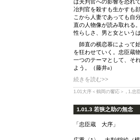
は夫判官への影響を恐れ
冶判官を殺すも生かすも
こから人妻であっても自
直の人物像が読み取れる
性らしさ、男と女という
師直の横恋慕によって始
を狂わせていく。忠臣蔵
一つのテーマとして、そ
よう。（藤井a）
続きを読む>>
1.01大序＜鶴岡の饗応＞
,
1.忠
1.01.3 若狭之助の無念
「忠臣蔵 大序」
広重〈1〉 大判/錦絵（