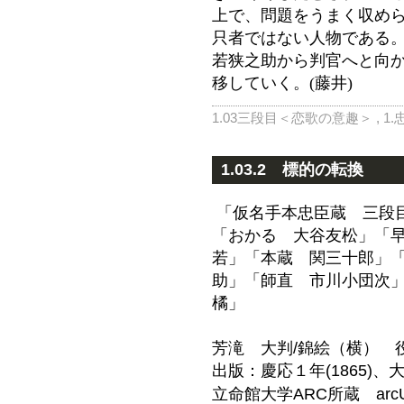
上で、問題をうまく収め
只者ではない人物である
若狭之助から判官へと向
移していく。(藤井)
1.03三段目＜恋歌の意趣＞
,
1
1.03.2 標的の転換
「仮名手本忠臣蔵 三段
「おかる 大谷友松」「
若」「本蔵 関三十郎」
助」「師直 市川小団次
橘」
芳滝 大判/錦絵（横） 
出版：慶応１年(1865)、
立命館大学ARC所蔵 arc