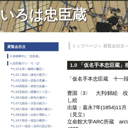
いろは忠臣蔵
トップページ
＞
展覧会目次
展覧会目次
0.赤穂事件と『忠臣蔵』
1.忠臣蔵の”い・ろ・は“
1.0 「仮名手本忠臣蔵」
1.01大序＜鶴岡の饗応＞
1.02二段目＜諫言の寝刃＞
「仮名手本忠臣蔵 十一
1.03三段目＜恋歌の意趣＞
1.04四段目＜来世の忠義＞
1.05五段目＜恩愛の二つ玉＞
豊国〈3〉 大判/錦絵 
1.06六段目＜財布の連判＞
し絵
1.07七段目＜大臣の錆刀＞
出版：嘉永7年(1854)1
1.08八段目＜道行旅路の嫁入＞
（見立）
1.09九段目＜山科の雪転し＞
1.10十段目＜発足の櫛笄＞
立命館大学ARC所蔵 arcUP
1.11十一段目＜合印の忍び兜＞