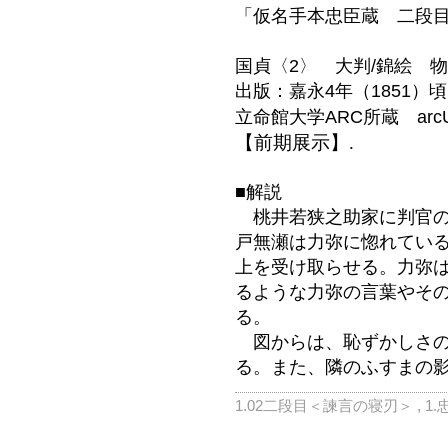
「仮名手本忠臣蔵 二段
国貞〈2〉 大判/錦絵 
出版：嘉永4年（1851）
立命館大学ARC所蔵 arc
【前期展示】.
■解説
桃井若狭之助家に判官の
戸無瀬は力弥に惚れてい
上を受け取らせる。力弥
るような力弥の言葉やそ
る。
図からは、恥ずかしさの
る。また、隣のふすまの
1.02二段目＜諫言の寝刃＞
,
1