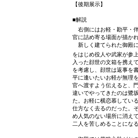
【後期展示】
■解説
右側にはお軽・勘平・伴
官に詰め寄る場面が描か
新しく建てられた御殿に
をはじめ役人や武家が参
入った顔世の文箱を携え
を考慮し、顔世は返事を
平に逢いたいお軽が無理
官へ渡すよう伝えると、
違いでやってきたのは
鷺
た。お軽に横恋慕してい
仕方なく去るのだった。
め人気のない場所に消え
二人を苦しめることにな