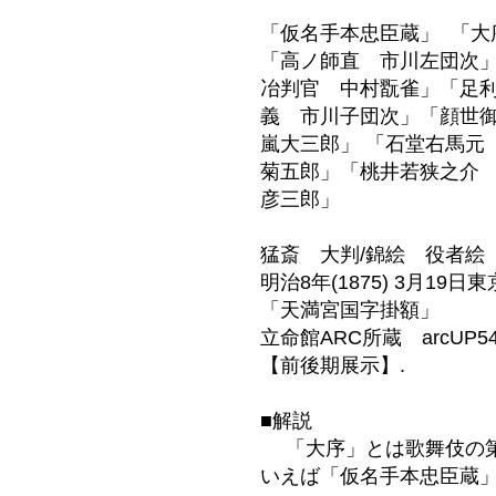
「仮名手本忠臣蔵」 「大
「高ノ師直 市川左団次
冶判官 中村翫雀」
「足
義 市川子団次」
「顔世
嵐大三郎」
「石堂右馬元
菊五郎」
「桃井若狭之介
彦三郎」
猛斎
大判/錦絵 役者
明治8
年(1875) 3月19
「天満宮国字掛額」
立命館ARC所蔵
arcUP5
【前後期展示】.
■解説
「大序」とは歌舞伎の
いえば「仮名手本忠臣蔵