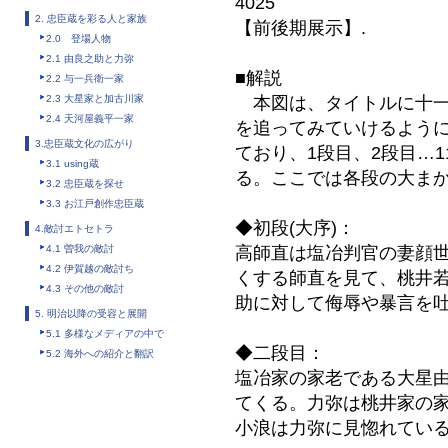
4025
2. 忠臣蔵を彩る人と家族
【前後期展示】.
2.0 登場人物
2.1 由良之助と力弥
■解説
2.2 与一兵衛一家
2.3 大星家と加古川家
本図は、タイトルに十一
2.4 天河屋義平一家
を追ってみていけるように
3.忠臣蔵文化の広がり
ており、1段目、2段目…
3.1 using蔵
る。ここでは各段の大ま
3.2 忠臣蔵を探せ
3.3 お江戸創作忠臣蔵
◆初段(大序)：
4.敵討エトセトラ
4.1 曽我の敵討
高師直は塩冶判官の妻顔
4.2 伊賀越の敵討ち
くする師直を見て、桃井
4.3 その他の敵討
助に対して侮辱や暴言を
5. 明治以降の受容と展開
5.1 多様なメディアの中で
◆二段目：
5.2 海外への紹介と翻訳
塩冶家の家老である大星
てくる。力弥は桃井家の
小浪は力弥に見惚れてい