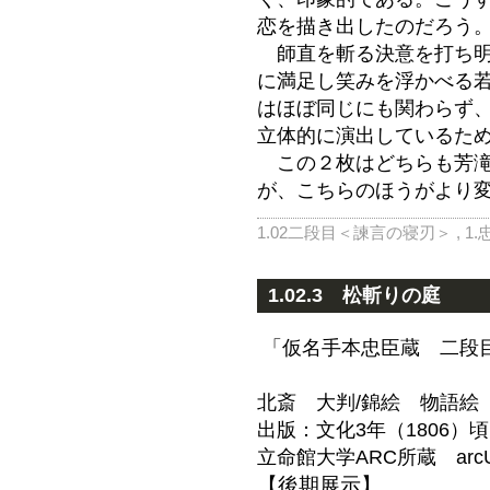
恋を描き出したのだろう
師直を斬る決意を打ち明
に満足し笑みを浮かべる
はほぼ同じにも関わらず
立体的に演出しているた
この２枚はどちらも芳滝
が、こちらのほうがより変
1.02二段目＜諫言の寝刃＞
,
1
1.02.3 松斬りの庭
「仮名手本忠臣蔵 二段
北斎 大判/錦絵 物語絵
出版：文化3年（1806）
立命館大学ARC所蔵 arcU
【後期展示】.