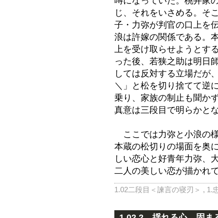
噂になっていた。桃井家
じ、それをいさめる。そ
子・力弥が判官の口上を
浪は許嫁の関係である。
上を受け取らせようとす
った後、若狭之助は明日
しては反対する立場だが
＼」と松を切り捨てて逆
乗り、家族の制止も聞か
真意は三段目で明らかと
ここでは力弥と小浪の様
本蔵の松切りの場面を奥
しい恋心と好青年力弥、
二人の美しい恋が描かれて
1.02二段目＜諫言の寝刃＞
,
1
1.02.2 揺れる心、固