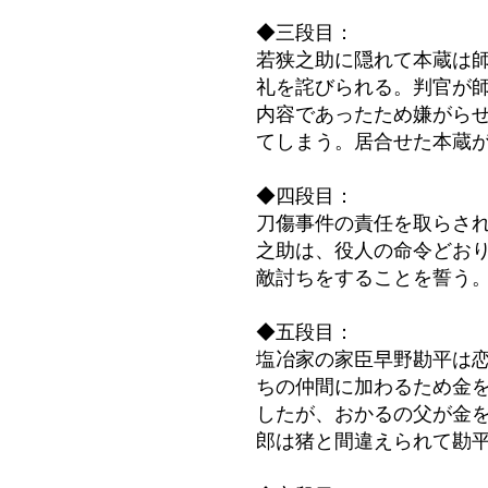
◆三段目：
若狭之助に隠れて本蔵は
礼を詫びられる。判官が
内容であったため嫌がら
てしまう。居合せた本蔵
◆四段目：
刀傷事件の責任を取らさ
之助は、役人の命令どお
敵討ちをすることを誓う
◆五段目：
塩冶家の家臣早野勘平は
ちの仲間に加わるため金
したが、おかるの父が金
郎は猪と間違えられて勘