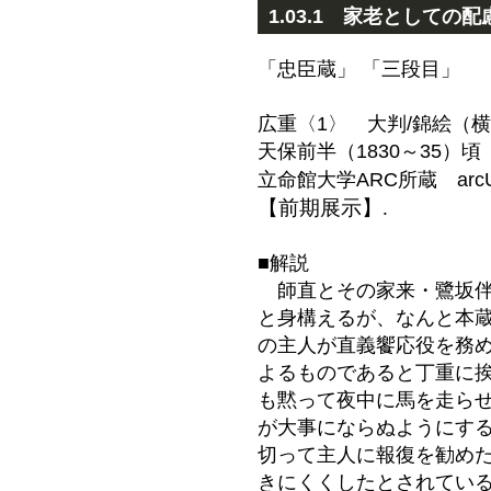
1.03.1 家老としての配
「忠臣蔵」 「三段目」
広重〈1〉 大判/錦絵（
天保前半（1830～35）頃
立命館大学ARC所蔵 arc
【前期展示】.
■解説
師直とその家来・鷺坂伴
と身構えるが、なんと本
の主人が直義饗応役を務
よるものであると丁重に
も黙って夜中に馬を走ら
が大事にならぬようにす
切って主人に報復を勧め
きにくくしたとされてい