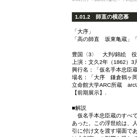
1.01.2 師直の横恋慕
「大序」
「高の師直 坂東亀蔵」
豊国〈3〉 大判/錦絵 
上演：文久2年（1862）
興行名：「仮名手本忠臣
場名：「大序 鎌倉鶴ヶ
立命館大学ARC所蔵 arcU
【前期展示】.
■解説
仮名手本忠臣蔵のすべて
あった。この浮世絵は、
引に付け文を渡す場面で