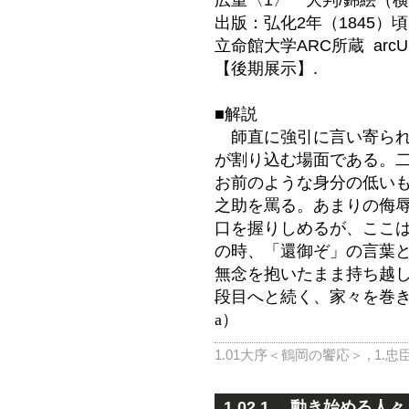
出版：弘化2年（1845）
立命館大学ARC所蔵 arcUP
【後期展示】.
■解説
師直に強引に言い寄られ
が割り込む場面である。
お前のような身分の低い
之助を罵る。あまりの侮
口を握りしめるが、ここ
の時、「還御ぞ」の言葉
無念を抱いたまま持ち越
段目へと続く、家々を巻
a）
1.01大序＜鶴岡の饗応＞
,
1.忠
1.02.1 動き始める人々