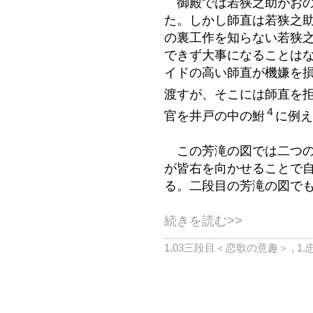
御殿では若狭之助がおの
た。しかし師直は若狭之
の裏工作を知らない若狭
できず大事になることは
イドの高い師直が機嫌を
渡すが、そこには師直を
４
官を井戸の中の鮒
に例え
この芳滝の図では二つの
が皆右を向かせることで
る。
二段目の芳滝の図でも
続きを読む>>
1.03三段目＜恋歌の意趣＞
,
1