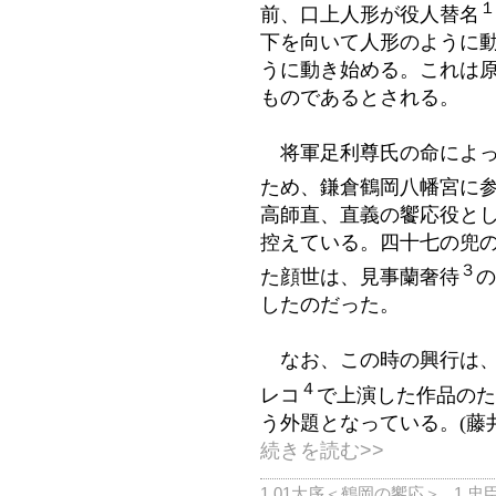
１
前、口上人形が役人替名
下を向いて人形のように
うに動き始める。これは
ものであるとされる。
将軍足利尊氏の命によっ
ため、鎌倉鶴岡八幡宮に
高師直、直義の饗応役と
控えている。四十七の兜
３
た顔世は、見事蘭奢待
の
したのだった
。
なお、この時の興行は、
４
レコ
で上演した作品のた
う外題となっている。
(藤
続きを読む>>
1.01大序＜鶴岡の饗応＞
,
1.忠