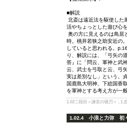
■解説
北斎は遠近法を駆使した
活やちょっとした遊び心
奥の方に見えるのは鳥居
時。桃井若狭之助安近の
していると思われる。p.
り、解説には、「弓矢の
答』に「問云、軍神と武
云、武士を弓取と云、弓
実は差別なし」という。
国鹿島大明神、下総国香
を軍神とする考え方が一
1.02二段目＜諫言の寝刃＞
,
1
1.02.4 小浪と力弥 