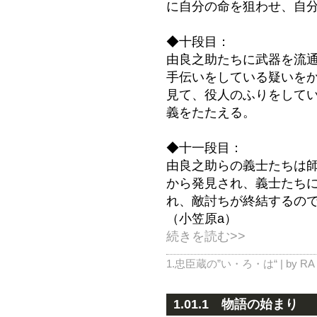
に自分の命を狙わせ、自
◆十段目：
由良之助たちに武器を流
手伝いをしている疑いを
見て、役人のふりをして
義をたたえる。
◆十一段目：
由良之助らの義士たちは
から発見され、義士たち
れ、敵討ちが終結するの
（小笠原a）
続きを読む>>
1.忠臣蔵の”い・ろ・は“
| by RA
1.01.1 物語の始まり