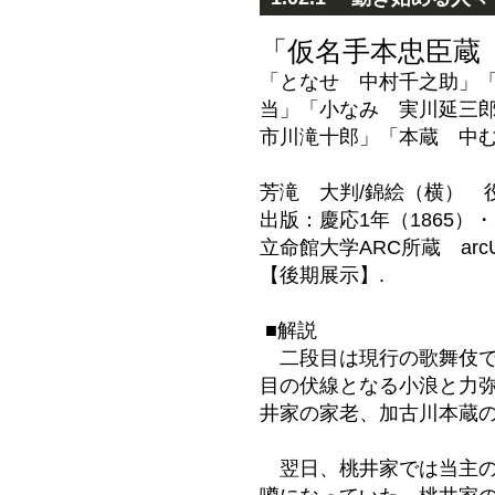
「仮名手本忠臣蔵
「となせ 中村千之助」
当」「小なみ 実川延三
市川滝十郎」「本蔵 中
芳滝 大判/錦絵（横） 
出版：慶応1年（1865）
立命館大学ARC所蔵 arcU
【後期展示】.
■解説
二段目は現行の歌舞伎で
目の伏線となる小浪と力
井家の家老、加古川本蔵
翌日、桃井家では当主の