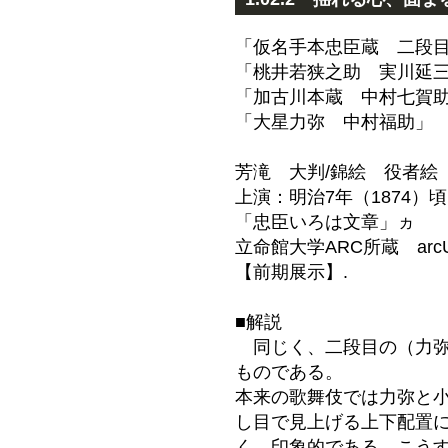
「仮名手本忠臣蔵 二段
「桃井若狭之助 実川延
「加古川本蔵 中村七賀
「大星力弥 中村福助」
芳滝 大判/錦絵 役者絵
上演：明治7年（1874）
「忠臣いろは文章」ヵ
立命館大学ARC所蔵 arcU
【前期展示】.
■解説
同じく、二段目の（力
ものである。
本来の歌舞伎では力弥と
し目で見上げる上下配置
く、印象的である。こう