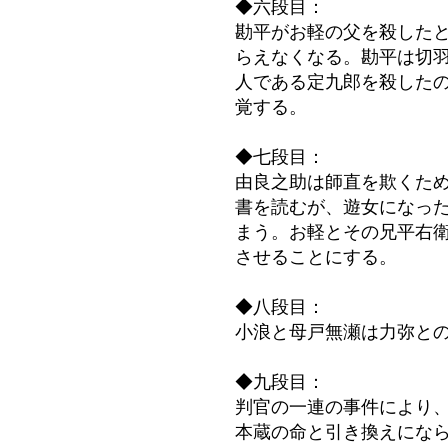
◆六段目：
勘平がお軽の父を殺した
らえなくなる。勘平は切
人である定九郎を殺した
覚する。
◆七段目：
由良之助は師直を欺くた
書を読むが、遊女になっ
まう。お軽とその兄平右
させることにする。
◆八段目：
小浪と母戸無瀬は力弥と
◆九段目：
判官の一連の事件により
本蔵の命と引き換えにな