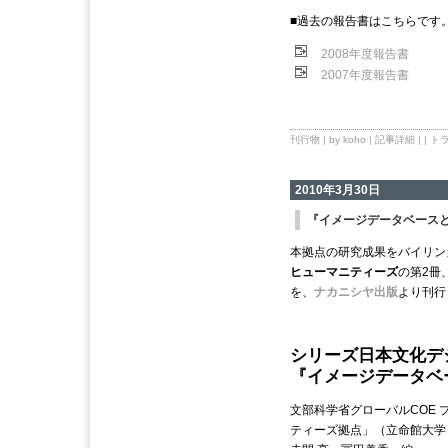
■過去の報告書はこちらです
2008年度報告書
2007年度報告書
刊行物
| by koho |
記事詳細
| |
トラ
2010年3月30日
『イメージデータベース
本拠点の研究成果をバイリン
ヒューマニティーズ
の第2冊
を、
ナカニシヤ出版
より刊行
シリーズ日本文化デ
『イメージデータベ
文部科学省グローバルCOE
ティーズ拠点」（立命館大学