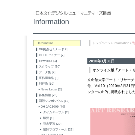
Information
Information
トップページ
＞
Information
＞
DH拠点セミナー [19]
GCOEセミナー [7]
download [1]
2010年3月31日
スクラップ [10]
オンライン版「アート・リサ
データ集 [9]
事務局連絡 [9]
立命館大学アート・リサーチ
刊行物 [19]
号、Vol.10（2010年3
News Letter [2]
ンターのHPに掲載されまし
募集情報 [75]
国際シンポジウム [12]
DH-JAC2009 [49]
タイムテーブル [2]
概要 [1]
発表要旨 [20]
講師プロフィール [21]