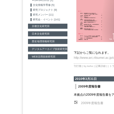
DH-JAC2011 [1]
文化情報学専修 [5]
研究プロジェクト [9]
研究メンバー [11]
研究会・イベント [141]
京都文化研究班
日本文化研究班
歴史地理情報研究班
デジタルアーカイブ技術研究班
下記からご覧になれます。
WEB活用技術研究班
http://www.arc.ritsumei.ac.jp/
刊行物
| by koho |
記事詳細
| |
トラ
2010年3月31日
2009年度報告書
本拠点の2009年度報告書を
2009年度報告書