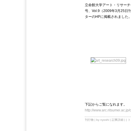
立命館大学アート・リサーチ
号、Vol.9（2009年3月
ターのHPに掲載されました
下記からご覧になれます。
http://www.arc.ritsumei.ac.jp/
刊行物
| by nyoshi |
記事詳細
| |
ト