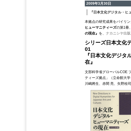
2009年3月30日
『日本文化デジタル・ヒ
本拠点の研究成果をバイリン
ヒューマニティーズ
の第1冊
の現在』
を、
ナカニシヤ出版
シリーズ日本文化
01
『日本文化デジタ
在』
文部科学省グローバルCOE
ティーズ拠点」（立命館大学
川嶋將生、赤間 亮、矢野桂