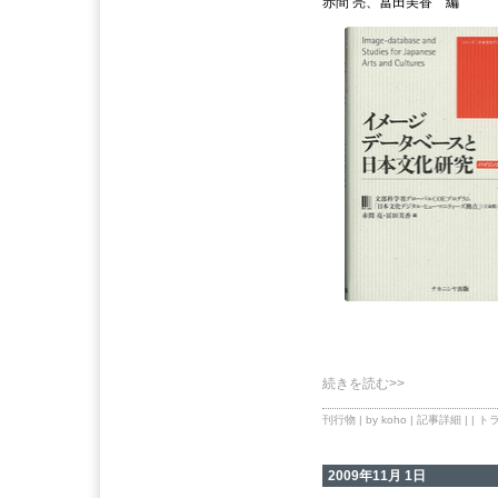
赤間 亮、冨田美香 編
続きを読む>>
刊行物
| by koho |
記事詳細
| |
トラ
2009年11月 1日