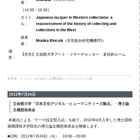
者：
［14:30－16:30］
タイト
Japanese lacquer in Western collections: a
ル：
reassessment of the history of collecting and
collections in the West
発表
Monika Bincsik
（衣笠総合研究機構PD）
者：
場
【衣笠】立命館大学アート・リサーチセンター 多目的ルーム
所：
研究会・イベント
| by koho |
記事詳細
| |
トラックバック[0]
2012年7月24日
立命館大学「日本文化デジタル・ヒューマニティーズ拠点」・博士論
文構想発表会
本拠点による「テーマ設定型入試」を経て、2010年4月入学した博士課程
後期課程大学院生の博士論文構想発表会を開催します。
■日時：2012年7月24日（火） 18:00～20:00