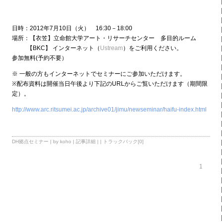
日時：2012年7月10日（火） 16:30－18:00
場所：【衣笠】立命館大学アート・リサーチセンター 多目的ルーム
【BKC】 インターネット（
Ustream
）をご利用ください。
参加無料(予約不要）
※ 一般の方もインターネットでセミナーにご参加いただけます。
※配布資料は開催当日午後より下記のURLからご覧いただけます（期間限
定）。
http://www.arc.ritsumei.ac.jp/archive01/jimu/newseminar/haifu-index.html
DH拠点セミナー
| by koho |
記事詳細
| |
トラックバック[0]
1