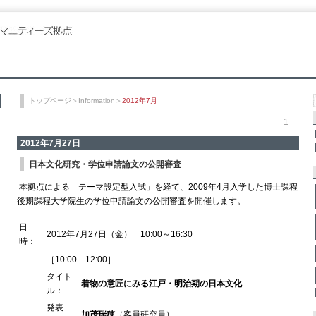
トップページ
＞
Information
＞
2012年7月
1
2012年7月27日
日本文化研究・学位申請論文の公開審査
本拠点による「テーマ設定型入試」を経て、2009年4月入学した博士課程
後期課程大学院生の学位申請論文の公開審査を開催します。
日
2012年7月27日（金） 10:00～16:30
時：
［10:00－12:00］
タイト
着物の意匠にみる江戸・明治期の日本文化
ル：
発表
加茂瑞穂
（客員研究員）