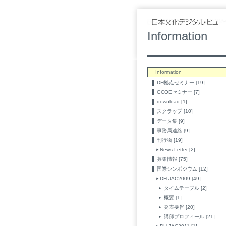
Information
Information
DH拠点セミナー [19]
GCOEセミナー [7]
download [1]
スクラップ [10]
データ集 [9]
事務局連絡 [9]
刊行物 [19]
News Letter [2]
募集情報 [75]
国際シンポジウム [12]
DH-JAC2009 [49]
タイムテーブル [2]
概要 [1]
発表要旨 [20]
講師プロフィール [21]