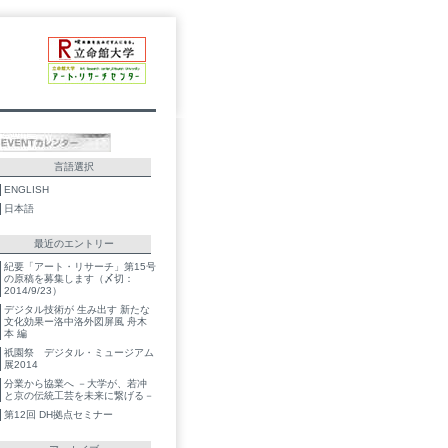
言語選択
ENGLISH
日本語
最近のエントリー
紀要「アート・リサーチ」第15号
の原稿を募集します（〆切：
2014/9/23）
デジタル技術が 生み出す 新たな
文化効果ー洛中洛外図屏風 舟木
本 編
祇園祭 デジタル・ミュージアム
展2014
分業から協業へ －大学が、若冲
と京の伝統工芸を未来に繋げる－
第12回 DH拠点セミナー