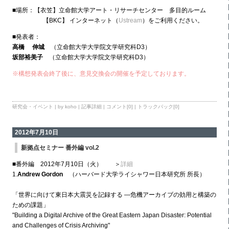
■場所：【衣笠】立命館大学アート・リサーチセンター 多目的ルーム
【BKC】 インターネット（
Ustream
）をご利用ください。
■発表者：
高橋 伸城
（立命館大学大学院文学研究科D3）
坂部裕美子
（立命館大学大学院文学研究科D3）
※構想発表会終了後に、意見交換会の開催を予定しております。
研究会・イベント
| by koho |
記事詳細
|
コメント[0]
|
トラックバック[0]
2012年7月10日
新拠点セミナー 番外編 vol.2
■番外編 2012年7月10日（火） ＞
詳細
1.
Andrew Gordon
（ハーバード大学ライシャワー日本研究所 所長）
「世界に向けて東日本大震災を記録する ―危機アーカイブの効用と構築の
ための課題」
"Building a Digital Archive of the Great Eastern Japan Disaster: Potential
and Challenges of Crisis Archiving"