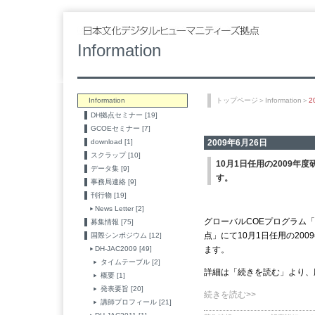
Information
Information
トップページ
＞
Information
＞
2
DH拠点セミナー [19]
GCOEセミナー [7]
download [1]
2009年6月26日
スクラップ [10]
10月1日任用の2009年
データ集 [9]
す。
事務局連絡 [9]
刊行物 [19]
News Letter [2]
グローバルCOEプログラム
募集情報 [75]
点」にて10月1日任用の200
国際シンポジウム [12]
DH-JAC2009 [49]
ます。
タイムテーブル [2]
詳細は「続きを読む」より、
概要 [1]
発表要旨 [20]
続きを読む>>
講師プロフィール [21]