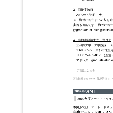
3、面接実施日
2009年7月4日（土）
※ 海外にお住まいの方を対
実施も可能です。 海外にお
はgraduate-studies@st.r
4、出願書類請求先・送付先
立命館大学 大学院課 （
〒603-8577 京都市北区
TEL:075-465-8195（直通
アドレス：graduate-studies@s
→
詳細はこちら
募集情報
| by koho |
記事詳細
| |
2009年6月 5日
2009年度アート・ドキ
本拠点では、アート・ドキ
年度アート・ドキュメ