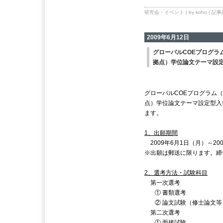
研究会・イベント
| by koho |
記事
2009年6月12日
グローバルCOEプログラ
拠点）学位論文テーマ設定
グローバルCOEプログラム
点）学位論文テーマ設定型入学
ます。
1、出願期間
2009年6月1日（月）～20
※出願は郵送に限ります。締
2、選考方法・試験科目
第一次選考
① 書類選考
② 論文試験（修士論文等
第二次選考
① 面接試験