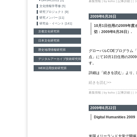
DH-JAC2011 [1]
募集情報
| by koho |
記事詳細
| |
文化情報学専修 [5]
研究プロジェクト [9]
2009年6月26日
研究メンバー [11]
研究会・イベント [141]
10月1日任用の2009
京都文化研究班
切：2009年6月26日）.
日本文化研究班
歴史地理情報研究班
グローバルCOEプログラム
点」にて10月1日任用の20
デジタルアーカイブ技術研究班
す。
WEB活用技術研究班
詳細は「続きを読む」より、
続きを読む>>
募集情報
| by koho |
記事詳細
| |
2009年6月22日
Digital Humanities 20
米国メリーランド大学で開催される国際