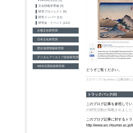
DH-JAC2011 [1]
文化情報学専修 [5]
研究プロジェクト [9]
研究メンバー [11]
研究会・イベント [141]
京都文化研究班
日本文化研究班
歴史地理情報研究班
デジタルアーカイブ技術研究班
WEB活用技術研究班
どうぞご覧ください。
スクラップ
| by koho |
記事詳細
| 
トラックバック(0)
このブログ記事を参照してい
の研究活動が掲載されました
このブログ記事に対するトラッ
http://www.arc.ritsumei.ac.jp