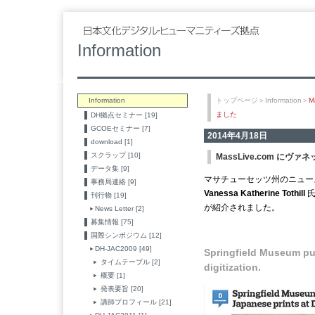
Information
Information
トップページ
＞
Information
＞
M
ました
DH拠点セミナー [19]
GCOEセミナー [7]
2014年4月18日
download [1]
スクラップ [10]
MassLive.com に
データ集 [9]
マサチューセッツ州のニュー
事務局連絡 [9]
Vanessa Katherine Tothill
刊行物 [19]
が紹介されました。
News Letter [2]
募集情報 [75]
国際シンポジウム [12]
DH-JAC2009 [49]
Springfield Museum pu
タイムテーブル [2]
digitization.
概要 [1]
発表要旨 [20]
講師プロフィール [21]