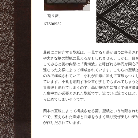
「割り菱」
KTS06932
最後にご紹介する型紙は、一見すると菱が四つに等分さ
や大きな柄の型紙に見えるかもしれません。しかし、目
してみると菱の内部は「青海波」と呼ばれる半円が同心
連なった文様によって構成されています。こちらの型紙
のみで構成されていて、小孔が曲線に加えて直線もつく
ています。小孔を彫刻する位置が少しでもずれてしまう
青海波も崩れてしまうので、高い技術力に加えて研ぎ澄
た集中力が必要とされた型紙です。近づけば近づくほど
ら止めてしまいそうです。
四本の直線によって構成させる菱。型紙という制限され
中で、整えられた直線と曲線をうまく織り交ぜ美しいデ
が作りだされています。