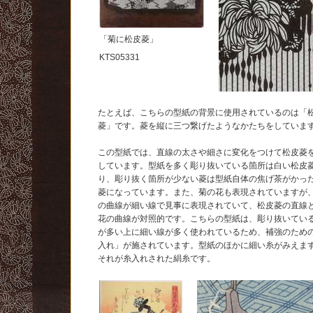
「菊に松皮菱」
KTS05331
たとえば、こちらの型紙の背景に使用されているのは「
菱」です。菱を縦に三つ繋げたようなかたちをしていま
この型紙では、直線の太さや細さに変化をつけて松皮菱
しています。型紙を多く彫り抜いている箇所は白い松皮
り、彫り抜く箇所が少ない菱は型紙自体の焦げ茶がかっ
菱になっています。また、菊の花も表現されていますが
の曲線が細い線で見事に表現されていて、松皮菱の直線
花の曲線が対照的です。こちらの型紙は、彫り抜いてい
が多い上に細い線が多く使われているため、補強のため
入れ」が施されています。型紙のほかに細い糸がみえま
それが糸入れされた絹糸です。