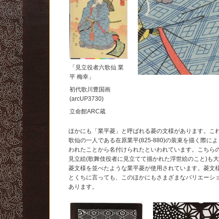
「見立役者六歌仙 業
平 梅幸」
初代歌川豊国画
(arcUP3730)
立命館ARC蔵
ほかにも「業平菱」と呼ばれる菱の文様があります。こ
歌仙の一人である在原業平(825-880)の装束を描く際に
われたことから名付けられたといわれています。こちら
見立絵(歌舞伎役者に見立てて描かれた浮世絵のこと)も
菱文様を並べたような業平菱が使用されています。菱文
とくちに言っても、このほかにもさまざまなバリエーシ
あります。