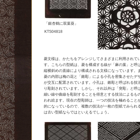
「銀杏鶴に双葉葵」
KTS04818
菱文様は、かたちをアレンジしてさまざまに利用されて
す。こちらの型紙は、菱を構成する線が「麻の葉」と呼
縦横斜めの直線により構成される文様になっています。
菱の内部は梅の花と「錐彫」による小孔を密集させたデ
が交互に配置されています。小孔は、錐彫と呼ばれる技
り彫刻されています。しかし、それ以外は「突彫」と呼
細い線や曲線を彫刻することを得意とする技法によるも
われ絵ます。現在の型彫師は、一つの技法を極めること
的になっているので、複数の技法が一枚の型紙でみられ
は古い型紙ならではといえるでしょう。