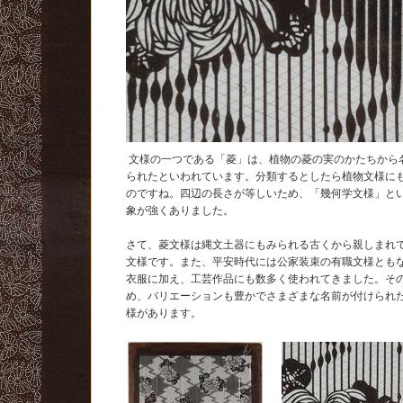
文様の一つである「菱」は、植物の菱の実のかたちから
られたといわれています。分類するとしたら植物文様に
のですね。四辺の長さが等しいため、「幾何学文様」と
象が強くありました。
さて、菱文様は縄文土器にもみられる古くから親しまれ
文様です。また、平安時代には公家装束の有職文様とも
衣服に加え、工芸作品にも数多く使われてきました。そ
め、バリエーションも豊かでさまざまな名前が付けられ
様があります。