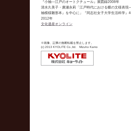
『小袖―江戸のオートクチュール』展図録2008年
清水久美子・廣瀬永莉「江戸時代における蝶の文様表現
袖模様雛形本』を中心に」『同志社女子大学生活科学』4
2012年
文化遺産オンライン
※画像、記事の無断転載を禁止します。
(c) 2013 KYOLITE Co.,ltd. Mizuho Kamo