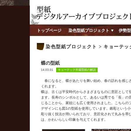
トップページ
染色型紙プロジェクト
伊勢型
染色型紙プロジェクト > キョーテ
蝶の型紙
14.03.01
キョーテック所蔵型紙の解説
春になると、蝶があたりを舞い始め、春の訪れを感じ
くれます。
蝶は、古くは平安時代からさまざまなものに意匠として
ます。長寿のシンボルとして、あるいは秀でる「長」の
じることから、家紋にも広く使用されました。こちらの
デザインにも図1の型紙を使用しています。錐彫という小
彫り抜く技法が用いられており、意匠化されて丸みを帯
は、かわいらしい印象を与えてくれます。