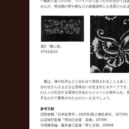
一般的であったのか、リバイバルであったのか定かでは
せんが、明治期の帯や裂などの染織資料にも見受けられ
図3「蝶に桜」
KTS10610
蝶は、薄や牡丹などと合わせて表現されることも多く
合わせからさまざまな意味合いが生まれたモチーフです
の人々が生活する環境や文化からイメージが形作られ、
月をかけて蓄積されたものといえるでしょう。
参考文献
沼田頼輔『日本紋章学』1925年(新人物往来社、1972年)
山辺知行監修『明治の文様 染織』1979年
弓岡勝美編・藤井健三監修『帯と文様』2008年