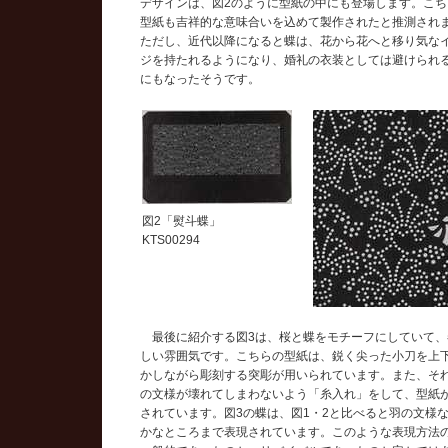
デザインは、図2のように型紙の中にも登場します。こち
型紙も吉祥的な意味合いを込めて製作されたと推測され
ただし、近代以降になると蝶は、花から花へと移り気な
ジを持たれるようになり、婚礼の衣装としては避けられ
にもなったそうです。
図2「熨斗蝶」
KTS00294
最後に紹介する図3は、桜と蝶をモチーフにしていて、
しい雰囲気です。こちらの型紙は、鋭く尖った小刀を上
かしながら彫刻する突彫が用いられています。また、そ
の文様が壊れてしまわないよう「糸入れ」をして、型紙
されています。図3の蝶は、図1・2と比べると羽の文様
かなところまで表現されています。このような表現方法