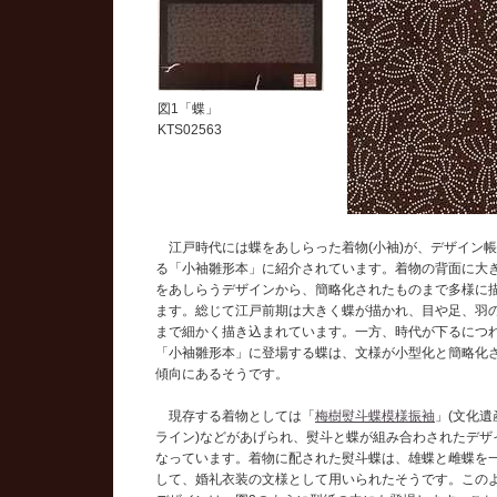
図1「蝶」
KTS02563
江戸時代には蝶をあしらった着物(小袖)が、デザイン
る「小袖雛形本」に紹介されています。着物の背面に大
をあしらうデザインから、簡略化されたものまで多様に
ます。総じて江戸前期は大きく蝶が描かれ、目や足、羽
まで細かく描き込まれています。一方、時代が下るにつ
「小袖雛形本」に登場する蝶は、文様が小型化と簡略化
傾向にあるそうです。
現存する着物としては「
梅樹熨斗蝶模様振袖
」(文化遺
ライン)などがあげられ、熨斗と蝶が組み合わされたデザ
なっています。着物に配された熨斗蝶は、雄蝶と雌蝶を
して、婚礼衣装の文様として用いられたそうです。この