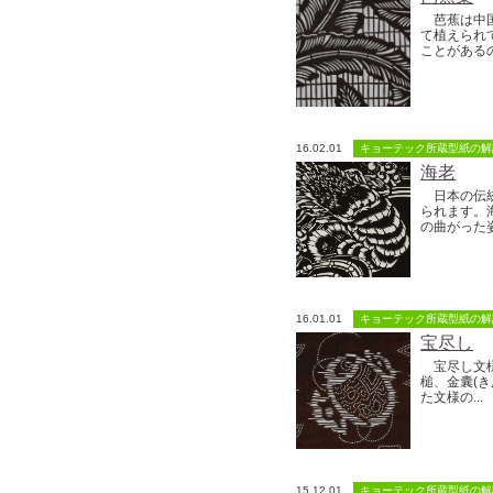
芭蕉は中国
て植えられ
ことがあるの
16.02.01
キョーテック所蔵型紙の解
海老
日本の伝統
られます。
の曲がった姿
16.01.01
キョーテック所蔵型紙の解
宝尽し
宝尽し文様
槌、金囊(
た文様の...
15.12.01
キョーテック所蔵型紙の解