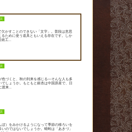
説
欠かすことのできない「文字」。普段は意思
えるために使う道具ともいえる存在です。しか
工...
説
色づくと、秋の到来を感じる―そんな人も多
いでしょうか。もともと銀杏は中国原産で、日
渡来...
説
ぼ）をみかけるようになって季節の移ろいを
多いのではないでしょうか。蜻蛉は「あきづ」