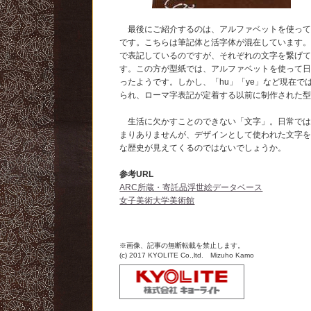
最後にご紹介するのは、アルファベットを使って
です。こちらは筆記体と活字体が混在しています
で表記しているのですが、それぞれの文字を繋げ
す。この方が型紙では、アルファベットを使って
ったようです。しかし、「hu」「ye」など現在で
られ、ローマ字表記が定着する以前に制作された
生活に欠かすことのできない「文字」。日常では
まりありませんが、デザインとして使われた文字
な歴史が見えてくるのではないでしょうか。
参考URL
ARC所蔵・寄託品浮世絵データベース
女子美術大学美術館
※画像、記事の無断転載を禁止します。
(c) 2017 KYOLITE Co.,ltd. Mizuho Kamo