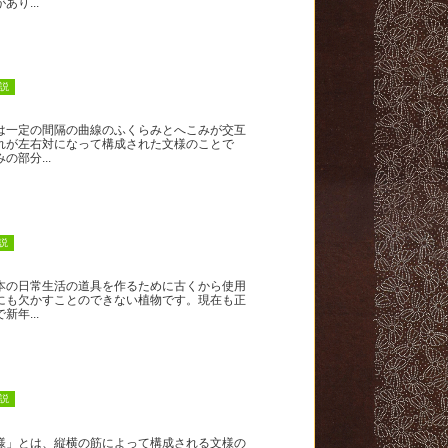
あり...
説
一定の間隔の曲線のふくらみとへこみが交互
れが左右対になって構成された文様のことで
の部分...
説
の日常生活の道具を作るために古くから使用
にも欠かすことのできない植物です。現在も正
新年...
説
」とは、縦横の筋によって構成される文様の