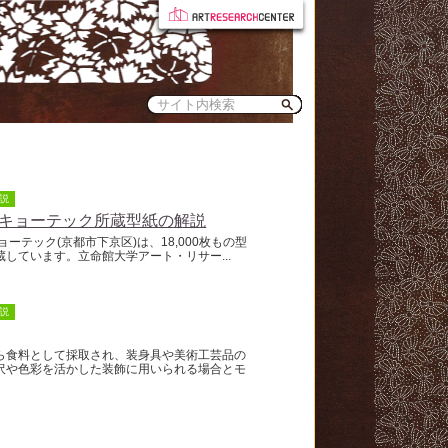
説
キョーテック所蔵型紙の解説
ーテック(京都市下京区)は、18,000枚もの型
蔵しています。立命館大学アート・リサー...
説
ら食料として採取され、装身具や美術工芸品の
沢や色彩を活かした装飾に用いられる場合とモ