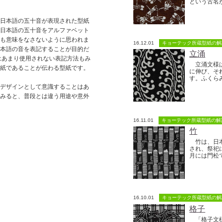
という古名が
日本語の五十音が表現された型紙
。日本語の五十音をアルファベット
ても意味をなさないように思われま
16.12.01
キョーテック所蔵型紙の解
日本語の音を表記することが目的だ
立涌
はあまり使用されない表記方法もみ
立涌文様は
型紙であることが伝わる型紙です。
に伸び、そ
す。ふくらみ
デザインとして意識することはあ
をみると、普段とは違う用途や意外
16.11.01
キョーテック所蔵型紙の解
竹
竹は、日本
され、祭祀
月には門松で
16.10.01
キョーテック所蔵型紙の解
格子
「格子文様