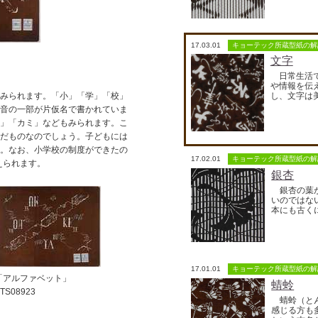
17.03.01
キョーテック所蔵型紙の解
文字
日常生活で
や情報を伝
し、文字は美術
みられます。「小」「学」「校」
十音の一部が片仮名で書かれていま
紙」「カミ」などもみられます。こ
んだものなのでしょう。子どもには
か。なお、小学校の制度ができたの
17.02.01
キョーテック所蔵型紙の解
えられます。
銀杏
銀杏の葉が
いのではな
本にも古くに
17.01.01
キョーテック所蔵型紙の解
「アルファベット」
蜻蛉
TS08923
蜻蛉（とん
感じる方も