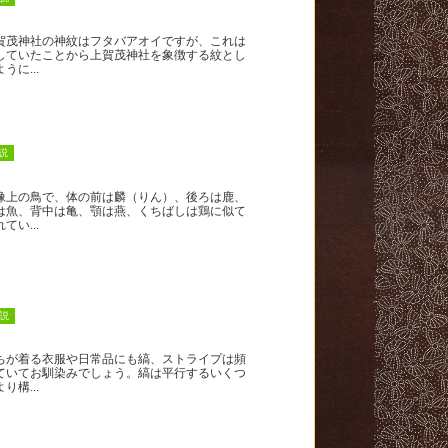
茂神社の神紋はフタバアオイですが、これは
していたことから上賀茂神社を象徴する紋とし
うに...
説
上の鳥で、体の前は麟（りん）、後ろは鹿、
は魚、背中は亀、顎は燕、くちばしは鶏に似て
てい...
説
が着る衣服や日常品にも縞、ストライプは頻
ていてお馴染みでしょう。縞は平行するいくつ
り構...