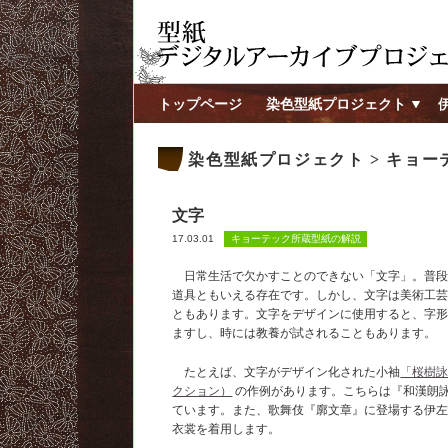
トップページ
染色型紙プロジェクト
染色型紙プロジェクト > キョ
文字
17.03.01
キョーテック所蔵型紙の解説
日常生活で欠かすことのできない「文字」。普段
道具ともいえる存在です。しかし、文字は美術工
ともあります。文字をデザインに使用すると、字
ますし、時には教養が試されることもあります。
たとえば、文字がデザイン化された小袖
「桜樹
クション）
の作例があります。こちらは『和漢朗
ています。また、歌舞伎『廓文章』に登場する伊
衣裳を着用します。