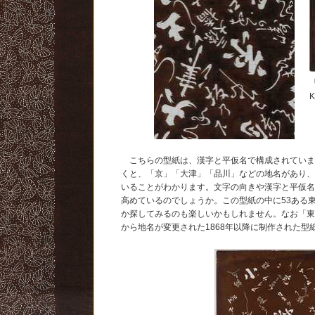
K
こちらの型紙は、漢字と平仮名で構成されていま
くと、「京」「大津」「品川」などの地名があり
いることがわかります。文字の向きや漢字と平仮
高めているのでしょうか。この型紙の中に53ある
か探してみるのも楽しいかもしれません。なお「
から地名が変更された1868年以降に制作された型