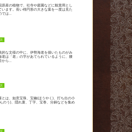
原産の植物で、社寺や庭園などに観賞用とし
ています。長い楕円形の大きな葉を一度は見た
では...
説
的な文様の中に、伊勢海老を描いたものがみ
海老は「老」の字があてられているように、腰
から...
説
とは、如意宝珠、宝鑰(ほうやく)、打ち出の小
きんのう)、隠れ蓑、丁字、宝巻、分銅などを集め
説