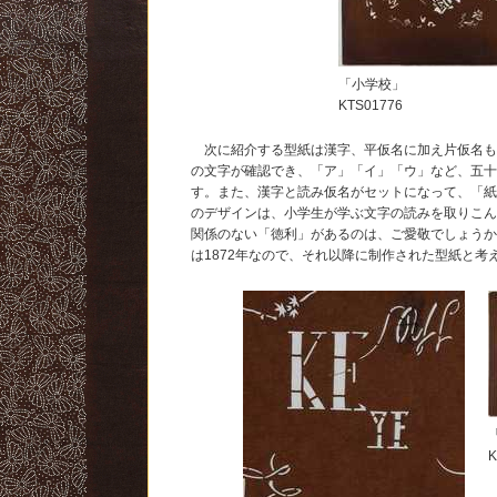
「小学校」
KTS01776
次に紹介する型紙は漢字、平仮名に加え片仮名も
の文字が確認でき、「ア」「イ」「ウ」など、五
す。また、漢字と読み仮名がセットになって、「
のデザインは、小学生が学ぶ文字の読みを取りこ
関係のない「徳利」があるのは、ご愛敬でしょう
は1872年なので、それ以降に制作された型紙と考
K