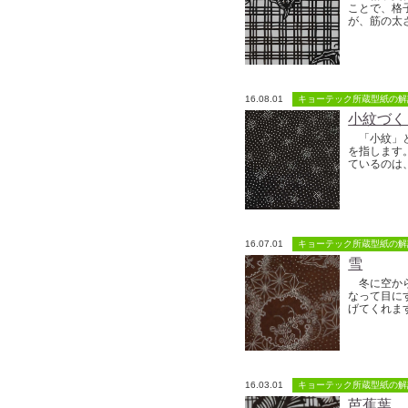
ことで、格
が、筋の太さ
16.08.01
キョーテック所蔵型紙の解
小紋づく
「小紋」と
を指します
ているのは、
16.07.01
キョーテック所蔵型紙の解
雪
冬に空から
なって目に
げてくれます
16.03.01
キョーテック所蔵型紙の解
芭蕉葉