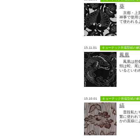
葵
京都・上賀
神事で使用
て使われるよ
15.11.01
キョーテック所蔵型紙の解
鳳凰
鳳凰は想像
頸は蛇、尾
いるといわれ
15.10.01
キョーテック所蔵型紙の解
縞
普段私たち
繁に使われ
かの直線によ