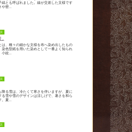
子縞とも呼ばれました。線が交差した文様です
や密...
説
し
は、種々の細かな文様を布へ染め出したもの
。染色型紙を用いた染めとして一番よく知られ
小紋...
説
降る雪は、冷たくて寒さを伴いますが、夏に
する雪や雪のデザインは涼しげで、暑さを和ら
。夏...
説