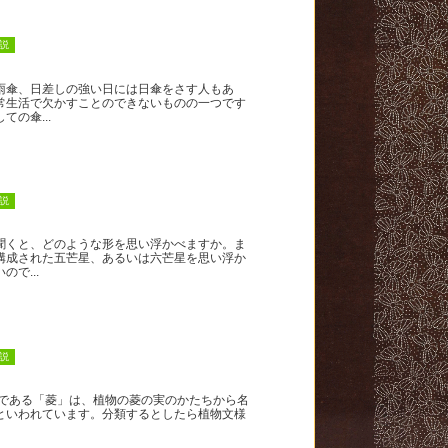
説
雨傘、日差しの強い日には日傘をさす人もあ
常生活で欠かすことのできないものの一つです
ての傘...
説
聞くと、どのような形を思い浮かべますか。ま
構成された五芒星、あるいは六芒星を思い浮か
ので...
説
である「菱」は、植物の菱の実のかたちから名
といわれています。分類するとしたら植物文様