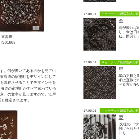
17.08.01
キョーテック所蔵型紙の解
傘
雨が降れば
り、傘は日
ね。雨具とし
「東海道」
TS01668
17.06.01
キョーテック所蔵型紙の解
星
す。何が書いてあるのかを見てい
星の文様と
、東海道の宿場町をデザインにして
ずは直線で
名を混在させることでデザイン性を
べる方が多い
東海道の宿場町がすべて載っている
東京」の文字が見えますので、江戸
紙と推定されます。
17.05.01
キョーテック所蔵型紙の解
菱
文様の一つ
付けられた
にも...