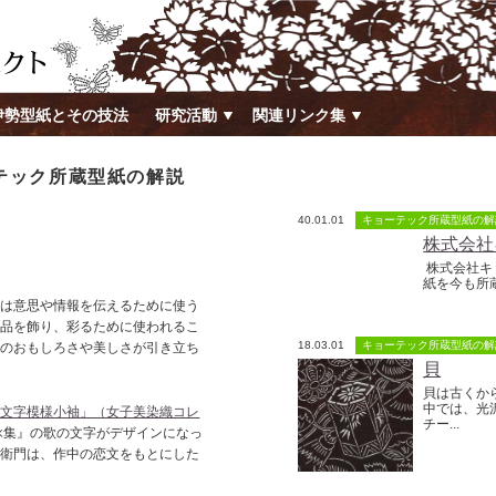
伊勢型紙とその技法
研究活動
関連リンク集
ーテック所蔵型紙の解説
40.01.01
キョーテック所蔵型紙の解
株式会社
株式会社キョ
紙を今も所
は意思や情報を伝えるために使う
芸品を飾り、彩るために使われるこ
18.03.01
キョーテック所蔵型紙の解
形のおもしろさや美しさが引き立ち
貝
貝は古くか
中では、光
詠文字模様小袖」（女子美染織コレ
チー...
詠集』の歌の文字がデザインになっ
左衛門は、作中の恋文をもとにした