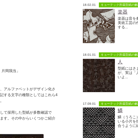
18.02.01
キョーテック所蔵型紙の解
楽器
楽器は音を
美術工芸の
する...
18.01.01
キョーテック所蔵型紙の解
人
型紙にはさ
 片岡我当」
が、実は「
いよ...
、アルファベットがデザイン化さ
記する文字の種類としてはこれら4
す。
17.09.01
キョーテック所蔵型紙の解
鱗
して採用した型紙が多数確認で
鱗（うろこ
れます。その中からいくつかご紹介
いる小片を
合うように組