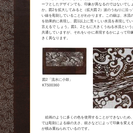
ーフとしたデザインでも、印象が異なるのではないでし
か。図2を拡大してみると（拡大図 2）波のうねりに沿っ
い線を彫刻していることがわかります。この線は、水流
を効果的に表現し、図1以上に荒々しい水流を表現してい
言えるで しょう。図1、2ともに大きくうねる水流という
共通していますが、それをいかに表現するかによって印
きく異なります。
図2「流水に小鼓」
KTS00360
絵画のように多くの色を使用することができないため
では彫刻による線の太さ、鋭さなどによって印象を変え
が積み重ねられているのです。