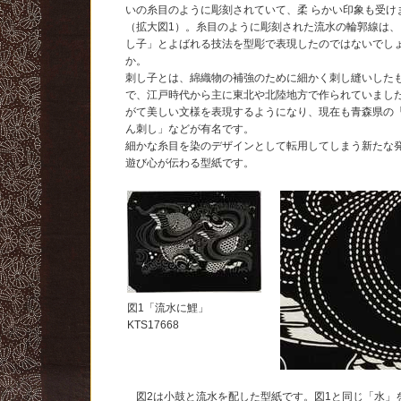
いの糸目のように彫刻されていて、柔 らかい印象も受け
（拡大図1）。糸目のように彫刻された流水の輪郭線は、
し子」とよばれる技法を型彫で表現したのではないでし
か。
刺し子とは、綿織物の補強のために細かく刺し縫いした
で、江戸時代から主に東北や北陸地方で作られていまし
がて美しい文様を表現するようになり、現在も青森県の
ん刺し」などが有名です。
細かな糸目を染のデザインとして転用してしまう新たな
遊び心が伝わる型紙です。
図1「流水に鯉」
KTS17668
図2は小鼓と流水を配した型紙です。図1と同じ「水」