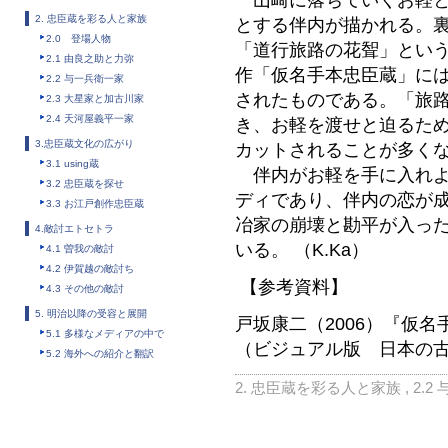
山崎に落ちていくお軽と
2. 忠臣蔵を彩る人と家族
とする伴内が描かれる。
2.0 登場人物
「道行旅路の花聟」とい
2.1 由良之助と力弥
作「仮名手本忠臣蔵」にはな
2.2 与一兵衛一家
されたものである。「旅
2.3 大星家と加古川家
2.4 天河屋義平一家
き、お軽を渡せと迫るた
3.忠臣蔵文化の広がり
カットされることが多く
3.1 using蔵
伴内がお軽を手に入れよ
3.2 忠臣蔵を探せ
ディであり、伴内の恋が
3.3 お江戸創作忠臣蔵
冶家の崩壊と勘平が入っ
4.敵討エトセトラ
いる。 （K.Ka）
4.1 曽我の敵討
4.2 伊賀越の敵討ち
【参考資料】
4.3 その他の敵討
5. 明治以降の受容と展開
戸坂康二（2006）『仮
5.1 多様なメディアの中で
（ビジュアル版 日本の
5.2 海外への紹介と翻訳
2. 忠臣蔵を彩る人と家族
,
2.2