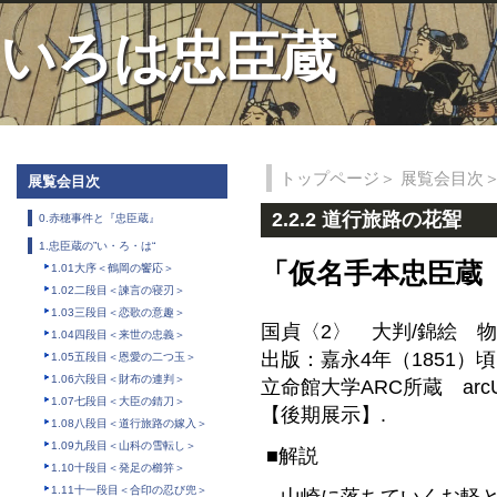
いろは忠臣蔵
トップページ
＞
展覧会目次
展覧会目次
2.2.2 道行旅路の花聟
0.赤穂事件と『忠臣蔵』
1.忠臣蔵の”い・ろ・は“
「仮名手本忠臣蔵
1.01大序＜鶴岡の饗応＞
1.02二段目＜諫言の寝刃＞
1.03三段目＜恋歌の意趣＞
国貞〈2〉 大判/錦絵 
1.04四段目＜来世の忠義＞
出版：嘉永4年（1851）
1.05五段目＜恩愛の二つ玉＞
1.06六段目＜財布の連判＞
立命館大学ARC所蔵 arcU
1.07七段目＜大臣の錆刀＞
【後期展示】.
1.08八段目＜道行旅路の嫁入＞
1.09九段目＜山科の雪転し＞
■解説
1.10十段目＜発足の櫛笄＞
1.11十一段目＜合印の忍び兜＞