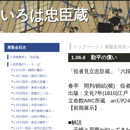
いろは忠臣蔵
トップページ
＞
展覧会目次
展覧会目次
1.06.6 勘平の償い
0.赤穂事件と『忠臣蔵』
1.忠臣蔵の”い・ろ・は“
1.01大序＜鶴岡の饗応＞
「役者見立忠臣蔵」「六
1.02二段目＜諫言の寝刃＞
1.03三段目＜恋歌の意趣＞
春亭 間判/錦絵(横)
役
1.04四段目＜来世の忠義＞
出版：文化7年(1810)江戸
1.05五段目＜恩愛の二つ玉＞
1.06六段目＜財布の連判＞
arcUP2
立命館ARC所蔵
1.07七段目＜大臣の錆刀＞
【前期展示】 .
1.08八段目＜道行旅路の嫁入＞
1.09九段目＜山科の雪転し＞
■解説
1.10十段目＜発足の櫛笄＞
1.11十一段目＜合印の忍び兜＞
千崎と原郷がやってきた