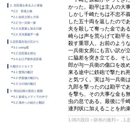
2. 忠臣蔵を彩る人と家族
かった。勘平は主人の大
2.0 登場人物
しかし千崎たちは不忠不
2.1 由良之助と力弥
した五十両を返したので
2.2 与一兵衛一家
夫を殺して奪った金であ
2.3 大星家と加古川家
2.4 天河屋義平一家
崎らは声を荒らげて勘平
3.忠臣蔵文化の広がり
殺す重罪人、お前のよう
3.1 using蔵
一兵衛女房にも言い訳が
3.2 忠臣蔵を探せ
に脇差を突き立てる。そ
3.3 お江戸創作忠臣蔵
郎が与一兵衛の傷口を改
4.敵討エトセトラ
来る途中に鉄砲で撃たれ
4.1 曽我の敵討
4.2 伊賀越の敵討ち
と気づく。実は与一兵衛
4.3 その他の敵討
九郎を撃ったのは勘平で
5. 明治以降の受容と展開
を撃ち、その大事な金も
5.1 多様なメディアの中で
虫の息である。最後に千
5.2 海外への紹介と翻訳
連判状に加えることを約
1.06六段目＜財布の連判＞
,
1