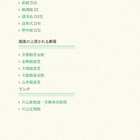
薪能
[53]
蝋燭能
[2]
講演会
[103]
謡初式
[14]
野外能
[15]
能楽の上演される劇場
京都観世会館
金剛能楽堂
大槻能楽堂
大阪能楽会館
山本能楽堂
リンク
片山家能楽・京舞保存財団
片山定期能
.