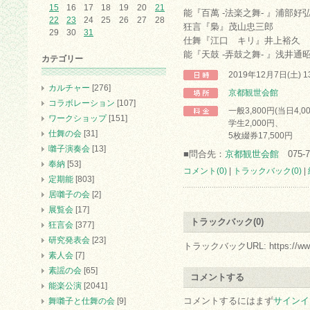
15
16
17
18
19
20
21
能『百萬 -法楽之舞- 』浦部好
22
23
24
25
26
27
28
狂言『梟』茂山忠三郎
29
30
31
仕舞『江口 キリ』井上裕久
能『天鼓 -弄鼓之舞- 』浅井通
カテゴリー
2019年12月7日(土) 
カルチャー
[276]
京都観世会館
コラボレーション
[107]
一般3,800円(当日4,0
ワークショップ
[151]
学生2,000円、
仕舞の会
[31]
5枚綴券17,500円
囃子演奏会
[13]
■問合先：
京都観世会館
075-7
奉納
[53]
コメント(0)
|
トラックバック(0)
|
定期能
[803]
居囃子の会
[2]
展覧会
[17]
トラックバック(0)
狂言会
[377]
研究発表会
[23]
トラックバックURL: https://www.arc.
素人会
[7]
素謡の会
[65]
コメントする
能楽公演
[2041]
コメントするにはまず
サインイ
舞囃子と仕舞の会
[9]