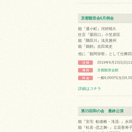
京都観世会6月例会
能『通小町』河村晴久
狂言『粟田口』小笠原匡
能『隅田川』浅見雅州
能『鵜飼』吉田篤史
他に「観阿弥祭」として仕舞四
2019年6月23日(日)1
京都観世会館
一般6,000円(当日6,5
詳細はコチラ
第15回和の会 最終公演
能『安宅 -勧進帳・滝流- 』永
能『杜若 -恋之舞- 』立花香寿