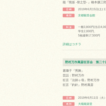
能『熊坂 -替之型- 』橋本擴三
2019年6月15日(土) 
京都観世会館
一般3,800円(当日4,0
学生2,000円、
5枚綴券17,500円
詳細はコチラ
野村万作萬斎狂言会 第二十
素囃子『男舞』
芸話：野村万作
狂言『法師ヶ母』野村万作
狂言『釣針』野村萬斎
2019年6月11日（火
大槻能楽堂