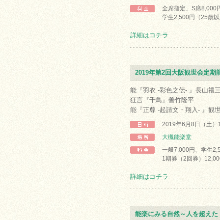
全席指定、S席8,000円
学生2,500円（25歳
詳細はコチラ
2019年第2回大阪観世会定期
能『羽衣 -彩色之伝- 』長山禮
狂言『千鳥』善竹隆平
能『正尊 -起請文・翔入- 』観
2019年6月8日（土）
大槻能楽堂
一般7,000円、学生2,
1期券（2回券）12,00
詳細はコチラ
能楽にみる自然～人を超えた