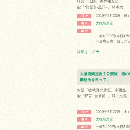
狂言『仏師』善竹彌五郎
能『小鍛冶 -黒頭- 』林本大
2019年6月23日（日
大槻能楽堂
一般4,000円(当日4,5
※全席自由、但しプラ
詳細はコチラ
大槻能楽堂自主公演能 能の
御息所を巡って」
お話『嵯峨野の斎垣』中西進
能『野宮 -合掌留- 』浅井文義
2019年6月22日（土
大槻能楽堂
一般5,400円(当日5,9