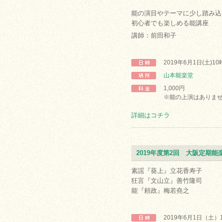
能の演目やテーマに少し踏み込
初心者でも楽しめる能講座
講師：前田和子
2019年6月1日(土)1
山本能楽堂
1,000円
※能の上演はありま
詳細はコチラ
2019年度第2回 大阪定期能
素謡『葵上』立花香寿子
狂言『文山立』善竹隆司
能『頼政』梅若堯之
2019年6月1日（土）