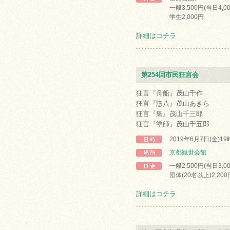
一般3,500円(当日4,0
学生2,000円
詳細はコチラ
第254回市民狂言会
狂言『舟船』茂山千作
狂言『惣八』茂山あきら
狂言『梟』茂山千三郎
狂言『塗師』茂山千五郎
2019年6月7日(金)1
京都観世会館
一般2,500円(当日3,0
団体(20名以上)2,200
詳細はコチラ