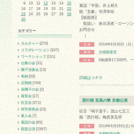
9
10
11
12
13
14
15
素謡『半蔀』井上裕久
16
17
18
19
20
21
22
能『玄象』寺澤幸祐
23
24
25
26
27
28
29
【観能券】
30
取扱い 各出演者・ローソン
お問合せ
カテゴリー
）
カルチャー
[270]
2019年6月30日（日
コラボレーション
[107]
大槻能楽堂
ワークショップ
[151]
5枚綴券17,500円、一般
仕舞の会
[31]
囃子演奏会
[13]
奉納
[53]
詳細はコチラ
定期能
[789]
居囃子の会
[2]
展覧会
[17]
西行桜 至高の華 京都公演
狂言会
[371]
研究発表会
[23]
狂言『鳴子遣子』茂山七五三
素人会
[7]
能『西行桜』梅若実玄祥
素謡の会
[65]
2019年6月29日(土) 
能楽公演
[1997]
京都観世会館