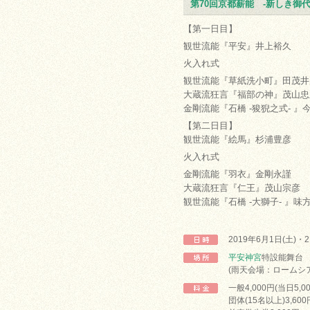
第70回京都薪能 -新しき御代
【第一日目】
観世流能『平安』井上裕久
火入れ式
観世流能『草紙洗小町』田茂井
大蔵流狂言『福部の神』茂山忠
金剛流能『石橋 -狻猊之式- 』
【第二日目】
観世流能『絵馬』杉浦豊彦
火入れ式
金剛流能『羽衣』金剛永謹
大蔵流狂言『仁王』茂山宗彦
観世流能『石橋 -大獅子- 』味
2019年6月1日(土)・
平安神宮
特設能舞台
(雨天会場：ロームシ
一般4,000円(当日5,0
団体(15名以上)3,60