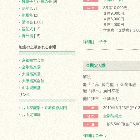
舞囃子と仕舞の会
[9]
SS席10,000円、
薪能
[53]
Ｓ席9,000円、
蝋燭能
[2]
Ａ席6,000円、
講演会
[100]
Ｂ席4,000円、
謡初式
[13]
学生席（２階席）3,0
野外能
[15]
詳細はコチラ
能楽の上演される劇場
京都観世会館
金剛定期能
金剛能楽堂
大槻能楽堂
解説
大阪能楽会館
能『半蔀 -替之型- 』金剛永謹
山本能楽堂
能『錦木』廣田幸稔
リンク
他に狂言、仕舞あり。
片山家能楽・京舞保存財団
2019年6月23日(日)
片山定期能
金剛能楽堂
.
一般5,500円(当日6,0
詳細はコチラ