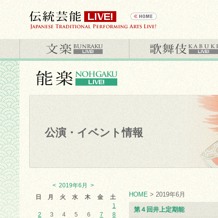
公演・イベント情報
<
2019年6月
>
HOME
> 2019年6月
日
月
火
水
木
金
土
1
第４回井上定期能
2
3
4
5
6
7
8