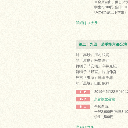
※全席自由、但しプラ
学生2,700円(当日3,1
U-25(25歳以下学
詳細はコチラ
第二十九回 若手能京都公演
能『高砂』河村和貴
能『屋島』松野浩行
舞囃子『安宅』今井克紀
舞囃子『野宮』片山伸吾
狂言『狐塚』島田洋海
能『黒塚』山田伊純
2019年6月22日(土) 
京都観世会館
全席自由、
一般2,600円(当日3,1
学生1,500円
詳細はコチラ