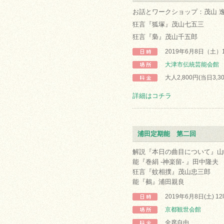
お話とワークショップ：茂山 
狂言『狐塚』茂山七五三
狂言『梟』茂山千五郎
2019年6月8日（土）
大津市伝統芸能会館
大人2,800円(当日3,3
詳細はコチラ
浦田定期能 第二回
解説『本日の曲目について』山
能『巻絹 -神楽留- 』田中隆夫
狂言『蚊相撲』茂山忠三郎
能『鵺』浦田親良
2019年6月8日(土) 1
京都観世会館
全席自由、