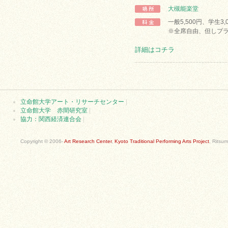
大槻能楽堂
一般5,500円、学生3
※全席自由、但しプラ
詳細はコチラ
立命館大学アート・リサーチセンター
|
立命館大学 赤間研究室
|
協力：関西経済連合会
|
Copyright © 2006-
Art Research Center
,
Kyoto Traditional Performing Arts Project
, Ritsum