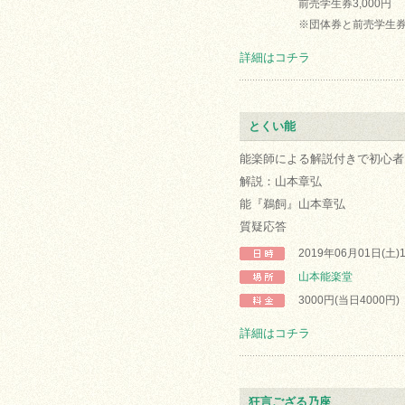
前売学生券3,000円
※団体券と前売学生
詳細はコチラ
とくい能
能楽師による解説付きで初心者
解説：山本章弘
能『鵜飼』山本章弘
質疑応答
2019年06月01日(土)
山本能楽堂
3000円(当日4000円)
詳細はコチラ
狂言ござる乃座