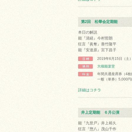
第2回 松華会定期能
本日の解説
能『清経』今村哲朗
狂言『眞奪』善竹隆平
能『安達原』宮下昌子
2019年6月15日（
大槻能楽堂
年間共通座席券（4枚綴
一般（単券）5,000円(
詳細はコチラ
井上定期能 ６月公演
能『九世戸』井上裕久
狂言『惣八』茂山千作