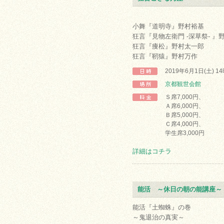
小舞『道明寺』野村裕基
狂言『見物左衛門 -深草祭- 』
狂言『痩松』野村太一郎
狂言『靭猿』野村万作
2019年6月1日(土) 1
京都観世会館
Ｓ席7,000円、
Ａ席6,000円、
Ｂ席5,000円、
Ｃ席4,000円、
学生席3,000円
詳細はコチラ
能活 ～休日の朝の能講座～
能活『土蜘蛛』の巻
～鬼退治の真実～