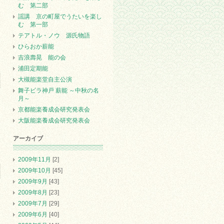
む 第二部
謡講 京の町屋でうたいを楽し
む 第一部
テアトル・ノウ 源氏物語
ひらおか薪能
吉浪壽晃 能の会
浦田定期能
大槻能楽堂自主公演
舞子ビラ神戸 薪能 ～中秋の名
月～
京都能楽養成会研究発表会
大阪能楽養成会研究発表会
アーカイブ
2009年11月
[2]
2009年10月
[45]
2009年9月
[43]
2009年8月
[23]
2009年7月
[29]
2009年6月
[40]