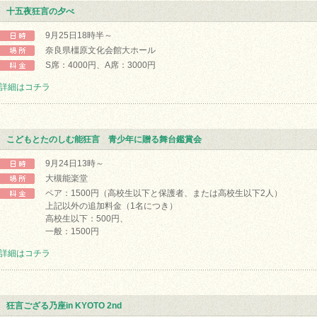
十五夜狂言の夕べ
9月25日18時半～
奈良県橿原文化会館大ホール
S席：4000円、A席：3000円
詳細はコチラ
こどもとたのしむ能狂言 青少年に贈る舞台鑑賞会
9月24日13時～
大槻能楽堂
ペア：1500円（高校生以下と保護者、または高校生以下2人）
上記以外の追加料金（1名につき）
高校生以下：500円、
一般：1500円
詳細はコチラ
狂言ござる乃座in KYOTO 2nd