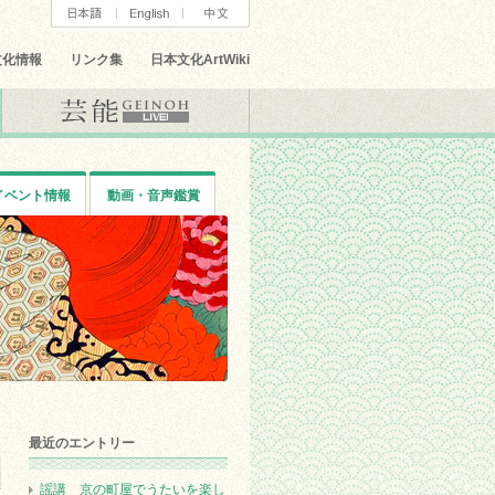
文化情報
リンク集
日本文化ArtWiki
イベント情報
動画・音声鑑賞
最近のエントリー
謡講 京の町屋でうたいを楽し