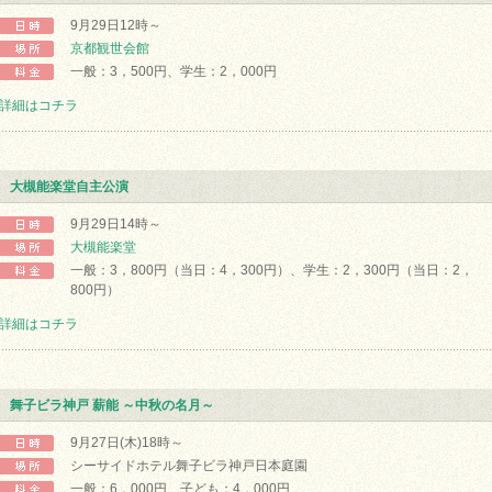
9月29日12時～
京都観世会館
一般：3，500円、学生：2，000円
詳細はコチラ
大槻能楽堂自主公演
9月29日14時～
大槻能楽堂
一般：3，800円（当日：4，300円）、学生：2，300円（当日：2，
800円）
詳細はコチラ
舞子ビラ神戸 薪能 ～中秋の名月～
9月27日(木)18時～
シーサイドホテル舞子ビラ神戸日本庭園
一般：6，000円、子ども：4，000円