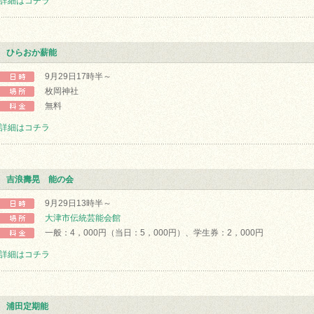
詳細はコチラ
ひらおか薪能
9月29日17時半～
枚岡神社
無料
詳細はコチラ
吉浪壽晃 能の会
9月29日13時半～
大津市伝統芸能会館
一般：4，000円（当日：5，000円）、学生券：2，000円
詳細はコチラ
浦田定期能