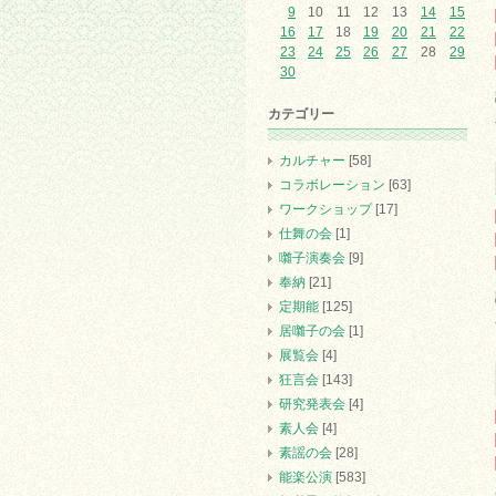
9
10
11
12
13
14
15
16
17
18
19
20
21
22
23
24
25
26
27
28
29
30
カテゴリー
カルチャー
[58]
コラボレーション
[63]
ワークショップ
[17]
仕舞の会
[1]
囃子演奏会
[9]
奉納
[21]
定期能
[125]
居囃子の会
[1]
展覧会
[4]
狂言会
[143]
研究発表会
[4]
素人会
[4]
素謡の会
[28]
能楽公演
[583]