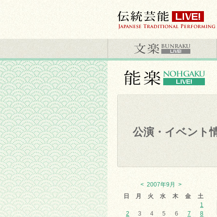
公演・イベント
<
2007年9月
>
日
月
火
水
木
金
土
1
2
3
4
5
6
7
8