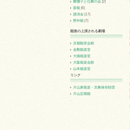
舞囃子と仕舞の会
[2]
薪能
[6]
講演会
[17]
野外能
[7]
能楽の上演される劇場
京都観世会館
金剛能楽堂
大槻能楽堂
大阪能楽会館
山本能楽堂
リンク
片山家能楽・京舞保存財団
片山定期能
.