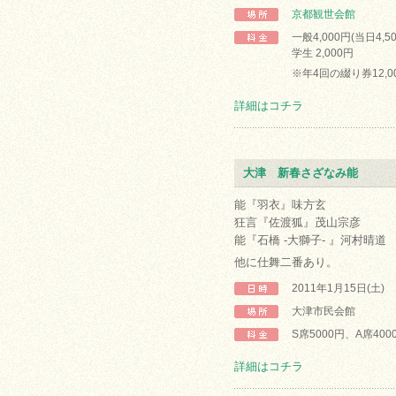
京都観世会館
一般4,000円(当日4,5
学生 2,000円
※年4回の綴り券12,0
詳細はコチラ
大津 新春さざなみ能
能『羽衣』味方玄
狂言『佐渡狐』茂山宗彦
能『石橋 -大獅子- 』河村晴道
他に仕舞二番あり。
2011年1月15日(土)
大津市民会館
S席5000円、A席400
詳細はコチラ