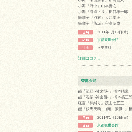
小舞『府中』山本善之
小舞『海道下り』桝谷雄一郎
舞囃子『羽衣』大江泰正
舞囃子『熊坂』宇高徳成
2011年1月19日(水)
京都観世会館
入場無料
詳細はコチラ
聲壽会能
能『清経 -替之型- 』橋本礒道
能『巻絹 -神楽留- 』橋本擴三
狂言『棒縛り』茂山七五三
能『鞍馬天狗 -白頭 素働- 』
2011年1月16日(日)
京都観世会館