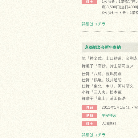
1公演券：1階指定席5,
席)3,500円(当日400
3公演セット券：1階指定
詳細はコチラ
京都能楽会新年奉納
能『神楽式』山口耕道、金剛永
舞囃子『高砂』片山清司改メ 
仕舞『八島』豊嶋晃嗣
仕舞『鶴亀』浅井通昭
仕舞『東北 キリ』河村晴久
小舞『三人夫』松本薫
舞囃子『嵐山』浦田保浩
2011年1月1日(土・
平安神宮
入場無料
詳細はコチラ