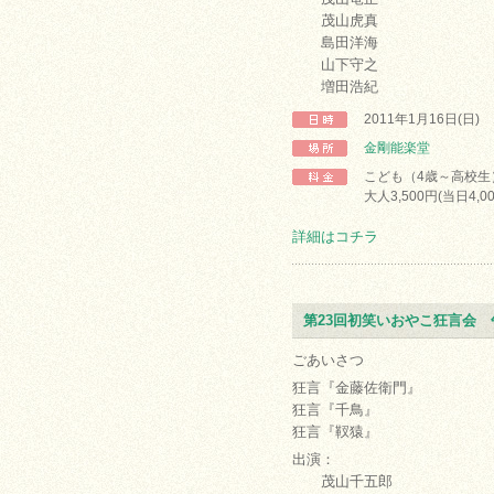
茂山虎真
島田洋海
山下守之
増田浩紀
2011年1月16日(日)
金剛能楽堂
こども（4歳～高校生）2
大人3,500円(当日4,0
詳細はコチラ
第23回初笑いおやこ狂言会 
ごあいさつ
狂言『金藤佐衛門』
狂言『千鳥』
狂言『靫猿』
出演：
茂山千五郎