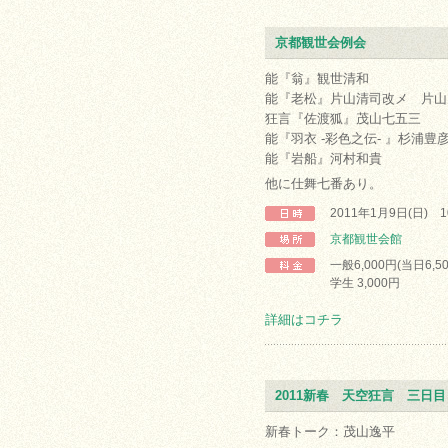
京都観世会例会
能『翁』観世清和
能『老松』片山清司改メ 片山
狂言『佐渡狐』茂山七五三
能『羽衣 -彩色之伝- 』杉浦豊
能『岩船』河村和貴
他に仕舞七番あり。
2011年1月9日(日)
京都観世会館
一般6,000円(当日6,5
学生 3,000円
詳細はコチラ
2011新春 天空狂言 三日目
新春トーク：茂山逸平