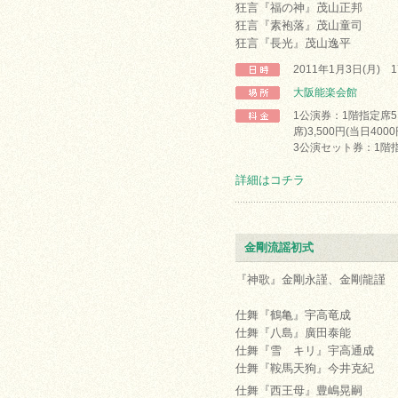
狂言『福の神』茂山正邦
狂言『素袍落』茂山童司
狂言『長光』茂山逸平
2011年1月3日(月) 
大阪能楽会館
1公演券：1階指定席5,
席)3,500円(当日400
3公演セット券：1階指定
詳細はコチラ
金剛流謡初式
『神歌』金剛永謹、金剛龍謹
仕舞『鶴亀』宇高竜成
仕舞『八島』廣田泰能
仕舞『雪 キリ』宇高通成
仕舞『鞍馬天狗』今井克紀
仕舞『西王母』豊嶋晃嗣