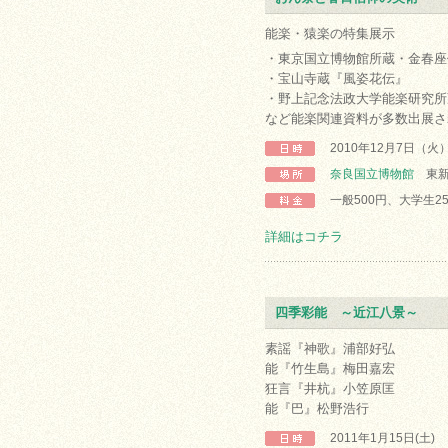
能楽・猿楽の特集展示
・東京国立博物館所蔵・金春座
・宝山寺蔵『風姿花伝』
・野上記念法政大学能楽研究所
など能楽関連資料が多数出展さ
2010年12月7日（火
奈良国立博物館
東新
一般500円、大学生2
詳細はコチラ
四季彩能 ～近江八景～
素謡『神歌』浦部好弘
能『竹生島』梅田嘉宏
狂言『井杭』小笠原匡
能『巴』松野浩行
2011年1月15日(土)