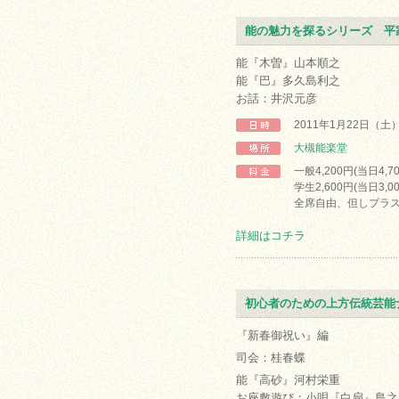
能の魅力を探るシリーズ 平
能『木曽』山本順之
能『巴』多久島利之
お話：井沢元彦
2011年1月22日（土
大槻能楽堂
一般4,200円(当日4,7
学生2,600円(当日3,0
全席自由、但しプラス
詳細はコチラ
初心者のための上方伝統芸能
『新春御祝い』編
司会：桂春蝶
能『高砂』河村栄重
お座敷遊び：小唄『白扇』島之