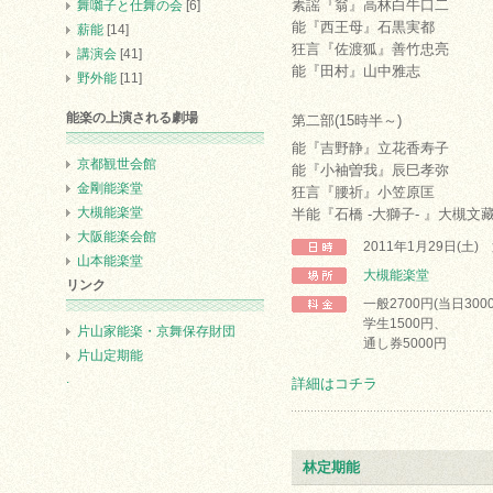
素謡『翁』高林白牛口二
舞囃子と仕舞の会
[6]
能『西王母』石黒実都
薪能
[14]
狂言『佐渡狐』善竹忠亮
講演会
[41]
能『田村』山中雅志
野外能
[11]
能楽の上演される劇場
第二部(15時半～)
能『吉野静』立花香寿子
京都観世会館
能『小袖曽我』辰巳孝弥
金剛能楽堂
狂言『腰祈』小笠原匡
大槻能楽堂
半能『石橋 -大獅子- 』大槻文
大阪能楽会館
2011年1月29日(土
山本能楽堂
大槻能楽堂
リンク
一般2700円(当日300
学生1500円、
片山家能楽・京舞保存財団
通し券5000円
片山定期能
.
詳細はコチラ
林定期能