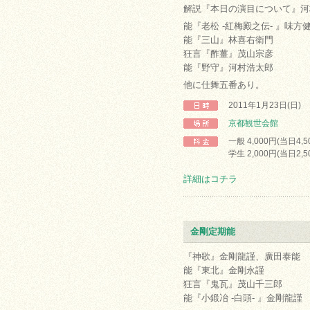
解説『本日の演目について』河
能『老松 -紅梅殿之伝- 』味方
能『三山』林喜右衛門
狂言『酢薑』茂山宗彦
能『野守』河村浩太郎
他に仕舞五番あり。
2011年1月23日(日)
京都観世会館
一般 4,000円(当日4,5
学生 2,000円(当日2,5
詳細はコチラ
金剛定期能
『神歌』金剛龍謹、廣田泰能
能『東北』金剛永謹
狂言『鬼瓦』茂山千三郎
能『小鍛冶 -白頭- 』金剛龍謹