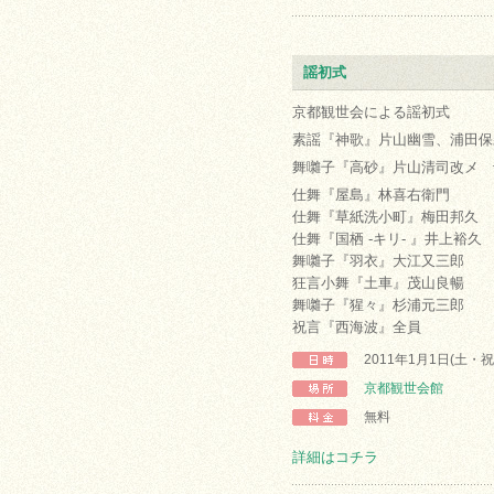
謡初式
京都観世会による謡初式
素謡『神歌』片山幽雪、浦田保
舞囃子『高砂』片山清司改メ 
仕舞『屋島』林喜右衛門
仕舞『草紙洗小町』梅田邦久
仕舞『国栖 -キリ- 』井上裕久
舞囃子『羽衣』大江又三郎
狂言小舞『土車』茂山良暢
舞囃子『猩々』杉浦元三郎
祝言『西海波』全員
2011年1月1日(土・
京都観世会館
無料
詳細はコチラ