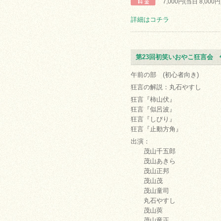
7,000円(当日 8,000円
詳細はコチラ
第23回初笑いおやこ狂言会 
午前の部 (初心者向き)
狂言の解説：丸石やすし
狂言『柿山伏』
狂言『似呂波』
狂言『しびり』
狂言『止動方角』
出演：
茂山千五郎
茂山あきら
茂山正邦
茂山茂
茂山童司
丸石やすし
茂山莢
茂山竜正