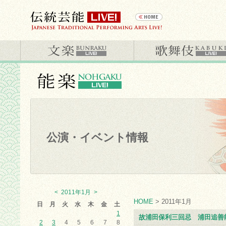
公演・イベント情報
<
2011年1月
>
HOME
> 2011年1月
日
月
火
水
木
金
土
1
故浦田保利三回忌 浦田追善
2
3
4
5
6
7
8