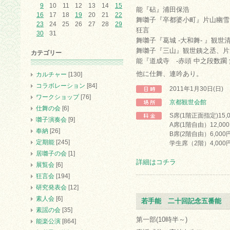
9
10
11
12
13
14
15
能『砧』浦田保浩
16
17
18
19
20
21
22
舞囃子『卒都婆小町』片山幽雪
23
24
25
26
27
28
29
狂言
30
31
舞囃子『葛城 -大和舞- 』観世
舞囃子『三山』観世銕之丞、片
カテゴリー
能『道成寺 -赤頭 中之段数躙 
他に仕舞、連吟あり。
カルチャー
[130]
コラボレーション
[84]
2011年1月30日(日)
ワークショップ
[76]
京都観世会館
仕舞の会
[6]
S席(1階正面指定)15,
囃子演奏会
[9]
A席(1階自由）12,00
奉納
[26]
B席(2階自由）6,000
定期能
[245]
学生席（2階）4,000
居囃子の会
[1]
詳細はコチラ
展覧会
[6]
狂言会
[194]
研究発表会
[12]
素人会
[6]
若手能 二十回記念五番能
素謡の会
[35]
第一部(10時半～)
能楽公演
[864]