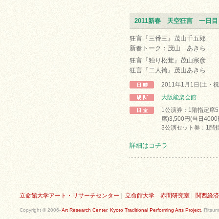
2011新春 天空狂言 一日目
狂言『三番三』茂山千五郎
新春トーク：茂山 あきら
狂言『独り松茸』茂山宗彦
狂言『二人袴』茂山あきら
2011年1月1日(土・祝
大阪能楽会館
1公演券：1階指定席5,
席)3,500円(当日400
3公演セット券：1階指定
詳細はコチラ
立命館大学アート・リサーチセンター
|
立命館大学 赤間研究室
|
関西経済
Copyright © 2006-
Art Research Center
,
Kyoto Traditional Performing Arts Project
, Ritsum