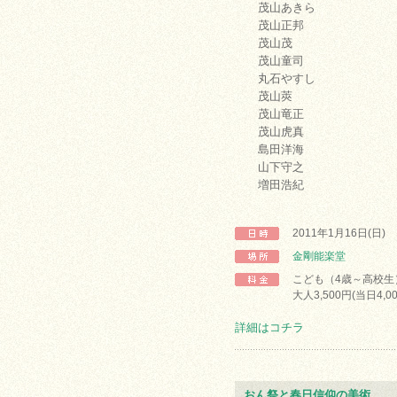
茂山あきら
茂山正邦
茂山茂
茂山童司
丸石やすし
茂山莢
茂山竜正
茂山虎真
島田洋海
山下守之
増田浩紀
2011年1月16日(日)
金剛能楽堂
こども（4歳～高校生）2
大人3,500円(当日4,0
詳細はコチラ
おん祭と春日信仰の美術