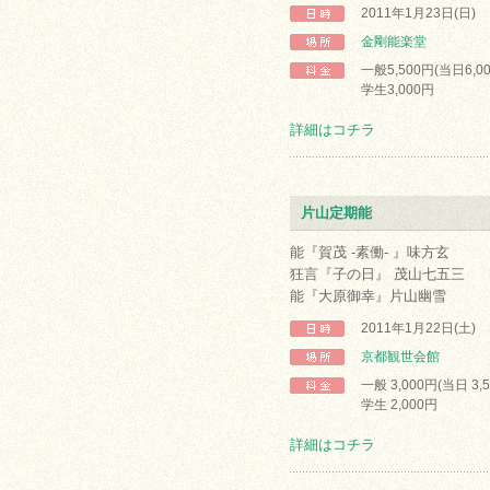
2011年1月23日(日)
金剛能楽堂
一般5,500円(当日6,0
学生3,000円
詳細はコチラ
片山定期能
能『賀茂 -素働- 』味方玄
狂言『子の日』 茂山七五三
能『大原御幸』片山幽雪
2011年1月22日(土)
京都観世会館
一般 3,000円(当日 3,
学生 2,000円
詳細はコチラ