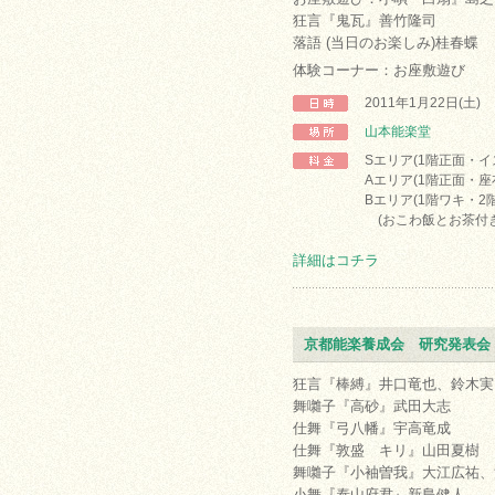
狂言『鬼瓦』善竹隆司
落語 (当日のお楽しみ)桂春蝶
体験コーナー：お座敷遊び
2011年1月22日(土)
山本能楽堂
Sエリア(1階正面・イス
Aエリア(1階正面・座布
Bエリア(1階ワキ・2階
(おこわ飯とお茶付き
詳細はコチラ
京都能楽養成会 研究発表会
狂言『棒縛』井口竜也、鈴木実
舞囃子『高砂』武田大志
仕舞『弓八幡』宇高竜成
仕舞『敦盛 キリ』山田夏樹
舞囃子『小袖曽我』大江広祐、
小舞『泰山府君』新島健人