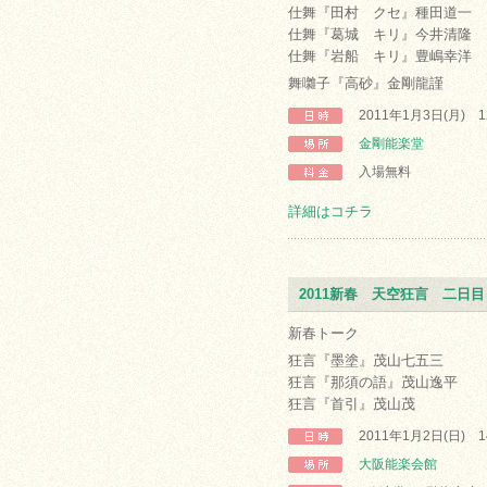
仕舞『田村 クセ』種田道一
仕舞『葛城 キリ』今井清隆
仕舞『岩船 キリ』豊嶋幸洋
舞囃子『高砂』金剛龍謹
2011年1月3日(月) 
金剛能楽堂
入場無料
詳細はコチラ
2011新春 天空狂言 二日目
新春トーク
狂言『墨塗』茂山七五三
狂言『那須の語』茂山逸平
狂言『首引』茂山茂
2011年1月2日(日) 
大阪能楽会館