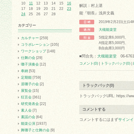
10
11
12
13
14
15
16
解説：村上湛
17
18
19
20
21
22
23
能『朝長』浅井文義
24
25
26
27
28
2019年2月2日(土)1
カテゴリー
大槻能楽堂
S指定席6,000円、
カルチャー
[259]
A指定席5,000円、
コラボレーション
[105]
B自由席3,000円
ワークショップ
[148]
■問合先：
大槻能楽堂
06-6761
仕舞の会
[29]
コメント(0)
|
トラックバック(0)
|
囃子演奏会
[12]
奉納
[53]
定期能
[759]
居囃子の会
[2]
トラックバック(0)
展覧会
[15]
トラックバックURL: https://www.arc.
狂言会
[361]
研究発表会
[22]
コメントする
素人会
[7]
素謡の会
[64]
コメントするにはまず
サインイ
能楽公演
[1937]
舞囃子と仕舞の会
[9]