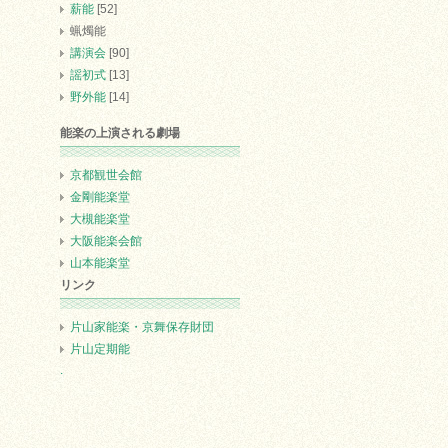
薪能
[52]
蝋燭能
講演会
[90]
謡初式
[13]
野外能
[14]
能楽の上演される劇場
京都観世会館
金剛能楽堂
大槻能楽堂
大阪能楽会館
山本能楽堂
リンク
片山家能楽・京舞保存財団
片山定期能
.