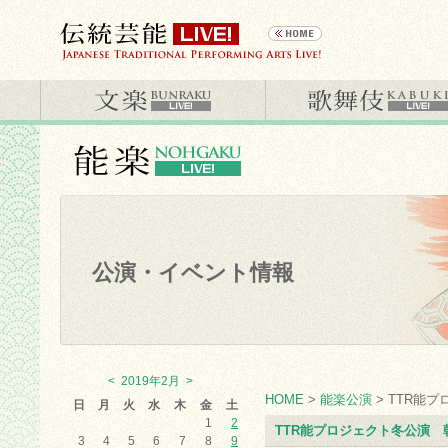
公演・イベント情報
<
2019年2月
>
HOME
>
能楽公演
> TTR能
日
月
火
水
木
金
土
1
2
TTR能プロジェクト冬公演 
3
4
5
6
7
8
9