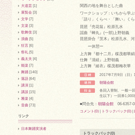
関西の地を舞台とした曲
大道芸
[1]
展覧会
[3]
ワークショップ：いちから学ぶ
文学
[7]
「語り」くらべ・「舞い」くら
文楽
[3]
琵琶『売花翁』松原孔水
歌舞伎
[3]
謡曲『蝉丸』(一部)上野朝義
琵琶掛合『茨木』松原孔水、河
浪曲
[5]
狂言
[6]
ー休憩ー
祭礼
[5]
上方舞『都十二月』楳茂都華絹
義太夫
[4]
仕舞『清経』上野朝義
能楽
[7]
上方舞『綾衣』楳茂都梅衣華
舞踊
[140]
2017年7月9日（日）
落語
[64]
朝陽会館
講演
[1]
各回入替制、一般一回券
講談
[15]
生以下）一回券1,000
雅楽
[4]
■問合先：
朝陽会館
06-6357-0
音曲
[73]
コメント(0)
|
トラックバック(0)
|
リンク
日本舞踊実演者
トラックバック(0)