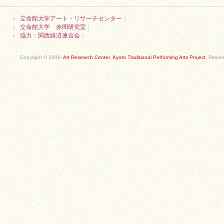
立命館大学アート・リサーチセンター
|
立命館大学 赤間研究室
|
協力：関西経済連合会
|
Copyright © 2006-
Art Research Center
,
Kyoto Traditional Performing Arts Project
, Ritsum