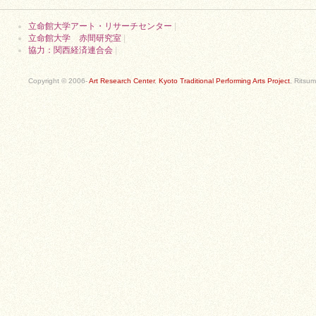
立命館大学アート・リサーチセンター
|
立命館大学 赤間研究室
|
協力：関西経済連合会
|
Copyright © 2006-
Art Research Center
,
Kyoto Traditional Performing Arts Project
, Ritsum