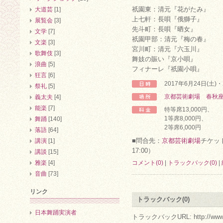
祇園東：清元『花がたみ』
大道芸
[1]
上七軒：長唄『俄獅子』
展覧会
[3]
先斗町：長唄『晒女』
文学
[7]
祇園甲部：清元『梅の春』
文楽
[3]
宮川町：清元『六玉川』
歌舞伎
[3]
舞妓の賑い『京小唄』
浪曲
[5]
フィナーレ『祇園小唄』
狂言
[6]
2017年6月24日(土
祭礼
[5]
京都芸術劇場 春秋
義太夫
[4]
能楽
[7]
特等席13,000円、
1等席8,000円、
舞踊
[140]
2等席6,000円
落語
[64]
■問合先：
京都芸術劇場
チケット
講演
[1]
17:00）
講談
[15]
雅楽
[4]
コメント(0)
|
トラックバック(0)
|
音曲
[73]
リンク
トラックバック(0)
日本舞踊実演者
トラックバックURL: http://www.arc.r