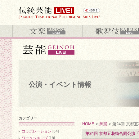
公演・イベント情報
カテゴリー
HOME
>
舞踊
> 第24回 京
コラボレーション
[34]
第24回 京都五花街合同公演
ワークショップ
[18]