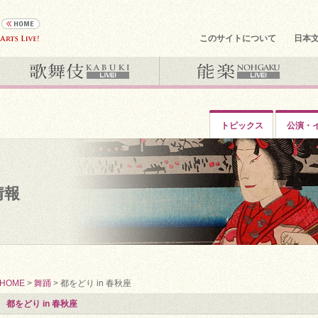
このサイトについて
日本
トピックス
公演・
情報
HOME
>
舞踊
> 都をどり in 春秋座
都をどり in 春秋座