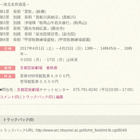
～洛北名所逍遥～
第1景 長唄『置歌』(銀襖)
第2景 別踊 長唄『貴船川床納涼』(貴船川)
第3景 別踊 浄瑠璃『鞍馬山牛若兵修行』(鞍馬山)
第4景 長唄『圓光寺錦紅葉』(圓光寺)
第5景 別踊 長唄『寂光院懐旧雪』(寂光院)
第6景 長唄『甲部歌舞練場盛桜』(甲部歌舞練場庭園)
2017年4月1日（土）～4月23日（日）13時～、14時45分～、16時
半～
※10日（月）・17日（月）は休演
京都芸術劇場 春秋座
茶券付特等観覧券４,６００円、
壱等観覧券３,５００円
■問合先：
京都芸術劇場
チケットセンター 075-791-8240（平日10:00～17:00）
コメント(0)
|
トラックバック(0)
|
編集
トラックバック(0)
トラックバックURL: http://www.arc.ritsumei.ac.jp/lib/mt_field/mt-tb.cgi/8049