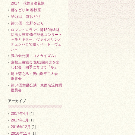
2017 花舞台浪花賑
都をどり in 春秋座
第68回 京おどり
第65回 北野をどり
ロマン・ロラン生誕150年&財
団法人設立45年記念コンサート
～筝とギター、ヴァイオリンと
チェンバロで聴くベートーヴェ
ン～
弧の会公演「コノカイズム」
京都三曲協会 第61回邦楽を楽
しむ会 四季に寄せて「冬」
尾上菊之丞・茂山逸平二人会
逸青会
第34回舞踊公演 東西名流舞踊
鑑賞会
アーカイブ
2017年4月
[4]
2017年1月
[1]
2016年12月
[2]
2016年11月
[1]