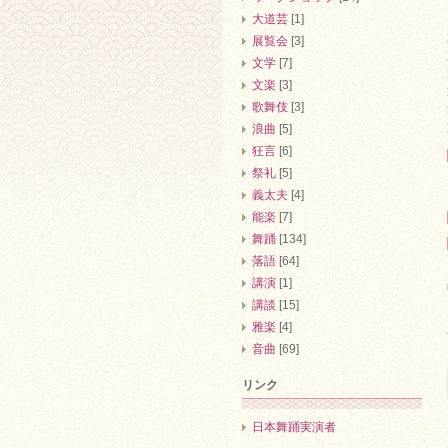
大道芸
[1]
展覧会
[3]
文学
[7]
文楽
[3]
歌舞伎
[3]
浪曲
[5]
狂言
[6]
祭礼
[5]
義太夫
[4]
能楽
[7]
舞踊
[134]
落語
[64]
講演
[1]
講談
[15]
雅楽
[4]
音曲
[69]
リンク
日本舞踊実演者