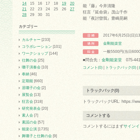
14
15
16
17
18
19
20
能『藤』今井清隆
21
22
23
24
25
26
27
狂言『延命袋』茂山千作
28
29
30
31
能『夜討曽我』豊嶋晃嗣
カテゴリー
2017年6月25日(日)
カルチャー
[233]
金剛能楽堂
コラボレーション
[101]
一般5500円(当日600
ワークショップ
[144]
■問合先：
金剛能楽堂
075-441
仕舞の会
[25]
囃子演奏会
[10]
コメント(0)
|
トラックバック(0)
|
奉納
[46]
定期能
[660]
居囃子の会
[2]
トラックバック(0)
展覧会
[13]
トラックバックURL: https://www.arc.
狂言会
[318]
研究発表会
[20]
素人会
[7]
コメントする
素謡の会
[57]
コメントするにはまず
サインイ
能楽公演
[1735]
舞囃子と仕舞の会
[9]