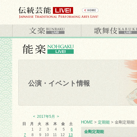
公演・イベント情報
<
2017年5月
>
HOME
>
定期能
> 金剛定期能
日
月
火
水
木
金
土
1
2
3
4
5
6
金剛定期能
7
8
9
10
11
12
13