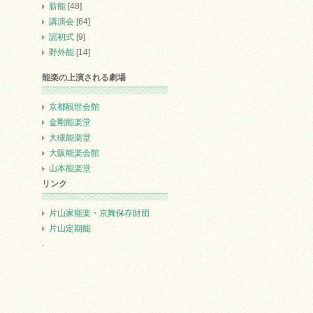
薪能
[48]
講演会
[64]
謡初式
[9]
野外能
[14]
能楽の上演される劇場
京都観世会館
金剛能楽堂
大槻能楽堂
大阪能楽会館
山本能楽堂
リンク
片山家能楽・京舞保存財団
片山定期能
.