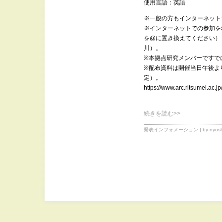
使用言語：英語
※一般の方もインターネット
※インターネットでの参加を希望される
を@に置き換えてください）
川）。
※本拠点研究メンバーですで
※配布資料は開催当日午後よ
定）。
https://www.arc.ritsumei.ac.j
続きを読む>>
発表インフォメーション
| by nyosh