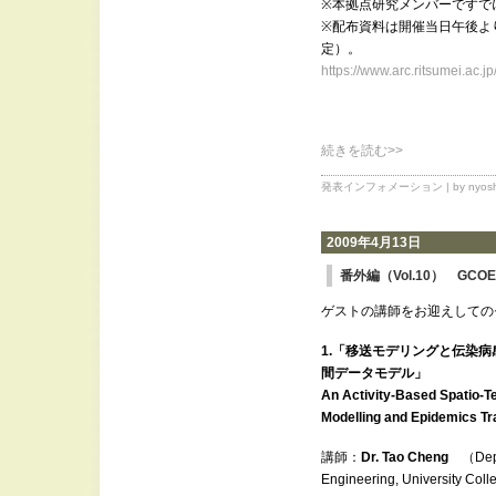
※本拠点研究メンバーですで
※配布資料は開催当日午後よ
定）。
https://www.arc.ritsumei.ac.j
続きを読む>>
発表インフォメーション
| by nyosh
2009年4月13日
番外編（Vol.10） GC
ゲストの講師をお迎えしての
1.「移送モデリングと伝染
間データモデル」
An Activity-Based Spatio-T
Modelling and Epidemics T
講師：
Dr. Tao Cheng
（Dept o
Engineering, University Co