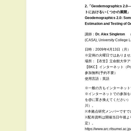
2.「Geodemographic
トにおけるいくつかの展開」
Geodemographics 2.0: Some
Estimation and Testing of
講師：
Dr. Alex Singleton
（Ce
(CASA), University College
日時：2009年4月13日（月） 1
※定例の火曜日ではありませ
場所：【衣笠】立命館大学ア
【BKC】インターネット（Po
参加無料(予約不要）
使用言語：英語
※一般の方もインターネット
※インターネットでの参加を希望される
を@に置き換えてください）
川）。
※本拠点研究メンバーですで
※配布資料は開催当日午後よ
定）。
https://www.arc.ritsumei.ac.j