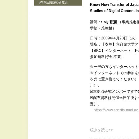
WEB活用技術研究班
Know-How Transfer of Japa
Studies of Digital Content I
講師：
中村 彰憲
（事業推進担当
学部・准教授）
日時：2009年4月28日（火） 
場所：【衣笠】立命館大学ア
【BKC】インターネット（Po
参加無料(予約不要）
※一般の方もインターネット
※インターネットでの参加を希望される
を@に置き換えてください）
川）。
※本拠点研究メンバーですで
※配布資料は開催当日午後よ
定）。
https://www.arc.ritsumei.a
続きを読む>>