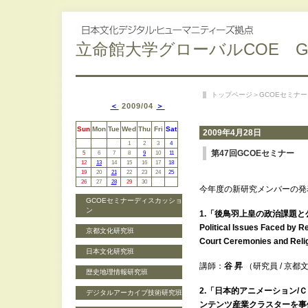
立命館大学グローバルCOE G
トップページ
＞
GCOEセミナー
＜
2009/04
＞
Sun
Mon
Tue
Wed
Thu
Fri
Sat
2009年4月28日
1
2
3
4
第47回GCOEセミナー
5
6
7
8
9
10
11
12
13
14
15
16
17
18
19
20
21
22
23
24
25
26
27
28
29
30
今年度の新研究メンバーの発
GCOEセミナーディスカッショ
ン
1.「後鳥羽上皇の政治課題
Political Issues Faced by R
京都文化研究班
Court Ceremonies and Relig
日本文化研究班
講師：
谷 昇
（研究員 / 京都
歴史地理情報研究班
2.「日本的アニメーション
デジタルアーカイブ技術研究班
ンテンツ産業クラスターを事