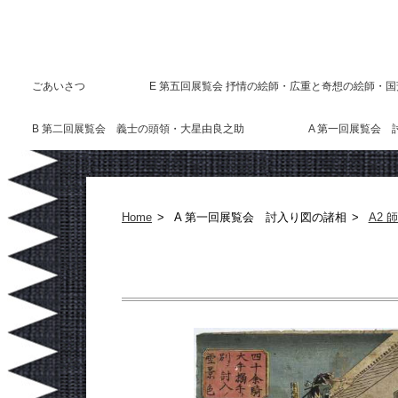
ごあいさつ
E 第五回展覧会 抒情の絵師・広重と奇想の絵師・
B 第二回展覧会 義士の頭領・大星由良之助
A 第一回展覧会 
Home
A 第一回展覧会 討入り図の諸相
A2