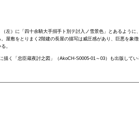
。（左）に「四十余騎大手搦手ト別テ討入ノ雪景色」とあるように
ろ。屋敷をとりまく2階建の長屋の描写は威圧感があり、巨悪を象
いる。
く「忠臣蔵夜討之図」（AkoCH-S0005-01～03）も出版してい