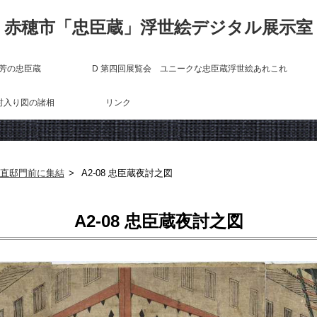
赤穂市「忠臣蔵」浮世絵デジタル展示室
国芳の忠臣蔵
D 第四回展覧会 ユニークな忠臣蔵浮世絵あれこれ
討入り図の諸相
リンク
 師直邸門前に集結
A2-08 忠臣蔵夜討之図
A2-08 忠臣蔵夜討之図