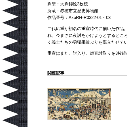
判型：大判錦絵3枚続
所蔵：赤穂市立歴史博物館
作品番号：AkoRH-R0322-01～03
二代広重が初名の重宣時代に描いた作品
れ、今まさに夜討をかけようとするとこ
く義士たちの勇猛果敢ぶりを際立たせて
重宣はまた、討入り、師直討取りを3枚続に描
関連記事