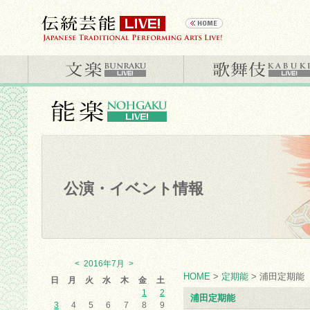
公演・イベント情報
<
2016年7月
>
HOME
>
定期能
> 浦田定期能
日
月
火
水
木
金
土
1
2
浦田定期能
3
4
5
6
7
8
9