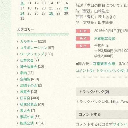
10
11
12
13
14
15
16
解説『本日の曲目について』山
17
18
19
20
21
22
23
能『賀茂』山崎浩之
24
25
26
27
28
29
30
狂言『鬼瓦』茂山あきら
31
能『雲林院』田中隆夫
カテゴリー
2016年9月4日(日)1
京都観世会館
カルチャー
[228]
全席自由、
コラボレーション
[97]
一般3,500円(当日4,0
ワークショップ
[139]
学生2,000円
仕舞の会
[21]
■問合先：
京都観世会館
075-7
囃子演奏会
[10]
コメント(0)
|
トラックバック(0)
|
奉納
[43]
定期能
[613]
居囃子の会
[2]
トラックバック(0)
展覧会
[13]
狂言会
[303]
トラックバックURL: https://www.arc.
研究発表会
[20]
素人会
[7]
コメントする
素謡の会
[56]
能楽公演
[1634]
コメントするにはまず
サインイ