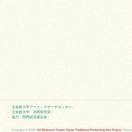
立命館大学アート・リサーチセンター
|
立命館大学 赤間研究室
|
協力：関西経済連合会
|
Copyright © 2006-
Art Research Center
,
Kyoto Traditional Performing Arts Project
, Ritsum