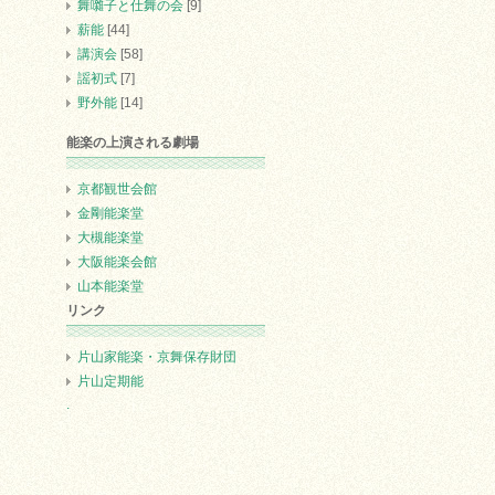
舞囃子と仕舞の会
[9]
薪能
[44]
講演会
[58]
謡初式
[7]
野外能
[14]
能楽の上演される劇場
京都観世会館
金剛能楽堂
大槻能楽堂
大阪能楽会館
山本能楽堂
リンク
片山家能楽・京舞保存財団
片山定期能
.