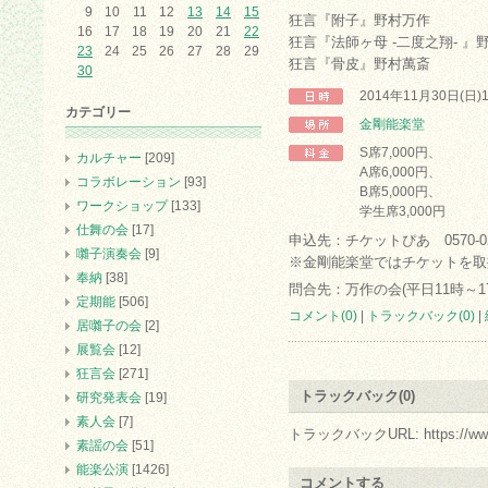
9
10
11
12
13
14
15
狂言『附子』野村万作
16
17
18
19
20
21
22
狂言『法師ヶ母 -二度之翔- 』
23
24
25
26
27
28
29
狂言『骨皮』野村萬斎
30
2014年11月30日(日)
カテゴリー
金剛能楽堂
S席7,000円、
カルチャー
[209]
A席6,000円、
コラボレーション
[93]
B席5,000円、
ワークショップ
[133]
学生席3,000円
仕舞の会
[17]
申込先：チケットぴあ 0570-02-
囃子演奏会
[9]
※金剛能楽堂ではチケットを取
奉納
[38]
問合先：万作の会(平日11時～17時)
定期能
[506]
コメント(0)
|
トラックバック(0)
|
居囃子の会
[2]
展覧会
[12]
狂言会
[271]
トラックバック(0)
研究発表会
[19]
素人会
[7]
トラックバックURL: https://www.arc.
素謡の会
[51]
能楽公演
[1426]
コメントする