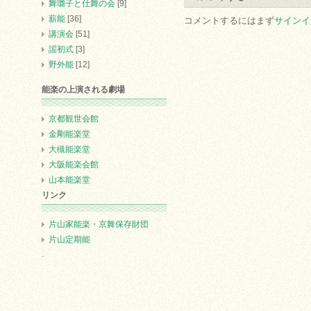
舞囃子と仕舞の会
[9]
薪能
[36]
コメントするにはまず
サインイ
講演会
[51]
謡初式
[3]
野外能
[12]
能楽の上演される劇場
京都観世会館
金剛能楽堂
大槻能楽堂
大阪能楽会館
山本能楽堂
リンク
片山家能楽・京舞保存財団
片山定期能
.