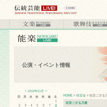
公演・イベント情報
<
2014年11月
>
HOME
>
狂言会
> 狂言ござる
日
月
火
水
木
金
土
1
狂言ござる乃座
2
3
4
5
6
7
8