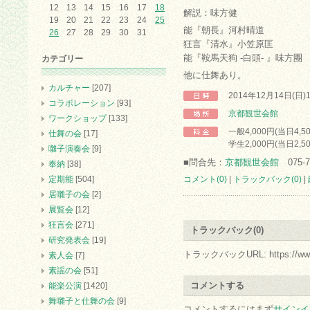
12
13
14
15
16
17
18
解説：味方健
19
20
21
22
23
24
25
能『朝長』河村晴道
26
27
28
29
30
31
狂言『清水』小笠原匡
能『鞍馬天狗 -白頭- 』味方團
カテゴリー
他に仕舞あり。
カルチャー
[207]
2014年12月14日(日)
コラボレーション
[93]
京都観世会館
ワークショップ
[133]
一般4,000円(当日4,5
仕舞の会
[17]
学生2,000円(当日2,5
囃子演奏会
[9]
■問合先：
京都観世会館
075-7
奉納
[38]
定期能
[504]
コメント(0)
|
トラックバック(0)
|
居囃子の会
[2]
展覧会
[12]
狂言会
[271]
トラックバック(0)
研究発表会
[19]
トラックバックURL: https://www.arc.
素人会
[7]
素謡の会
[51]
コメントする
能楽公演
[1420]
舞囃子と仕舞の会
[9]
コメントするにはまず
サインイ