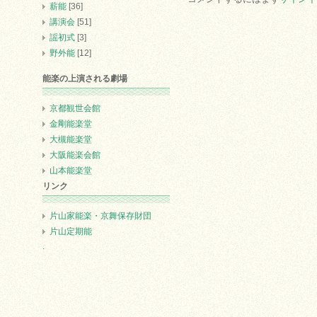
薪能
[36]
講演会
[51]
謡初式
[3]
野外能
[12]
能楽の上演される劇場
京都観世会館
金剛能楽堂
大槻能楽堂
大阪能楽会館
山本能楽堂
リンク
片山家能楽・京舞保存財団
片山定期能
.