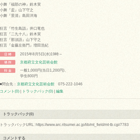
小舞『福部の神』鈴木実
小舞『盃』山下守之
小舞『景清』島田洋海
狂言『竹生島詣』井口竜也
狂言『二九十八』鈴木実
狂言『那須語』山下守之
狂言『金藤左衛門』増田浩紀
2015年8月5日(水)19時～
京都府立文化芸術会館
一般1,000円(当日1,200円)、
学生800円
■問合先：
京都府立文化芸術会館
075-222-1046
コメント(0)
|
トラックバック(0)
|
編集
トラックバック(0)
トラックバックURL: https://www.arc.ritsumei.ac.jp/lib/mt_field/mt-tb.cgi/7783
コメントする