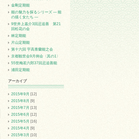
金剛定期能
能の魅力を探るシリーズ ― 能
の描く女たち ―
9世井上嘉介3回忌追善 第21
回松花の会
林定期能
片山定期能
第十六回 宇高青蘭能之会
京都観世会9月例会〈其の1〉
55世梅若六郎37回忌追善能
浦田定期能
アーカイブ
2015年9月
[12]
2015年8月
[9]
2015年7月
[13]
2015年6月
[12]
2015年5月
[16]
2015年4月
[9]
2015年3月
[10]