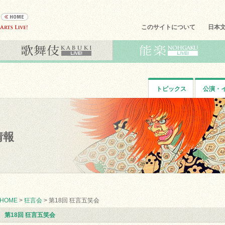
このサイトについて
日本
トピックス
公演・
情報
HOME
>
狂言会
> 第18回 狂言五笑会
第18回 狂言五笑会