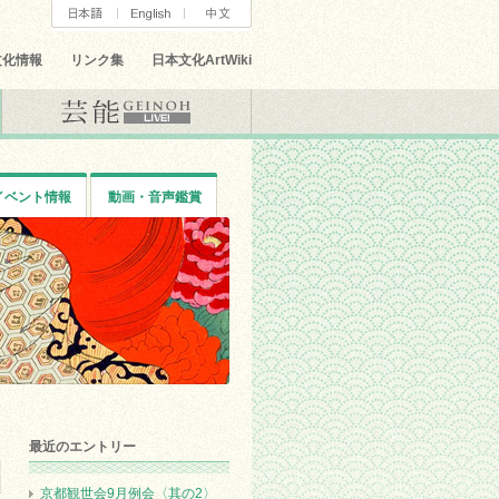
文化情報
リンク集
日本文化ArtWiki
イベント情報
動画・音声鑑賞
最近のエントリー
京都観世会9月例会〈其の2〉