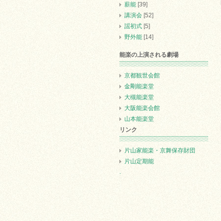
薪能
[39]
講演会
[52]
謡初式
[5]
野外能
[14]
能楽の上演される劇場
京都観世会館
金剛能楽堂
大槻能楽堂
大阪能楽会館
山本能楽堂
リンク
片山家能楽・京舞保存財団
片山定期能
.