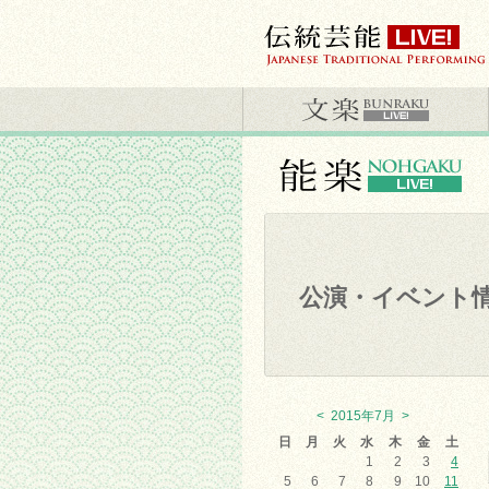
公演・イベント
<
2015年7月
>
日
月
火
水
木
金
土
1
2
3
4
5
6
7
8
9
10
11