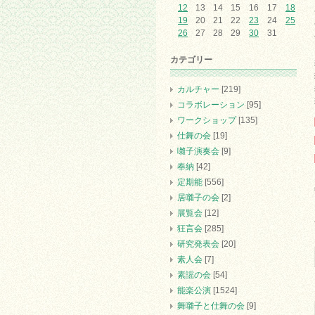
12
13
14
15
16
17
18
19
20
21
22
23
24
25
26
27
28
29
30
31
カテゴリー
カルチャー
[219]
コラボレーション
[95]
ワークショップ
[135]
仕舞の会
[19]
囃子演奏会
[9]
奉納
[42]
定期能
[556]
居囃子の会
[2]
展覧会
[12]
狂言会
[285]
研究発表会
[20]
素人会
[7]
素謡の会
[54]
能楽公演
[1524]
舞囃子と仕舞の会
[9]