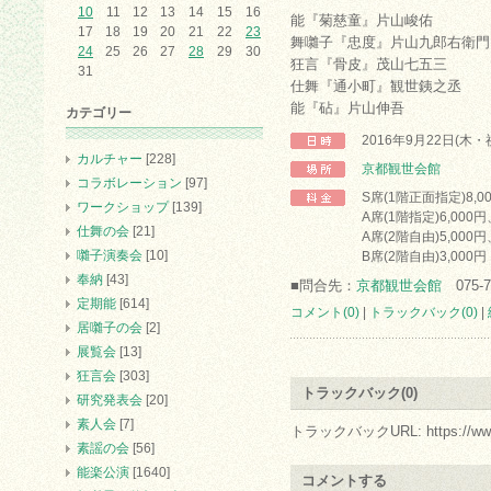
10
11
12
13
14
15
16
能『菊慈童』片山峻佑
17
18
19
20
21
22
23
舞囃子『忠度』片山九郎右衛門
24
25
26
27
28
29
30
狂言『骨皮』茂山七五三
31
仕舞『通小町』観世銕之丞
能『砧』片山伸吾
カテゴリー
2016年9月22日(木・
カルチャー
[228]
京都観世会館
コラボレーション
[97]
S席(1階正面指定)8,0
ワークショップ
[139]
A席(1階指定)6,000円
仕舞の会
[21]
A席(2階自由)5,000円
囃子演奏会
[10]
B席(2階自由)3,000円
奉納
[43]
■問合先：
京都観世会館
075-7
定期能
[614]
コメント(0)
|
トラックバック(0)
|
居囃子の会
[2]
展覧会
[13]
狂言会
[303]
トラックバック(0)
研究発表会
[20]
素人会
[7]
トラックバックURL: https://www.arc.
素謡の会
[56]
能楽公演
[1640]
コメントする