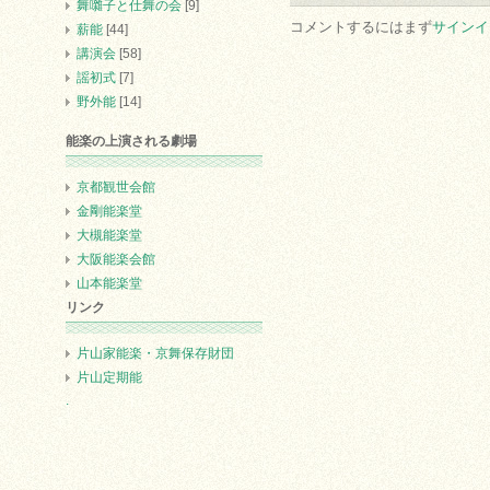
舞囃子と仕舞の会
[9]
コメントするにはまず
サインイ
薪能
[44]
講演会
[58]
謡初式
[7]
野外能
[14]
能楽の上演される劇場
京都観世会館
金剛能楽堂
大槻能楽堂
大阪能楽会館
山本能楽堂
リンク
片山家能楽・京舞保存財団
片山定期能
.