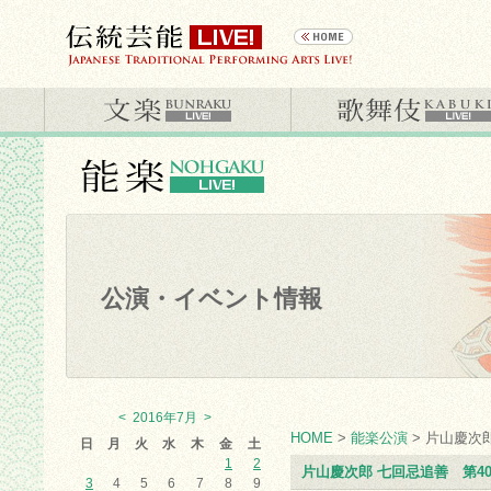
公演・イベント情報
<
2016年7月
>
HOME
>
能楽公演
> 片山慶次
日
月
火
水
木
金
土
1
2
片山慶次郎 七回忌追善 第4
3
4
5
6
7
8
9