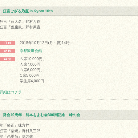
狂言ござる乃座 in Kyoto 10th
狂言『萩大名』野村万作
狂言『狸腹鼓』野村萬斎
2015年10月12日(月・祝)14時～
京都観世会館
Ｓ席10,000円、
Ａ席7,000円、
Ｂ席6,000円、
C席5,000円、
学生席4,000円
詳細はコチラ
発会10周年 能本をよむ会300回記念 峰の会
能『経正』味方梓
狂言『栗焼』野村又三郎
能『恋重荷』味方健