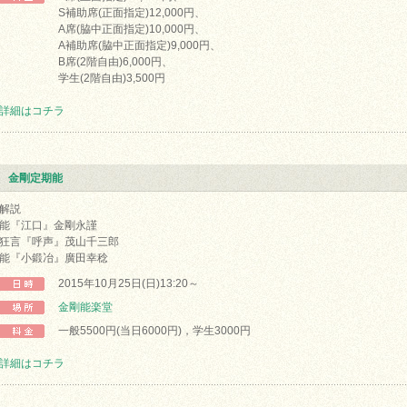
S補助席(正面指定)12,000円、
A席(脇中正面指定)10,000円、
A補助席(脇中正面指定)9,000円、
B席(2階自由)6,000円、
学生(2階自由)3,500円
詳細はコチラ
金剛定期能
解説
能『江口』金剛永謹
狂言『呼声』茂山千三郎
能『小鍛冶』廣田幸稔
2015年10月25日(日)13:20～
金剛能楽堂
一般5500円(当日6000円)，学生3000円
詳細はコチラ