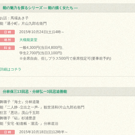
能の魅力を探るシリーズ ― 能の描く女たち ―
お話：馬場あき子
能『通小町』片山九郎右衛門
2015年10月24日(土)14時～
大槻能楽堂
一般4,300円(当日4,800円)、
学生2,700円(当日3,100円)
※全席自由、但しプラス500円で座席指定可(要事前予約)
詳細はコチラ
分林保三13回忌・分林弘一3回忌追善能
舞囃子『海士』分林道隆
能『二人静 -立出之一声- 』観世清和/片山九郎右衛門
狂言『悪坊』茂山千五郎
舞囃子『砧』杉浦豊彦
能『安宅 -勧進帳・瀧流- 』分林道治
2015年10月18日(日)12時半～