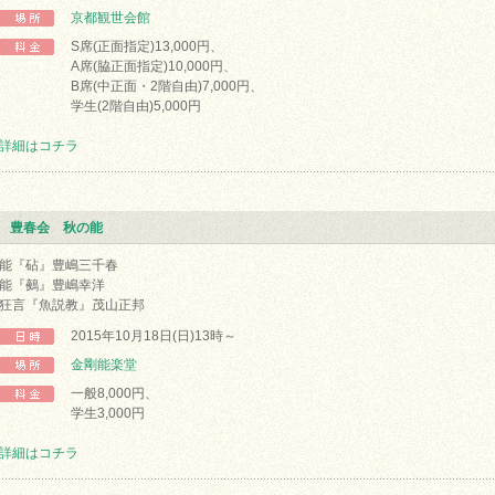
京都観世会館
S席(正面指定)13,000円、
A席(脇正面指定)10,000円、
B席(中正面・2階自由)7,000円、
学生(2階自由)5,000円
詳細はコチラ
豊春会 秋の能
能『砧』豊嶋三千春
能『鵺』豊嶋幸洋
狂言『魚説教』茂山正邦
2015年10月18日(日)13時～
金剛能楽堂
一般8,000円、
学生3,000円
詳細はコチラ