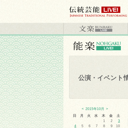
公演・イベント
<
2015年10月
>
日
月
火
水
木
金
土
1
2
3
4
5
6
7
8
9
10