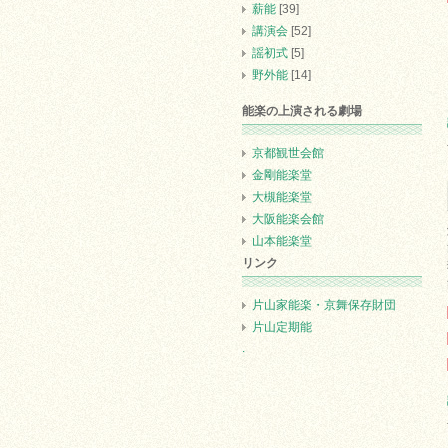
薪能
[39]
講演会
[52]
謡初式
[5]
野外能
[14]
能楽の上演される劇場
京都観世会館
金剛能楽堂
大槻能楽堂
大阪能楽会館
山本能楽堂
リンク
片山家能楽・京舞保存財団
片山定期能
.