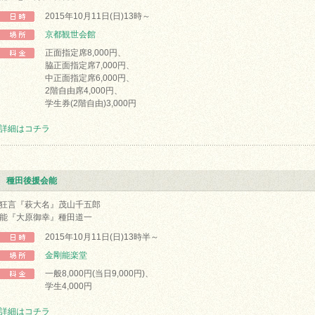
2015年10月11日(日)13時～
京都観世会館
正面指定席8,000円、
脇正面指定席7,000円、
中正面指定席6,000円、
2階自由席4,000円、
学生券(2階自由)3,000円
詳細はコチラ
種田後援会能
狂言『萩大名』茂山千五郎
能『大原御幸』種田道一
2015年10月11日(日)13時半～
金剛能楽堂
一般8,000円(当日9,000円)、
学生4,000円
詳細はコチラ