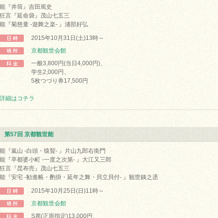
能『井筒』吉田篤史
狂言『延命袋』茂山七五三
能『菊慈童 -遊舞之楽- 』浦部好弘
2015年10月31日(土)13時～
京都観世会館
一般3,800円(当日4,000円)、
学生2,000円、
5枚つづり券17,500円
詳細はコチラ
第57回 京都観世能
能『嵐山 -白頭・猿聟- 』片山九郎右衛門
能『卒都婆小町 -一度之次第- 』大江又三郎
狂言『昆布売』茂山七五三
能『安宅 -勧進帳・酌掛・延年之舞・貝立貝付- 』観世銕之丞
2015年10月25日(日)11時～
京都観世会館
S席(正面指定)13,000円、