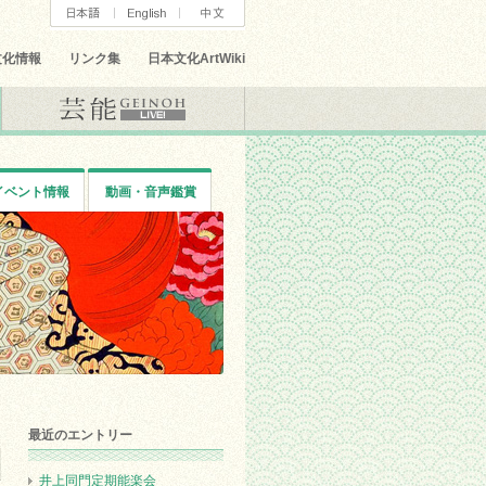
文化情報
リンク集
日本文化ArtWiki
イベント情報
動画・音声鑑賞
最近のエントリー
井上同門定期能楽会