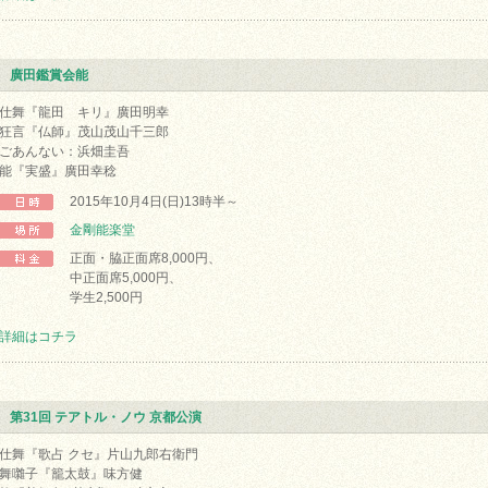
廣田鑑賞会能
仕舞『龍田 キリ』廣田明幸
狂言『仏師』茂山茂山千三郎
ごあんない：浜畑圭吾
能『実盛』廣田幸稔
2015年10月4日(日)13時半～
金剛能楽堂
正面・脇正面席8,000円、
中正面席5,000円、
学生2,500円
詳細はコチラ
第31回 テアトル・ノウ 京都公演
仕舞『歌占 クセ』片山九郎右衛門
舞囃子『籠太鼓』味方健