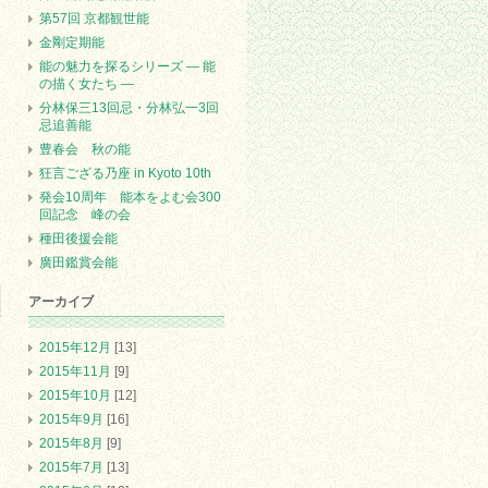
第57回 京都観世能
金剛定期能
能の魅力を探るシリーズ ― 能
の描く女たち ―
分林保三13回忌・分林弘一3回
忌追善能
豊春会 秋の能
狂言ござる乃座 in Kyoto 10th
発会10周年 能本をよむ会300
回記念 峰の会
種田後援会能
廣田鑑賞会能
アーカイブ
2015年12月
[13]
2015年11月
[9]
2015年10月
[12]
2015年9月
[16]
2015年8月
[9]
2015年7月
[13]