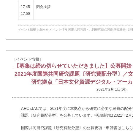
17:45-
閉会挨拶
17:50
イベント情報
お知らせ
,
イベント情報
,
国際共同利用・共同研究拠点関連
,
研究発表
|
記
［イベント情報］
【募集は締め切らせていただきました】公募開始 
2021年度国際共同研究課題〔研究費配分型〕／
研究拠点「日本文化資源デジタル・アーカ
2021年2月 1日(月)
ARC-iJAC
では、
2021
年度に本拠点から研究に必要な経費の配分
課題〔研究費配分型〕を公募しています。申請締切は
2021
年
2
月
国際共同研究課題〔研究費配分型〕の公募要項・申請書はこちら