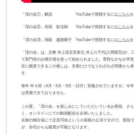
「澪の会①」解説 YouTubeで視聴するには
こちら
を
「澪の会②」長唄 影法師 YouTubeで視聴するには
こちら
を
「澪の会③」地歌 越後獅子 YouTubeで視聴するには
こちら
を
「澪の会」は、京舞 井上流五世家元 井上八千代(人間国宝)が、三
て新門前のお稽古場を使って始められました。普段なかなか拝見
近に鑑賞できるこの催しは、京都だけでなくわざわざ関東から来
す。
毎年 年４回（4月・6月・9月・12月）実施されていますが、
は実施できておりません。
この度、「澪の会」を楽しみにしていただいているお客様、さら
く、オンラインにての動画配信を企画いたしました。
京都の稽古場にて定員70名という小規模の公演ですので、普段
が、自宅からも鑑賞が可能となります。