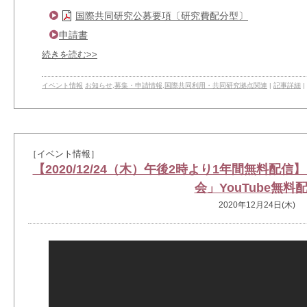
国際共同研究公募要項〔研究費配分型〕
申請書
続きを読む>>
イベント情報
お知らせ
,
募集・申請情報
,
国際共同利用・共同研究拠点関連
|
記事詳細
|
［イベント情報］
【2020/12/24（木）午後2時より1年間無料配
会」YouTube無料
2020年12月24日(木)