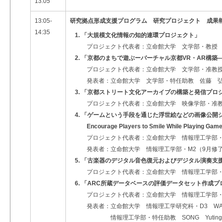
13:05
13:05-
研究拠点形成支援プログラム 研究プロジェクト 成
14:35
1. 「大規模文化情報の知的連環プロジェクト」
プロジェクト代表者：立命館大学 文学部・教授 
2. 「京都のまちで遊ぶーバーチャル京都VR・AR構築
プロジェクト代表者：立命館大学 文学部・准教授
発表者：立命館大学 文学部・特任助教 佐藤 
3. 「京都ストリート文化アーカイブの構築と発信プロ
プロジェクト代表者：立命館大学 映像学部・准教
4. 「ゲームという手段を通じた浮世絵などの画像公開
Encourage Players to Smile While Playing Game
プロジェクト代表者：立命館大学 情報理工学部・教授 
発表者：立命館大学 情報理工学部・M2（9月修了） S
5. 「古楽器のデジタル音色復元およびデジタル演奏支
プロジェクト代表者：立命館大学 情報理工学部・
6. 「ARC所蔵データベースの評価データセット作成
プロジェクト代表者：立命館大学 情報理工学部・
発表者：立命館大学 情報理工学研究科・D3 WANG
情報理工学部・特任助教 SONG Yuting