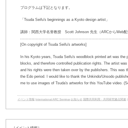
プログラムは下記となります。
「Tsuda Seifu's beginnings as a Kyoto design artist」
講師：関西大学名誉教授 Scott Johnson 先生（ARCからWeb
[On copyright of Tsuda Seifu's artworks]
In his Kyoto years, Tsuda Seifu's woodblock printed art was the 
blocks, and therefore controlled publication rights. The artist was 
and his rights were then taken over by the publishers. This was t
the Edo period. I would like to thank the Unkindo/Unsodo publis
me to use images of Tsuda's artworks for this YouTube video. (S
イベント情報
International ARC Seminar
,
お知らせ
,
国際共同利用・共同研究拠点関連
［イベント情報］