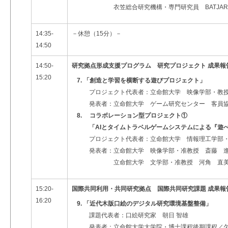
衣笠総合研究機構・専門研究員 BATJARGAL Bi
14:35-
－休憩（15分）－
14:50
14:50-
研究拠点形成支援プログラム 研究プロジェクト 成果報
15:20
7. 「創造と学習を横断する遊びプロジェクト」
プロジェクト代表者：立命館大学 映像学部・教授
発表者：立命館大学 ゲーム研究センター 客員協
8. コラボレーション型プロジェクト①
「
AIとタイムトラベルゲームシステムによる『遊
プロジェクト代表者：立命館大学 情報理工学部・教授
発表者：立命館大学 映像学部・准教授 斎藤 
立命館大学 文学部・准教授 河角 直
15:20-
国際共同利用・共同研究拠点 国際共同研究課題 成果報
16:20
9. 「近代木版口絵のデジタル研究環境基盤整備」
課題代表者：口絵研究家 朝日 智雄
発表者：立命館大学大学院・博士課程後期課程／久留