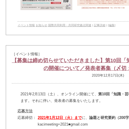
イベント情報
お知らせ
,
国際共同利用・共同研究拠点関連
|
記事詳細
|
[編集]
［イベント情報］
【募集は締め切らせていただきました】第10回「
の開催について／発表者募集（〆切：2
2020年12月17日(木)
2021年2月13日（土）
、
オンライン開催
にて、
第10回
「知識・芸
ます。それに伴い、発表者の募集をいたします。
応募方法
応募締切：
2021年1月12日（火）
まで
に、
論題と研究要約（200
kacimeeting+2021
■gmail.com