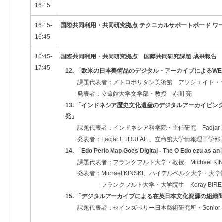
16:15
16:15-
国際共同利用・共同研究拠点 テクニカルサポートボード ワ
16:45
16:45-
国際共同利用・共同研究拠点 国際共同研究課題 成果報
17:45
12. 「欧米の日本美術品のデジタル・アーカイブによるW
課題代表者：メトロポリタン美術館 アソシエイト・キュレータ
発表者：立命館大学文学部・教授 赤間 亮
13. 「インドネシア歴史文化遺産のデジタルアーカイビ
発」
課題代表者：インドネシア科学院・主任研究 Fadjar I. T
発表者：Fadjar I. THUFAIL、立命館大学情報理工学
14. 「Edo Perio Map Goes Digital - The O Edo ezu as an
課題代表者：フランクフルト大学・教授 Michael KIN
発表者：Michael KINSKI、ハイデルベルク大学・大学院生
フランクフルト大学・大学院生 Koray BIRENH
15. 「デジタルアーカイブによる在英日本文化資源の組
課題代表者：セインズベリー日本藝術研究所・Senior Digital 