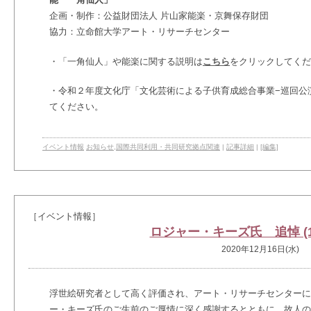
企画・制作：公益財団法人 片山家能楽・京舞保存財団
協力：立命館大学アート・リサーチセンター
・「一角仙人」や能楽に関する説明は
こちら
をクリックしてくだ
・令和２年度文化庁「文化芸術による子供育成総合事業−巡回公
てください。
イベント情報
お知らせ
,
国際共同利用・共同研究拠点関連
|
記事詳細
|
[編集]
［イベント情報］
ロジャー・キーズ氏 追悼 (194
2020年12月16日(水)
浮世絵研究者として高く評価され、アート・リサーチセンターに
ー・キーズ氏のご生前のご厚情に深く感謝するとともに、故人の