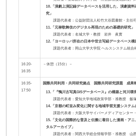
10.「演劇上演記録データベースを活用した、演劇資
究」
課題代表者：公益財団法人松竹大谷図書館・主任司
11.「元禄歌舞伎のデジタル再現のための基礎的研究」
課題代表者：名城大学・教授 岩井 眞實
12.「ヨーロッパ所在の日本中世古写経データベース
課題代表者：岡山大学大学院 ヘルスシステム統合科
16:20-
－休憩（15分）－
16:35
16:35-
国際共同利用・共同研究拠点 国際共同研究課題 成果
17:50
13.「『鴨川古写真GISデータベース』の構築と河川
課題代表者：愛知大学地域政策学部・准教授 飯塚
14.「京都の町並み変化に関する地域学習支援システ
課題代表者：大阪大学サイバーメディアセンター・
15.「文化の国際的な普及と伝搬に着目した漫画・ア
タルアーカイブ」
課題代表者：関西大学総合情報学部・准教授 山西