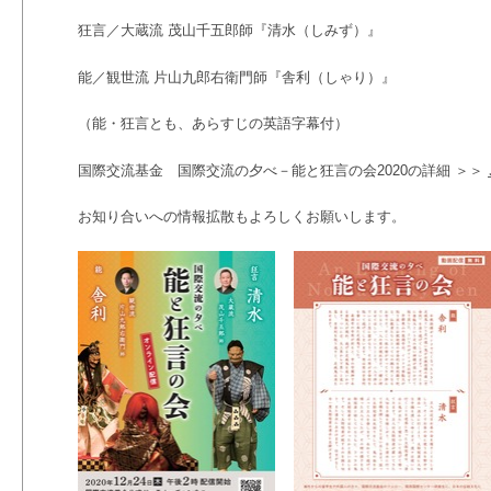
狂言／大蔵流 茂山千五郎師『清水（しみず）』
能／観世流 片山九郎右衛門師『舎利（しゃり）』
（能・狂言とも、あらすじの英語字幕付）
国際交流基金 国際交流の夕べ－能と狂言の会2020の詳細 ＞＞
お知り合いへの情報拡散もよろしくお願いします。