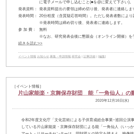
に電子メールで申し込むこと(■を@に変えて下さい)。
発表資料：
発表資料提出の要領は締め切り後、発表者に連絡しま
発表時間：
20分程度（含質疑応答時間）。ただし発表者数により
※発表時間は締め切り後、発表者に連絡します。
参 加 費：
無料
※なお、研究発表会後に懇親会（オンライン開催）を
続きを読む>>
イベント情報
お知らせ
,
募集・申請情報
,
研究会
|
記事詳細
|
[編集]
［イベント情報］
片山家能楽・京舞保存財団 能「一角仙人」の
2020年12月16日(水)
令和2年度文化庁「文化芸術による子供育成総合事業−巡回公演
している片山家能楽・京舞保存財団による能「一角仙人（いっか
アート・リサーチセンターは、同財団との協定を踏まえ、映像技