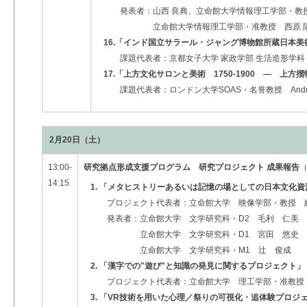
発表者：山西 良典、立命館大学情報理工学部・
立命館大学情報理工学部・准教授 西原 
16.「インド国立サラール・ジャング博物館所蔵日本
課題代表者：京都女子大学 家政学部 生活造形学科
17.「上方文化サロンと美術 1750-1900 ― 上
課題代表者：ロンドン大学SOAS・名誉教授 Andrew
2月20日（土）
13:00-
研究拠点形成支援プログラム 研究プロジェクト 成果報告
14:15
1. 「メタヒストリーあるいは記憶の場としての日本文化
プロジェクト代表者：立命館大学 映像学部・教授 
発表者：立命館大学 文学研究科・D2 毛利 仁美
立命館大学 文学研究科・D1 宮田 悠史
立命館大学 文学研究科・M1 辻 俊成
2. 「漢字での"遊び"と知識の発見に関するプロジェクト」
プロジェクト代表者：立命館大学 理工学部・准教授
3. 「VR技術を用いた心理／祭りの可視化・追体験プロジ