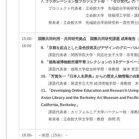
7. コラボレーション型プロジェクト④ 「『ゼロ世代』の
プロジェクト代表者：立命館大学 先端総合学術研究
立命館大学 情報理工学部・講師 長
発表者：立命館大学 先端総合学術研究科一貫性博士課
15:00-
国際共同利用・共同研究拠点 国際共同研究課題 成果報告
16:00
8. 「京都を起点とした染色技術及びデザインのグローバ
課題代表者：関西学院大学・同志社女子大学・非常勤講
9. 「徳島城博物館所蔵甲冑コレクションの３Dデータベー
課題代表者：徳島大学総合科学部・准教授 塚本 章
10. 「芳賀矢一『日本人名辞典』からの歴史人物情報の
課題代表者：尾道市立大学 経済情報学部・准教授 木
11. 「Developing Online Education and Research Using th
Asian Library and the Berkeley Art Museum and Pacific 
California, Berkeley」
課題代表者：カリフォルニア大学バークレー校・准教授 Jon
発表者：立命館大学文学部・教授 赤間 亮
16:00-
－休憩（15分）－