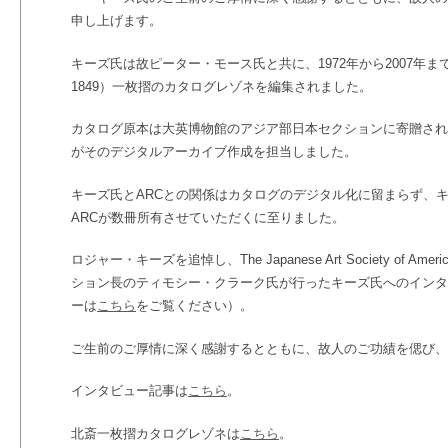
申し上げます。
キーズ氏は故ピーター・モース氏と共に、1972年から2007年まで
1849）一枚摺のカタログレゾネを編集されました。
カタログ原本は大英博物館のアジア部日本セクションに寄贈され
がそのデジタルアーカイブ作成を担当しました。
キーズ氏とARCとの関係はカタログのデジタル化に留まらず、
ARCが数冊所有させていただくに至りました。
ロジャー・キーズを追悼し、The Japanese Art Society of 
ション長のティモシー・クラーク氏が行ったキーズ氏へのインタ
ーは
こちら
をご覧ください）。
ご生前のご厚情に深く感謝するとともに、故人のご功績を偲び、
インタビュー記事は
こちら
。
北斎一枚摺カタログレゾネは
こちら
。