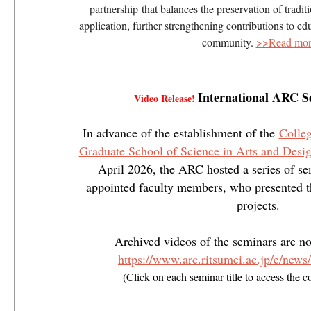
partnership that balances the preservation of traditi
application, further strengthening contributions to edu
community.
>>Read mor
International ARC S
Video Release!
In advance of the establishment of the
Colleg
Graduate School of Science in Arts and Desi
April 2026, the ARC hosted a series of se
appointed faculty members, who presented t
projects.
Archived videos of the seminars are no
https://www.arc.ritsumei.ac.jp/e/new
(C
lick on each seminar title to access the 