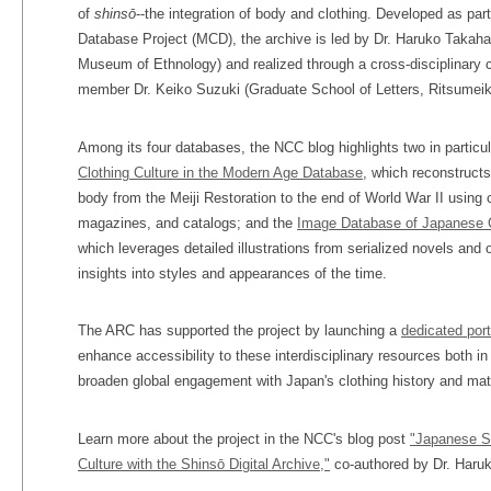
of
shinsō
--the integration of body and clothing. Developed as pa
Database Project (MCD), the archive is led by Dr. Haruko Takahas
Museum of Ethnology) and realized through a cross-disciplinary c
member Dr. Keiko Suzuki (Graduate School of Letters, Ritsumei
Among its four databases, the NCC blog highlights two in particu
Clothing Culture in the Modern Age Database
, which reconstruct
body from the Meiji Restoration to the end of World War II usi
magazines, and catalogs; and the
Image Database of Japanese C
which leverages detailed illustrations from serialized novels and o
insights into styles and appearances of the time.
The ARC has supported the project by launching a
dedicated port
enhance accessibility to these interdisciplinary resources both in
broaden global engagement with Japan's clothing history and mate
Learn more about the project in the NCC's blog post
"Japanese St
Culture with the Shinsō Digital Archive,"
co-authored by Dr. Haruk