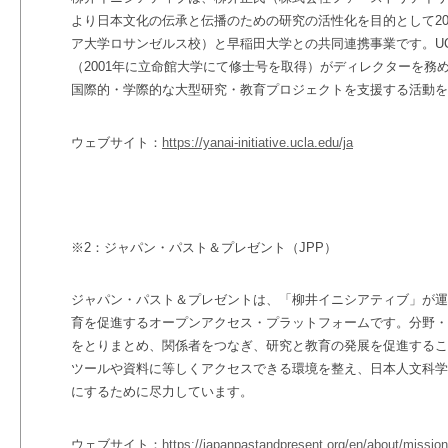
より日本文化の伝承と伝播のための研究の活性化を目的として20
ア大学ロサンゼルス校）と早稲田大学との共同連携事業です。
U
（
2001
年に立命館大学にて修士号を取得）がディレクターを務
国際的・学際的な大型研究・教育プロジェクトを支援する活動を
ウェブサイト：
https://yanai-initiative.ucla.edu/ja
※2
：ジャパン・パスト＆プレゼント（
JPP
）
ジャパン・パスト＆プレゼントは、「柳井イニシアティブ」が運
育を促進するオープンアクセス・プラットフォームです。分野・
をとりまとめ、関係者をつなぎ、研究と教育の発展を促進するこ
ツールや資料に等しくアクセスできる環境を整え、日本人文科学
にするために尽力しています。
ウェブサイト：
https://japanpastandpresent.org/en/about/mission