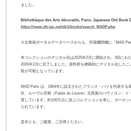
ました。
Bibliothèque des Arts décoratifs, Paris: Japanese Old Book 
https://www.dh-jac.net/db1/books/search_MADP.php
※古典籍ポータルデータベースからも、所蔵機関欄に「MAD Pa
本コレクションのデジタル化は2025年2月に開始され、3回にわ
2026年2月に完了しました。資料群を網羅的にデジタル化した
覧が可能となっています。
MAD Paris は、1864年に設立されたフランス・パリを代表
区、ルーヴル宮殿（Palais du Louvre）北西翼のパヴィヨン・ド・マル
置しています。約100万点に及ぶコレクションを有し、ヨーロ
られています。
是非とも、ご鑑賞、ご活用ください。