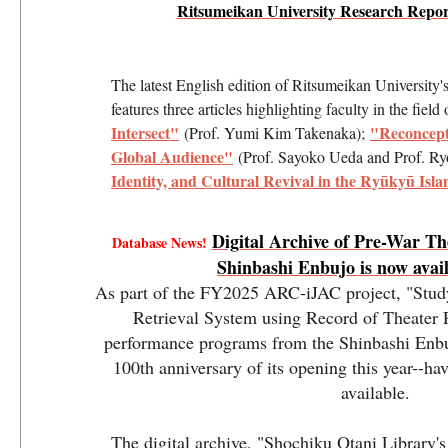
Ritsumeikan University Research Report
The latest English edition of Ritsumeikan University's
features three articles highlighting faculty in the field 
Intersect"
"Reconcept
(Prof. Yumi Kim Takenaka);
Global Audience"
(Prof. Sayoko Ueda and Prof. R
Identity, and Cultural Revival in the Ryūkyū Isl
Digital Archive of Pre-War T
Database News!
Shinbashi Enbujo is now avail
As part of the FY2025 ARC-iJAC project, "Study
Retrieval System using Record of Theater 
performance programs from the Shinbashi Enbuj
100th anniversary of its opening this year--h
available.
The digital archive, "Shochiku Otani Library