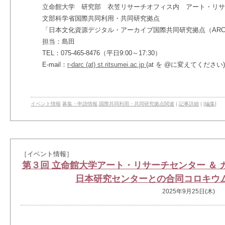
立命館大学 研究部 衣笠リサーチオフィス内 アート・リサ
文部科学省国際共同利用・共同研究拠点
「日本文化資源デジタル・アーカイブ国際共同研究拠点（ARC-
担当：島田
TEL：075-465-8476（平日9:00～17:30）
E-mail：
r-darc (at) st.ritsumei.ac.jp
(at を @に変えてください)
イベント情報
募集・申請情報
,
国際共同利用・共同研究拠点関連
|
記事詳細
|
[編集]
［イベント情報］
第３回 立命館大学アート・リサーチセンター ＆
日本研究センターとの合同コロキウ
2025年9月25日(木)