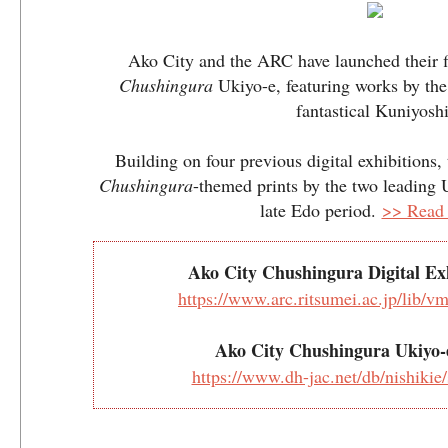
Ako City and the ARC have launched their fif
Chushingura
Ukiyo-e, featuring works by the 
fantastical Kuniyoshi
Building on four previous digital exhibitions, 
Chushingura
-themed prints by the two leading U
late Edo period.
>> Read
Ako City Chushingura Digital Ex
https://www.arc.ritsumei.ac.jp/lib/v
Ako City Chushingura Ukiyo-
https://www.dh-jac.net/db/nishikie