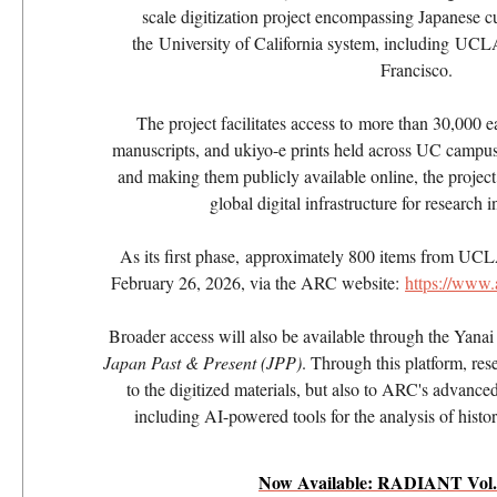
scale digitization project encompassing Japanese cu
the University of California system, including U
Francisco.
The project facilitates access to more than 30,000
manuscripts, and ukiyo-e prints held across UC campuse
and making them publicly available online, the project 
global digital infrastructure for research 
As its first phase, approximately 800 items from UCL
February 26, 2026, via the ARC website:
https://www.
Broader access will also be available through the Yanai 
Japan Past & Present (JPP)
. Through this platform, res
to the digitized materials, but also to ARC's advance
including AI-powered tools for the analysis of histor
Now Available: RADIANT Vol