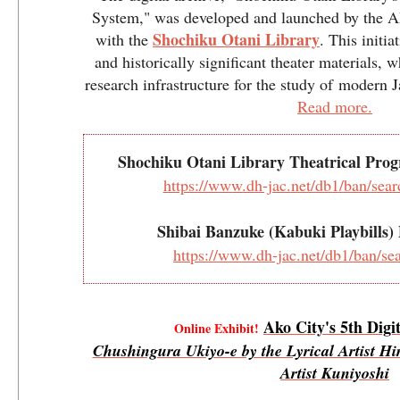
System," was developed and launched by the 
Shochiku Otani Library
with the
. This initi
and historically significant theater materials, 
research infrastructure for the study of modern 
Read more.
Shochiku Otani Library Theatrical Pro
https://www.dh-jac.net/db1/ban/sea
Shibai Banzuke (Kabuki Playbills) 
https://www.dh-jac.net/db1/ban/se
Ako City's 5th Digit
Online Exhibit!
Chushingura Ukiyo-e by the Lyrical Artist Hir
Artist Kuniyoshi