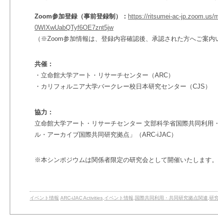
Zoom参加登録（事前登録制）：
https://
ritsumei-ac-jp.zoom.us/
m
0WIXwUabQTyf6OE7znt5jw
（※Zoom参加情報は、登録内容確認後、
承認された方へご案内
共催：
・立命館大学アート・リサーチセンター（ARC）
・カリフォルニア大学バークレー校日本研究センター（CJS）
協力：
立命館大学アート・リサーチセンター
文部科学省国際共同利用
ル・アーカイブ国際共同研究拠点」（ARC-iJAC）
※本シンポジウムは関係者限定の研究会として開催いたします。
イベント情報
ARC-iJAC Activities
,
イベント情報
,
国際共同利用・共同研究拠点関連
,
研