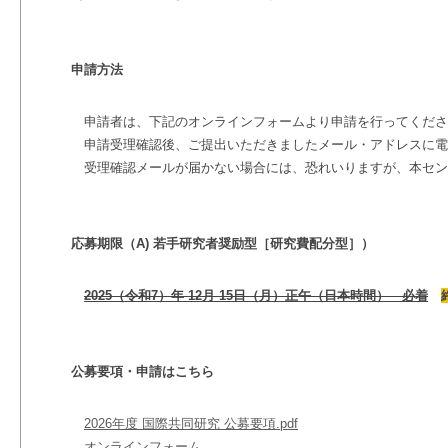
申請方法
申請者は、下記のオンラインフォームより申請を行ってくださ
申請受理確認後、ご提出いただきましたメール・アドレスに電
受理確認メールが届かない場合には、恐れいりますが、本セン
応募期限（A) 若手研究者奨励型［研究費配分型］）
202
5
（令和
7
）
年
12
月 15
日（月）
正午
（日本時間） 必着
公募要項・申請はこちら
2026年度 国際共同研究 公募要項.pdf
オンラインフォーム