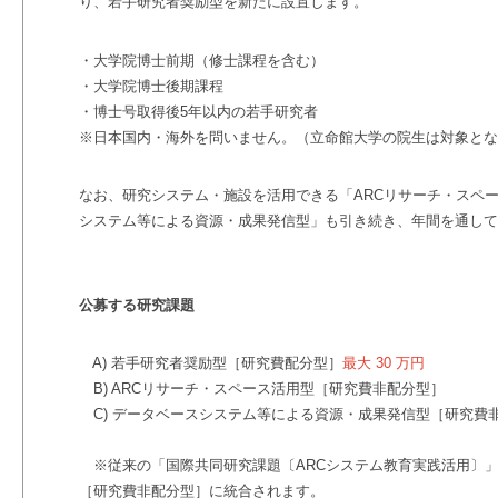
り、
若手研究者奨励型を新たに設置します。
・大学院博士前期（修士課程を含む）
・大学院博士後期課程
・博士号取得後5年以内の若手研究者
※日本国内・海外を問いません。（立命館大学の院生は対象とな
なお、研究システム・施設を活用できる「
ARC
リサーチ・スペ
システム等による資源・成果発信型」も引き続き、年間を通して
公募する研究課題
A) 若手研究者奨励型［研究費配分型］
最大 30 万円
B) ARCリサーチ・スペース活用型［研究費非配分型］
C) データベースシステム等による資源・成果発信型［研究費
※従来の「
国際共同研究課題〔
ARCシステム教育実践活用
〕
」
［研究費非配分型］に統合されます。