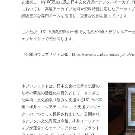
と連携し、約
100
万点に及ぶ日本文化資源のデジタルアーカイブ
においても、高速アーカイブ技術や資料特性に応じたアーカイブ
経験豊富な専門チームを活用し、重要な役割を担っています。
このたび、UCLA
所蔵資料の一部である約
800
点のデジタルアー
ェブサイト上で初公開します。
（公開用ウェブサイトURL
：
https://www.arc.ritsumei.ac.jp/lib/
本プロジェクトは、日本文化の伝承と伝播の
ための研究の活性化を目的として、さまざま
な学術・文化的取り組みを支援するUCLA
の事
業「柳井イニシアティブ
」の支援プロジェ
※
1
クトの一つとして採択されました。公開され
るデジタル文化資源は今後、柳井イニシアテ
ィブが運営するオープンアクセス・プラット
フォーム「ジャパン・パスト＆プレゼント