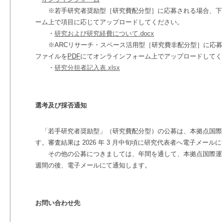
※若手研究者奨励型［研究費配分型］に応募される場合、下
ーム上で項目に応じてアップロードしてください。
・
研究および研究経費について.docx
※ARCリサーチ・スペース活用型［研究費非配分型］に応募
ファイルを
PDF
にてオンラインフォーム上でアップロードしてく
・
研究分担者記入表.xlsx
選考及び採否通知
「若手研究者奨励型」（研究費配分型）の公募は、本拠点国際
す。審査結果は 2026 年 3 月中旬頃に研究代表者へ電子メール
その他の公募につきましては、年間を通して、本拠点国際運営
週間の後、電子メールにて通知します。
お問い合わせ先