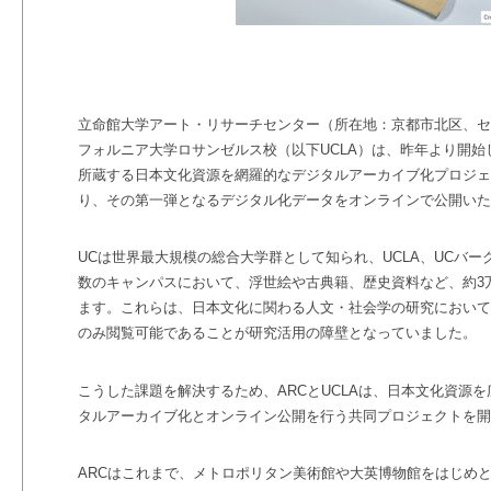
立命館大学アート・リサーチセンター（所在地：京都市北区、セ
フォルニア大学ロサンゼルス校（以下
UCLA
）は、昨年より開始
所蔵する日本文化資源を網羅的なデジタルアーカイブ化プロジェ
り、その第一弾となるデジタル化データをオンラインで公開いた
UC
は世界最大規模の総合大学群として知られ、
UCLA
、
UC
バー
数のキャンパスにおいて
、浮世絵や古典籍、歴史資料など、約3
ます。これらは、日本文化に関わる人文・社会学の研究において
のみ閲覧可能であることが研究活用の障壁となっていました。
こうした課題を解決するため、ARC
と
UCLA
は、日本文化資源を
タルアーカイブ化とオンライン公開を行う共同プロジェクトを開
ARC
はこれまで、メトロポリタン美術館や大英博物館をはじめ