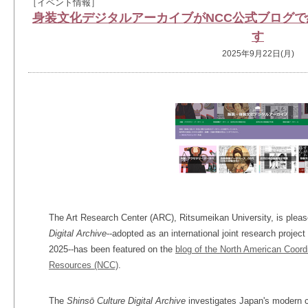
［イベント情報］
身装文化デジタルアーカイブがNCC公式ブログで
す
2025年9月22日(月)
The Art Research Center (ARC), Ritsumeikan University, is pleas
Digital Archive
--adopted as an international joint research proj
2025--has been featured on the
blog of the North American Coord
Resources (NCC)
.
The
Shinsō Culture Digital Archive
investigates Japan's modern c