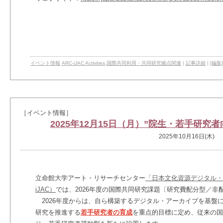
イベント情報
ARC-iJAC Activities
,
国際共同利用・共同研究拠点関連
|
記事詳細
|
[編集]
［イベント情報］
2025年12月15日（月）”院生・若手研究
2025年10月16日(木)
立命館大学アート・リサーチセンター
「日本文化資源デジタル・
iJAC）
では、
2026
年度の国際共同研究課題〔研究費配分型／非
2026年度からは、自ら構築するデジタル・アーカイブを基盤
研究を推進する
若手研究者の育成
を重点的目標に定め、
従来の国