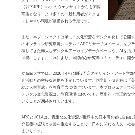
（以下
JPP
）
」のウェブサイトからも閲覧
※
2
可能となり、より多くの一般利用者がアクセ
スしやすい環境が整備される予定です。
また、本プロジェクトは単に「文化資源をデジタル化して公開す
のオンライン研究環境システム「ARC
リサーチスペース」をプ
積してきた膨大なデジタルアーカイブデータベースや、
AI
を活用
可能にします。
これにより、国際的な研究者コミュニティに開か
立命館大学では、2026
年
4
月に開設予定のデザイン・アート学部
/
究活動との密接な連携を予定しています。同学部・研究科は「美
結ぶ人材育成」を教育理念に掲げています。本プロジェクトで公
デジタル文化資源は、教育現場においても、歴史的・地理的な学
いくことが期待されています。
ARC
と
UCLA
は、貴重な文化資源が世界中の日本研究者に自由に
究基盤の拡張と改善を推進することで、
日本に関わる人文・社会
まいります。