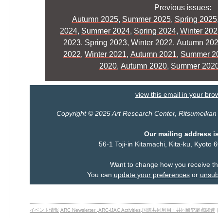
Previous issues:
Autumn 2025
,
Summer 2025
,
Spring 2025
2024
,
Summer 2024
,
Spring 2024
,
Winter 20
2023
,
Spring 2023,
Winter 2022
,
Autumn 20
2022
,
Winter 2021
,
Autumn 2021
,
Summer 2
2020
,
Autumn 2020
,
Summer 202
view this email in your bro
Copyright © 2025 Art Research Center, Ritsumeikan Un
Our mailing address is
56-1 Toji-in Kitamachi, Kita-ku, Kyot
Want to change how you receive t
You can
update your preferences
or
unsubs
イベント情報
ARC Newsletter
,
ARC-iJAC Activities
,
国際共同利用・共同研究拠点関連