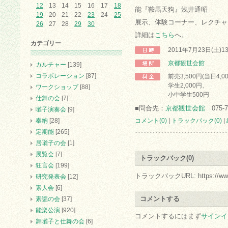
12
13
14
15
16
17
18
能『鞍馬天狗』浅井通昭
19
20
21
22
23
24
25
展示、体験コーナー、レクチャ
26
27
28
29
30
詳細は
こちら
へ。
カテゴリー
2011年7月23日(土)1
京都観世会館
カルチャー
[139]
コラボレーション
[87]
前売3,500円(当日4,0
学生2,000円、
ワークショップ
[88]
小中学生500円
仕舞の会
[7]
■問合先：
京都観世会館
075-7
囃子演奏会
[9]
奉納
[28]
コメント(0)
|
トラックバック(0)
|
定期能
[265]
居囃子の会
[1]
展覧会
[7]
トラックバック(0)
狂言会
[199]
トラックバックURL: https://www.arc.
研究発表会
[12]
素人会
[6]
コメントする
素謡の会
[37]
能楽公演
[920]
コメントするにはまず
サインイ
舞囃子と仕舞の会
[6]