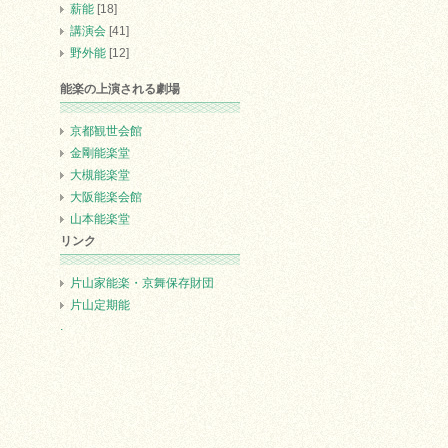
薪能
[18]
講演会
[41]
野外能
[12]
能楽の上演される劇場
京都観世会館
金剛能楽堂
大槻能楽堂
大阪能楽会館
山本能楽堂
リンク
片山家能楽・京舞保存財団
片山定期能
.