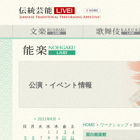
公演・イベント情報
<
2011年6月
>
HOME
>
ワークショップ
> 面
日
月
火
水
木
金
土
1
2
3
4
面白能楽館
5
6
7
8
9
10
11