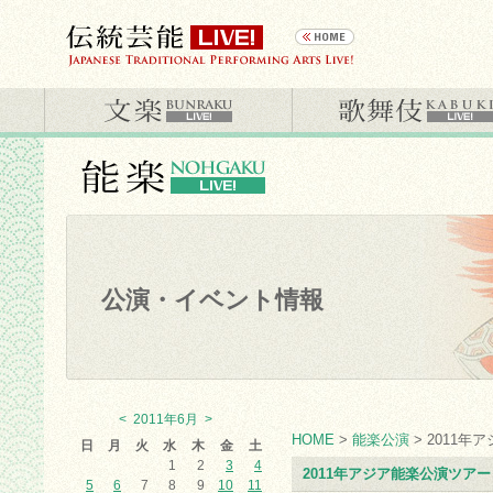
公演・イベント情報
<
2011年6月
>
HOME
>
能楽公演
> 2011
日
月
火
水
木
金
土
1
2
3
4
2011年アジア能楽公演ツアー
5
6
7
8
9
10
11