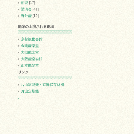
薪能
[17]
講演会
[41]
野外能
[12]
能楽の上演される劇場
京都観世会館
金剛能楽堂
大槻能楽堂
大阪能楽会館
山本能楽堂
リンク
片山家能楽・京舞保存財団
片山定期能
.