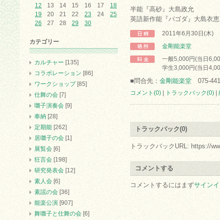
12
13
14
15
16
17
18
半能『高砂』大島政允
19
20
21
22
23
24
25
英語新作能『パゴダ』大島衣恵
26
27
28
29
30
2011年6月30日(木)
カテゴリー
金剛能楽堂
一般5,000円(当日6,0
カルチャー
[135]
学生3,000円(当日4,0
コラボレーション
[86]
■問合先：
金剛能楽堂
075-441
ワークショップ
[85]
コメント(0)
|
トラックバック(0)
|
仕舞の会
[7]
囃子演奏会
[9]
奉納
[28]
定期能
[262]
トラックバック(0)
居囃子の会
[1]
トラックバックURL: https://www.arc.
展覧会
[6]
狂言会
[198]
コメントする
研究発表会
[12]
素人会
[6]
コメントするにはまず
サインイ
素謡の会
[36]
能楽公演
[907]
舞囃子と仕舞の会
[6]