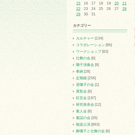
15
16
17
18
19
20
21
22
23
24
25
26
27
28
29
30
31
カテゴリー
カルチャー
[134]
コラボレーション
[86]
ワークショップ
[83]
仕舞の会
[6]
囃子演奏会
[9]
奉納
[28]
定期能
[256]
居囃子の会
[1]
展覧会
[6]
狂言会
[197]
研究発表会
[12]
素人会
[6]
素謡の会
[35]
能楽公演
[893]
舞囃子と仕舞の会
[6]