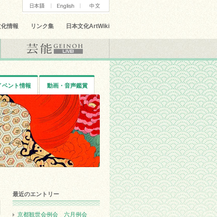
文化情報
リンク集
日本文化ArtWiki
イベント情報
動画・音声鑑賞
最近のエントリー
京都観世会例会 六月例会