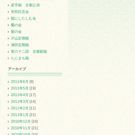
若手能 京都公演
市民狂言会
能にしたしむ会
蘭の会
鸞の会
片山定期能
浦田定期能
第六十二回 京都薪能
たにまち能
アーカイブ
2011年6月
[9]
2011年5月
[19]
2011年4月
[17]
2011年3月
[14]
2011年2月
[11]
2011年1月
[21]
2010年12月
[16]
2010年11月
[21]
2010年10月
[23]