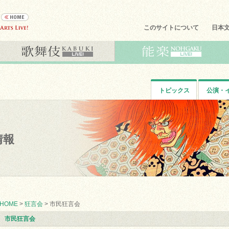
このサイトについて
日本
トピックス
公演・
情報
HOME
>
狂言会
> 市民狂言会
市民狂言会