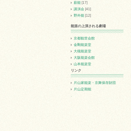
薪能
[17]
講演会
[41]
野外能
[12]
能楽の上演される劇場
京都観世会館
金剛能楽堂
大槻能楽堂
大阪能楽会館
山本能楽堂
リンク
片山家能楽・京舞保存財団
片山定期能
.