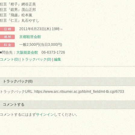
狂言『柑子』網谷正美
狂言『鏡男』茂山正邦
狂言『飛越』松本薫
狂言『仁王』丸石やすし
2011年6月23日(木) 19時～
京都観世会館
一般2,500円(当日3,000円)
■問合先：
大阪能楽会館
06-6373-1726
コメント(0)
|
トラックバック(0)
|
編集
トラックバック(0)
トラックバックURL: https://www.arc.ritsumei.ac.jp/lib/mt_field/mt-tb.cgi/6703
コメントする
コメントするにはまず
サインイン
してください。