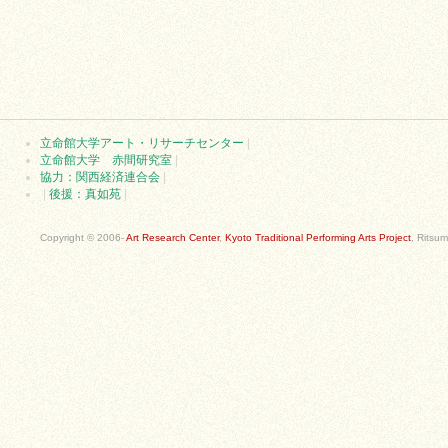
立命館大学アート・リサーチセンター
|
立命館大学 赤間研究室
|
協力：関西経済連合会
|
|
後援：真如苑
|
Copyright © 2006-
Art Research Center
,
Kyoto Traditional Performing Arts Project
, Ritsum