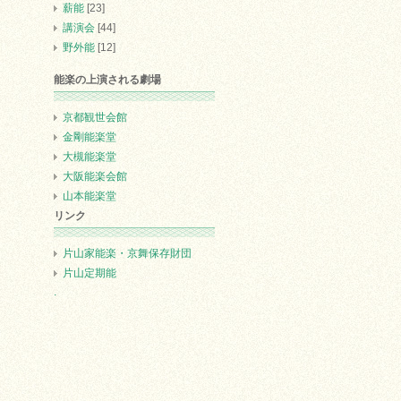
薪能
[23]
講演会
[44]
野外能
[12]
能楽の上演される劇場
京都観世会館
金剛能楽堂
大槻能楽堂
大阪能楽会館
山本能楽堂
リンク
片山家能楽・京舞保存財団
片山定期能
.