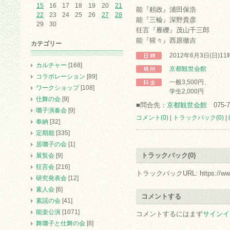
15
16
17
18
19
20
21
能『頼政』浦田保浩
22
23
24
25
26
27
28
能『三輪』深野貴彦
29
30
狂言『雁礫』茂山千三郎
能『猩々』西原徹吉
カテゴリー
2012年6月3日(日)1
カルチャー
[168]
京都観世会館
コラボレーション
[89]
一般3,500円、
ワークショップ
[108]
学生2,000円
仕舞の会
[9]
■問合先：
京都観世会館
075-7
囃子演奏会
[9]
コメント(0)
|
トラックバック(0)
|
奉納
[32]
定期能
[335]
居囃子の会
[1]
トラックバック(0)
展覧会
[9]
狂言会
[216]
トラックバックURL: https://www.arc.
研究発表会
[12]
素人会
[6]
コメントする
素謡の会
[41]
能楽公演
[1071]
コメントするにはまず
サインイ
舞囃子と仕舞の会
[8]