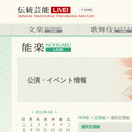
公演・イベント情報
<
2012年4月
>
HOME
>
定期能
> 浦田定期能
日
月
火
水
木
金
土
1
2
3
4
5
6
7
浦田定期能
8
9
10
11
12
13
14