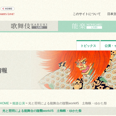
このサイトについて
日本
トピックス
公演・
情報
HOME
>
能楽公演
> 光と照明による能舞台の陰翳work#5 土蜘蛛・ゆかた祭
光と照明による能舞台の陰翳work#5 土蜘蛛・ゆかた祭