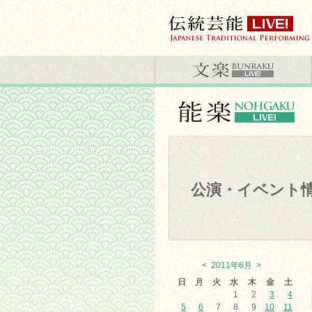
公演・イベント
<
2011年6月
>
日
月
火
水
木
金
土
1
2
3
4
5
6
7
8
9
10
11