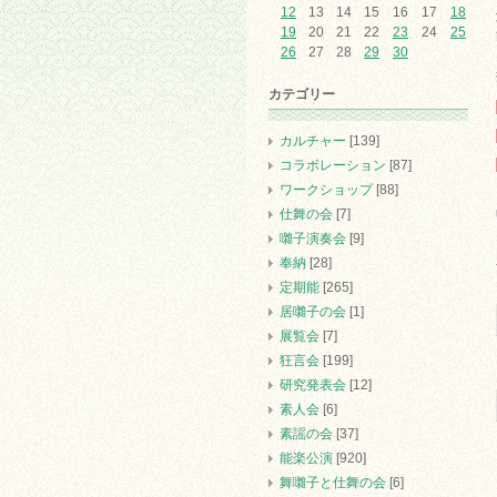
12
13
14
15
16
17
18
19
20
21
22
23
24
25
26
27
28
29
30
カテゴリー
カルチャー
[139]
コラボレーション
[87]
ワークショップ
[88]
仕舞の会
[7]
囃子演奏会
[9]
奉納
[28]
定期能
[265]
居囃子の会
[1]
展覧会
[7]
狂言会
[199]
研究発表会
[12]
素人会
[6]
素謡の会
[37]
能楽公演
[920]
舞囃子と仕舞の会
[6]