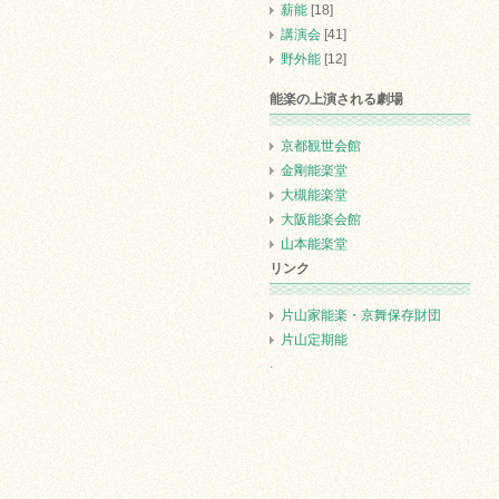
薪能
[18]
講演会
[41]
野外能
[12]
能楽の上演される劇場
京都観世会館
金剛能楽堂
大槻能楽堂
大阪能楽会館
山本能楽堂
リンク
片山家能楽・京舞保存財団
片山定期能
.