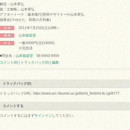
解説：山本章弘
能『土蜘蛛』山本章弘
アフタートーク：藤本隆行(照明デザイナー)×山本章弘
抽選会(※ゆかた、和装の方対象)
2011年7月23日(土)19時～
山本能楽堂
一般3000円(当日4000)
※完売済
■問合先：
山本能楽堂
06-6943-9454
コメント(0)
|
トラックバック(0)
|
編集
トラックバック(0)
トラックバックURL: https://www.arc.ritsumei.ac.jp/lib/mt_field/mt-tb.cgi/6777
コメントする
コメントするにはまず
サインイン
してください。