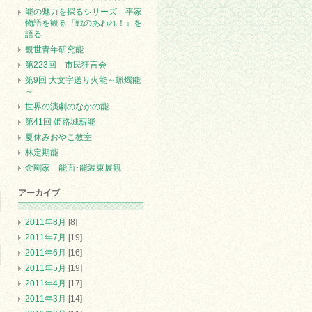
能の魅力を探るシリーズ 平家
物語を観る『戦のあわれ！』を
語る
観世青年研究能
第223回 市民狂言会
第9回 大文字送り火能～蝋燭能
～
世界の演劇のなかの能
第41回 姫路城薪能
夏休みおやこ教室
林定期能
金剛家 能面･能装束展観
アーカイブ
2011年8月
[8]
2011年7月
[19]
2011年6月
[16]
2011年5月
[19]
2011年4月
[17]
2011年3月
[14]