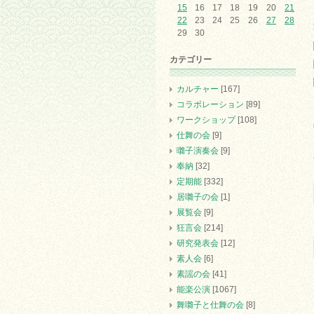
15
16
17
18
19
20
21
22
23
24
25
26
27
28
29
30
カテゴリー
カルチャー
[167]
コラボレーション
[89]
ワークショップ
[108]
仕舞の会
[9]
囃子演奏会
[9]
奉納
[32]
定期能
[332]
居囃子の会
[1]
展覧会
[9]
狂言会
[214]
研究発表会
[12]
素人会
[6]
素謡の会
[41]
能楽公演
[1067]
舞囃子と仕舞の会
[8]