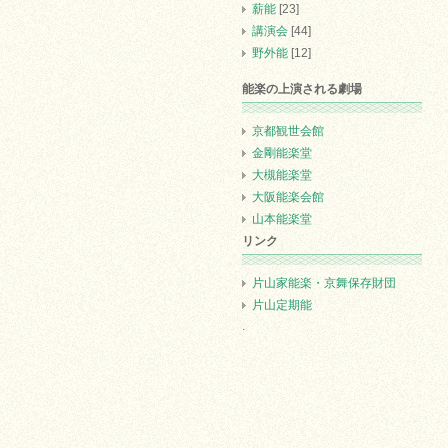
薪能
[23]
講演会
[44]
野外能
[12]
能楽の上演される劇場
京都観世会館
金剛能楽堂
大槻能楽堂
大阪能楽会館
山本能楽堂
リンク
片山家能楽・京舞保存財団
片山定期能
.