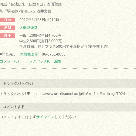
お話『仏法伝来・仏教とは』奥田聖應
能『弱法師 -古演出- 』浅井文義
2012年6月23日(土)14時～
大槻能楽堂
一般4,200円(当日4,700円)、
学生2,600円(当日3,000円)
全席自由、但しプラス500円で座席指定可(要事前予約)
■問合先：
大槻能楽堂
06-6761-8055
コメント(0)
|
トラックバック(0)
|
編集
トラックバック(0)
トラックバックURL: https://www.arc.ritsumei.ac.jp/lib/mt_field/mt-tb.cgi/7024
コメントする
コメントするにはまず
サインイン
してください。