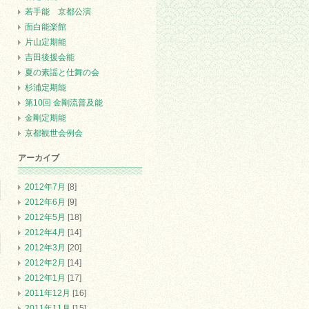
若手能 京都公演
面白能楽館
片山定期能
吉田後援会能
夏の素謡と仕舞の会
杉浦定期能
第10回 金剛流普及能
金剛定期能
京都観世会例会
アーカイブ
2012年7月
[8]
2012年6月
[9]
2012年5月
[18]
2012年4月
[14]
2012年3月
[20]
2012年2月
[14]
2012年1月
[17]
2011年12月
[16]
2011年11月
[15]