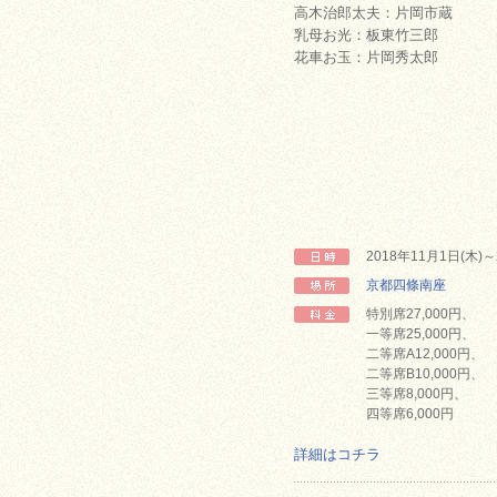
高木治郎太夫：片岡市蔵
乳母お光：板東竹三郎
花車お玉：片岡秀太郎
2018年11月1日(木
京都四條南座
特別席27,000円、
一等席25,000円、
二等席A12,000円、
二等席B10,000円、
三等席8,000円、
四等席6,000円
詳細はコチラ