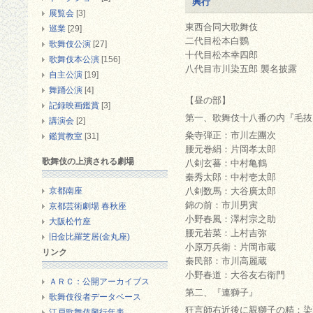
興行
展覧会
[3]
東西合同大歌舞伎
巡業
[29]
二代目松本白鸚
歌舞伎公演
[27]
十代目松本幸四郎
歌舞伎本公演
[156]
八代目市川染五郎 襲名
自主公演
[19]
舞踊公演
[4]
【昼の部】
記録映画鑑賞
[3]
第一、歌舞伎十八番の内『毛抜
講演会
[2]
粂寺弾正：市川左團次
鑑賞教室
[31]
腰元巻絹：片岡孝太郎
歌舞伎の上演される劇場
八剣玄蕃：中村亀鶴
秦秀太郎：中村壱太郎
京都南座
八剣数馬：大谷廣太郎
錦の前：市川男寅
京都芸術劇場 春秋座
小野春風：澤村宗之助
大阪松竹座
腰元若菜：上村吉弥
旧金比羅芝居(金丸座)
小原万兵衛：片岡市蔵
リンク
秦民部：市川高麗蔵
小野春道：大谷友右衛門
ＡＲＣ：公開アーカイブス
第二、『連獅子』
歌舞伎役者データベース
狂言師右近後に親獅子の精：染
江戸歌舞伎興行年表