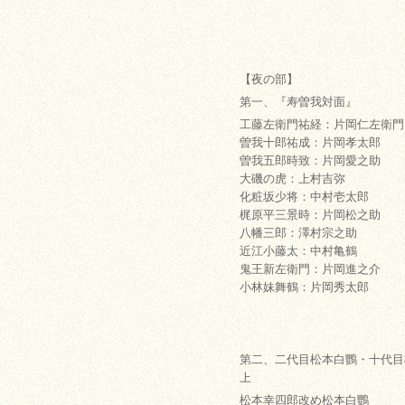
【夜の部】
第一、『寿曽我対面』
工藤左衛門祐経：片岡仁左衛門
曽我十郎祐成：片岡孝太郎
曽我五郎時致：片岡愛之助
大磯の虎：上村吉弥
化粧坂少将：中村壱太郎
梶原平三景時：片岡松之助
八幡三郎：澤村宗之助
近江小藤太：中村亀鶴
鬼王新左衛門：片岡進之介
小林妹舞鶴：片岡秀太郎
第二、二代目松本白鸚・十代目
上
松本幸四郎改め松本白鸚