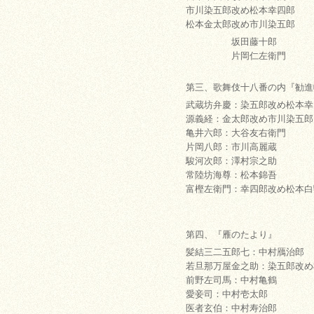
市川染五郎改め松本幸四郎
松本金太郎改め市川染五郎
坂田藤十郎
片岡仁左衛門
第三、歌舞伎十八番の内『勧進
武蔵坊弁慶：染五郎改め松本幸
源義経：金太郎改め市川染五郎
亀井六郎：大谷友右衛門
片岡八郎：市川高麗蔵
駿河次郎：澤村宗之助
常陸坊海尊：松本錦吾
富樫左衛門：幸四郎改め松本白
第四、『雁のたより』
髪結三二五郎七：中村鴈治郎
若旦那万屋金之助：染五郎改め
前野左司馬：中村亀鶴
愛妾司：中村壱太郎
医者玄伯：中村寿治郎