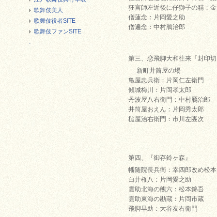
狂言師左近後に仔獅子の精：金
歌舞伎美人
僧蓮念：片岡愛之助
歌舞伎役者SITE
僧遍念：中村鴈治郎
歌舞伎ファンSITE
.
第三、恋飛脚大和往来『封印切
新町井筒屋の場
亀屋忠兵衛：片岡仁左衛門
傾城梅川：片岡孝太郎
丹波屋八右衛門：中村鴈治郎
井筒屋おえん：片岡秀太郎
槌屋治右衛門：市川左團次
第四、『御存鈴ヶ森』
幡随院長兵衛：幸四郎改め松本
白井権八：片岡愛之助
雲助北海の熊六：松本錦吾
雲助東海の勘蔵：片岡市蔵
飛脚早助：大谷友右衛門