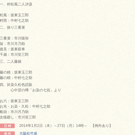
一、村松風二人汐汲
松風：坂東玉三郎
村雨：中村七之助
二、操り三番叟
三番叟：市川猿弥
翁：市川月乃助
後見：坂東薪車
千歳：市川笑三郎
三、二人藤娘
藤の精：坂東玉三郎
藤の精：中村七之助
四、於染久松色読販
心中翌の噂「お染の七役」より
お六：坂東玉三郎
お光・お染・久松：中村七之助
船頭：市川月乃助
女猿廻し：市川笑三郎
2014年1月2日（木）～27日（月）14時～ 【例外あり】
大阪松竹座