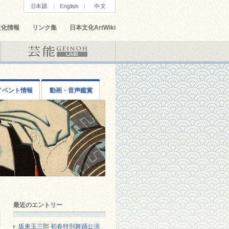
文化情報
リンク集
日本文化ArtWiki
イベント情報
動画・音声鑑賞
最近のエントリー
坂東玉三郎 初春特別舞踊公演