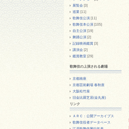
展覧会
[3]
巡業
[11]
歌舞伎公演
[11]
歌舞伎本公演
[105]
自主公演
[19]
舞踊公演
[2]
記録映画鑑賞
[3]
講演会
[2]
鑑賞教室
[29]
歌舞伎の上演される劇場
京都南座
京都芸術劇場 春秋座
大阪松竹座
旧金比羅芝居(金丸座)
リンク
ＡＲＣ：公開アーカイブス
歌舞伎役者データベース
江戸歌舞伎興行年表