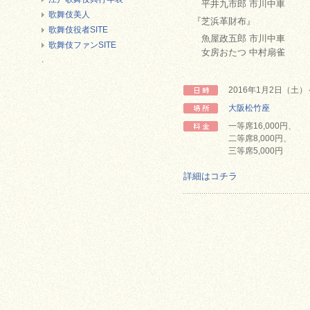
平井九市郎 市川中車
歌舞伎美人
『芝浜革財布』
歌舞伎役者SITE
魚屋政五郎 市川中車
歌舞伎ファンSITE
女房おたつ 中村扇雀
.
2016年1月2日（土
大阪松竹座
一等席16,000円、
二等席8,000円、
三等席5,000円
詳細はコチラ