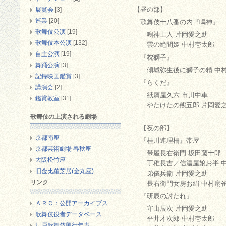
【昼の部】
展覧会
[3]
巡業
[20]
歌舞伎十八番の内『鳴神』
歌舞伎公演
[19]
鳴神上人 片岡愛之助
歌舞伎本公演
[132]
雲の絶間姫 中村壱太郎
自主公演
[19]
『枕獅子』
舞踊公演
[3]
傾城弥生後に獅子の精 中
記録映画鑑賞
[3]
『らくだ』
講演会
[2]
紙屑屋久六 市川中車
鑑賞教室
[31]
やたけたの熊五郎 片岡愛
歌舞伎の上演される劇場
【夜の部】
京都南座
『桂川連理柵』帯屋
京都芸術劇場 春秋座
帯屋長右衛門 坂田藤十郎
大阪松竹座
丁稚長吉／信濃屋娘お半 中
旧金比羅芝居(金丸座)
弟儀兵衛 片岡愛之助
リンク
長右衛門女房お絹 中村扇
『研辰の討たれ』
ＡＲＣ：公開アーカイブス
守山辰次 片岡愛之助
歌舞伎役者データベース
平井才次郎 中村壱太郎
江戸歌舞伎興行年表