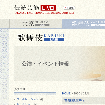
公演・イベント情報
カテゴリー
HOME
> 2010年12月
コラボレーション
[4]
吉例顔見世興行
トークショー
[2]