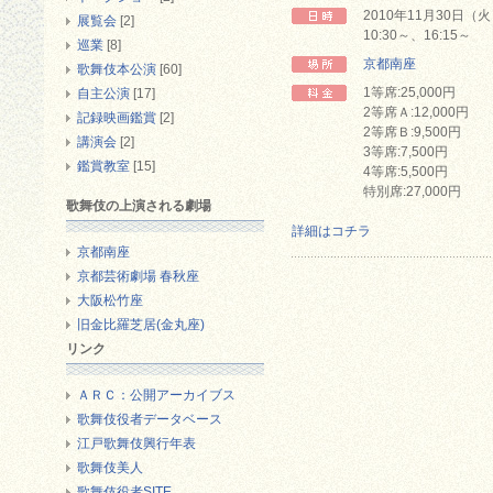
2010年11月30日（
展覧会
[2]
10:30～、16:15～
巡業
[8]
京都南座
歌舞伎本公演
[60]
1等席:25,000円
自主公演
[17]
2等席Ａ:12,000円
記録映画鑑賞
[2]
2等席Ｂ:9,500円
講演会
[2]
3等席:7,500円
鑑賞教室
[15]
4等席:5,500円
特別席:27,000円
歌舞伎の上演される劇場
詳細はコチラ
京都南座
京都芸術劇場 春秋座
大阪松竹座
旧金比羅芝居(金丸座)
リンク
ＡＲＣ：公開アーカイブス
歌舞伎役者データベース
江戸歌舞伎興行年表
歌舞伎美人
歌舞伎役者SITE