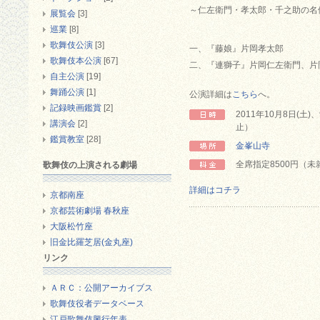
～仁左衛門・孝太郎・千之助の名
展覧会
[3]
巡業
[8]
歌舞伎公演
[3]
一、『藤娘』片岡孝太郎
歌舞伎本公演
[67]
二、『連獅子』片岡仁左衛門、片
自主公演
[19]
舞踊公演
[1]
公演詳細は
こちら
へ。
記録映画鑑賞
[2]
2011年10月8日(土
講演会
[2]
止）
鑑賞教室
[28]
金峯山寺
全席指定8500円（
歌舞伎の上演される劇場
詳細はコチラ
京都南座
京都芸術劇場 春秋座
大阪松竹座
旧金比羅芝居(金丸座)
リンク
ＡＲＣ：公開アーカイブス
歌舞伎役者データベース
江戸歌舞伎興行年表