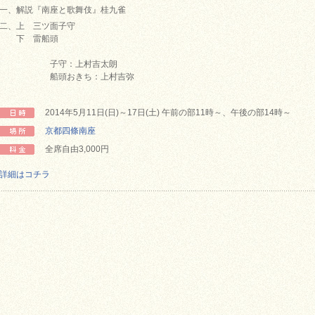
一、解説『南座と歌舞伎』桂九雀
二、上 三ツ面子守
下 雷船頭
子守：上村吉太朗
船頭おきち：上村吉弥
2014年5月11日(日)～17日(土) 午前の部11時～、午後の部14時～
京都四條南座
全席自由3,000円
詳細はコチラ