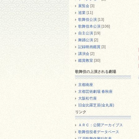
展覧会
[3]
巡業
[11]
歌舞伎公演
[13]
歌舞伎本公演
[106]
自主公演
[19]
舞踊公演
[2]
記録映画鑑賞
[3]
講演会
[2]
鑑賞教室
[30]
歌舞伎の上演される劇場
京都南座
京都芸術劇場 春秋座
大阪松竹座
旧金比羅芝居(金丸座)
リンク
ＡＲＣ：公開アーカイブス
歌舞伎役者データベース
江戸歌舞伎興行年表