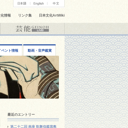
文化情報
リンク集
日本文化ArtWiki
イベント情報
動画・音声鑑賞
最近のエントリー
第二十二回 南座 歌舞伎鑑賞教