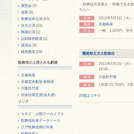
・歌舞伎衣裳展示 ・映像で見る歌
展覧会
[3]
ちら
へ
巡業
[8]
2011年5月3日（火）～
歌舞伎本公演
[63]
京都南座
自主公演
[18]
一般 1,500円、学
舞踊公演
[1]
記録映画鑑賞
[2]
講演会
[2]
鑑賞教室
[28]
團菊祭五月大歌舞伎
歌舞伎の上演される劇場
2011年5月2日（月
16:00～
京都南座
大阪
松竹座
京都芸術劇場 春秋座
1等席:15,750円、2等
大阪松竹座
旧金比羅芝居(金丸座)
詳細はコチラ
リンク
ＡＲＣ：公開アーカイブス
歌舞伎役者データベース
江戸歌舞伎興行年表
歌舞伎美人