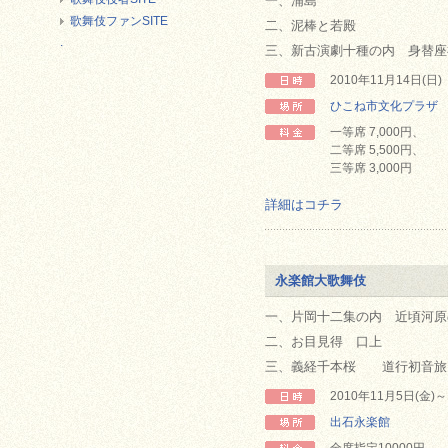
一、浦島
歌舞伎ファンSITE
二、泥棒と若殿
.
三、新古演劇十種の内 身替座
2010年11月14日(日
ひこね市文化プラザ
一等席 7,000円、
二等席 5,500円、
三等席 3,000円
詳細はコチラ
永楽館大歌舞伎
一、片岡十二集の内 近頃河原
二、お目見得 口上
三、義経千本桜 道行初音旅
2010年11月5日(金
出石永楽館