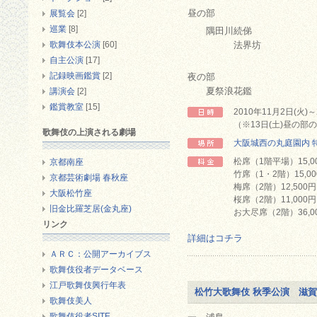
昼の部
展覧会
[2]
巡業
[8]
隅田川続俤
歌舞伎本公演
[60]
法界坊
自主公演
[17]
記録映画鑑賞
[2]
夜の部
夏祭浪花鑑
講演会
[2]
鑑賞教室
[15]
2010年11月2日(火
（※13日(土)昼の部
歌舞伎の上演される劇場
大阪城西の丸庭園内 
松席（1階平場）15,0
京都南座
竹席（1・2階）15,0
京都芸術劇場 春秋座
梅席（2階）12,500
大阪松竹座
桜席（2階）11,000
旧金比羅芝居(金丸座)
お大尽席（2階）36,0
リンク
詳細はコチラ
ＡＲＣ：公開アーカイブス
歌舞伎役者データベース
江戸歌舞伎興行年表
松竹大歌舞伎 秋季公演 滋
歌舞伎美人
歌舞伎役者SITE