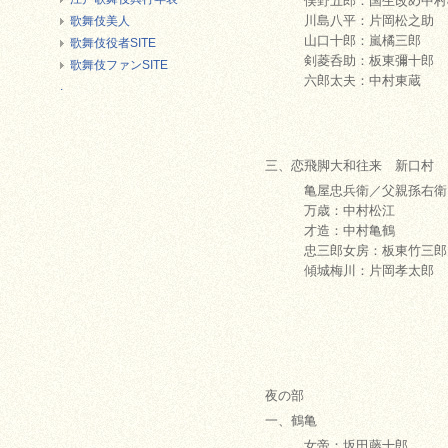
俣野五郎：国生改め中村
川島八平：片岡松之助
歌舞伎美人
山口十郎：嵐橘三郎
歌舞伎役者SITE
剣菱呑助：板東彌十郎
歌舞伎ファンSITE
六郎太夫：中村
.
三、恋飛脚大和往来 新口村
亀屋忠兵衛／父親孫右衛門
万歳：中村松江
才造：中村亀鶴
忠三郎女房：板東竹三郎
傾城梅川：片岡孝太郎
夜の部
一、鶴亀
女帝：坂田藤十郎