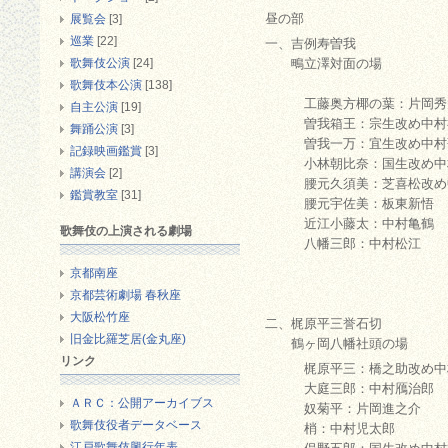
昼の部
展覧会
[3]
巡業
[22]
一、吉例寿曽我
歌舞伎公演
[24]
鴫立澤対面の場
歌舞伎本公演
[138]
工藤奥方椰の葉：片岡秀
自主公演
[19]
曽我箱王：宗生改め中村
舞踊公演
[3]
曽我一万：宜生改め中村
記録映画鑑賞
[3]
小林朝比奈：国生改め中
講演会
[2]
腰元久須美：芝喜松改め
鑑賞教室
[31]
腰元宇佐美：板東新悟
近江小藤太：中村亀鶴
歌舞伎の上演される劇場
八幡三郎：中村松江
京都南座
京都芸術劇場 春秋座
大阪松竹座
二、梶原平三誉石切
旧金比羅芝居(金丸座)
鶴ヶ岡八幡社頭の場
リンク
梶原平三：橋之助改め中
大庭三郎：中村鴈治郎
ＡＲＣ：公開アーカイブス
奴菊平：片岡進之介
歌舞伎役者データベース
梢：中村児太郎
江戸歌舞伎興行年表