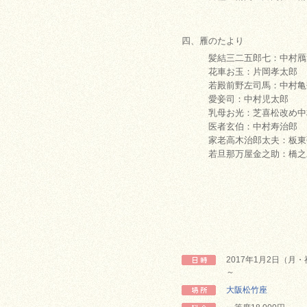
四、雁のたより
髪結三二五郎七：中村鴈
花車お玉：片岡孝太郎
若殿前野左司馬：中村亀
愛妾司：中村児太郎
乳母お光：芝喜松改め中
医者玄伯：中村寿治郎
家老高木治郎太夫：板東
若旦那万屋金之助：橋之助
2017年1月2日（月
～
大阪松竹座