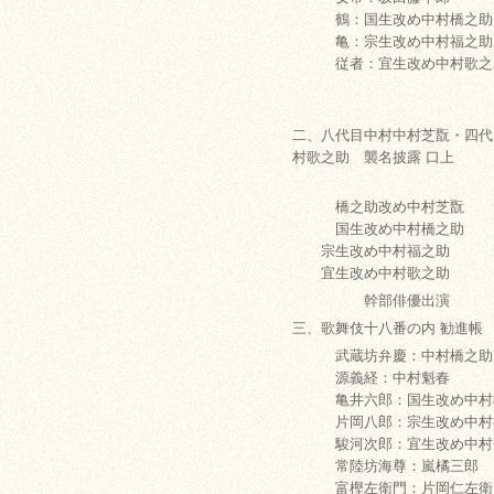
鶴：国生改め中村橋之助
亀：宗生改め中村福之助
従者：宜生改め中村歌之
二、八代目中村中村芝翫・四代
村歌之助 襲名披露 口上
橋之助改め中村芝翫
国生改め中村橋之助
宗生改め中村福之助
宜生改め中村歌之助
幹部俳優出演
三、歌舞伎十八番の内 勧進帳
武蔵坊弁慶：中村橋之助
源義経：中村魁春
亀井六郎：国生改め中村
片岡八郎：宗生改め中村
駿河次郎：宜生改め中村
常陸坊海尊：嵐橘三郎
富樫左衛門：片岡仁左衛