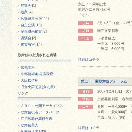
創立７５周年記念
展覧会
[1]
前進座二月特別公演
巡業
[4]
「さぶ」
歌舞伎本公演
[44]
2月１6日（金）～25
自主公演
[10]
国立文楽劇場
記録映画鑑賞
[2]
講演会
[2]
（消費税込）
一等席 8.000円
鑑賞教室
[14]
二等席 6.000円
歌舞伎の上演される劇場
詳細はコチラ
京都南座
京都芸術劇場 春秋座
大阪松竹座
第二十一回歌舞伎フォーラム
旧金比羅芝居(金丸座)
2007年2月13日（火
リンク
京都芸術劇場 春秋座
ＡＲＣ：公開アーカイブス
Ｓ席 一般4,500円 
Ａ席 一般4,000円 
歌舞伎役者データベース
※当日各500円up
江戸歌舞伎興行年表
歌舞伎美人
詳細はコチラ
歌舞伎役者SITE