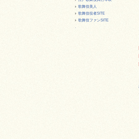
歌舞伎美人
歌舞伎役者SITE
歌舞伎ファンSITE
.