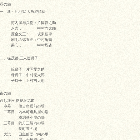
昼の部
一、新・油地獄 大坂純情伝
河内屋与兵衛：片岡愛之助
お吉： 中村壱太郎
雁金文三： 坂東薪車
刷毛の弥五郎：中村亀鶴
果心： 中村翫雀
二、楳茂都 三人連獅子
親獅子：片岡愛之助
母獅子：中村壱太郎
子獅子：上村吉太朗
夜の部
通し狂言 夏祭浪花鑑
序幕 住吉鳥居前の場
二幕目 内本町道具屋の場
横堀番小屋の場
三幕目 釣舟三婦内の場
長町裏の場
大詰 田島町団七内の場