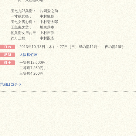
同 大屋根の場
団七九郎兵衛： 片岡愛之助
一寸徳兵衛： 中村亀鶴
団七女房お梶： 中村壱太郎
玉島磯之丞： 坂東薪車
徳兵衛女房お辰：上村吉弥
釣舟三婦： 中村翫雀
2013年10月3日（木）～27日（日）昼の部11時～、夜の部16時～
大阪松竹座
一等席12,600円、
二等席7,350円、
三等席4,200円
詳細はコチラ