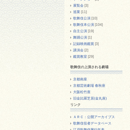
展覧会
[3]
巡業
[11]
歌舞伎公演
[10]
歌舞伎本公演
[104]
自主公演
[19]
舞踊公演
[1]
記録映画鑑賞
[3]
講演会
[2]
鑑賞教室
[29]
歌舞伎の上演される劇場
京都南座
京都芸術劇場 春秋座
大阪松竹座
旧金比羅芝居(金丸座)
リンク
ＡＲＣ：公開アーカイブス
歌舞伎役者データベース
江戸歌舞伎興行年表