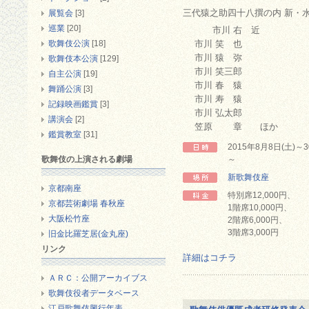
三代猿之助四十八撰の内 新・
展覧会
[3]
巡業
[20]
市川 右 近
歌舞伎公演
[18]
市川 笑 也
市川 猿 弥
歌舞伎本公演
[129]
市川 笑三郎
自主公演
[19]
市川 春 猿
舞踊公演
[3]
市川 寿 猿
記録映画鑑賞
[3]
市川 弘太郎
講演会
[2]
笠原 章 ほか
鑑賞教室
[31]
2015年8月8日(土)
歌舞伎の上演される劇場
～
新歌舞伎座
京都南座
特別席12,000円、
京都芸術劇場 春秋座
1階席10,000円、
大阪松竹座
2階席6,000円、
3階席3,000円
旧金比羅芝居(金丸座)
リンク
詳細はコチラ
ＡＲＣ：公開アーカイブス
歌舞伎役者データベース
江戸歌舞伎興行年表