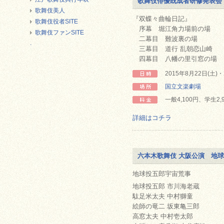
歌舞伎俳優既成者研修発表会
歌舞伎美人
『双蝶々曲輪日記』
歌舞伎役者SITE
序幕 堀江角力場前の場
歌舞伎ファンSITE
二幕目 難波裏の場
.
三幕目 道行 乱朝恋山
四幕目 八幡の里引窓の場
2015年8月22日(土
国立文楽劇場
一般4,100円、学生2,
詳細はコチラ
六本木歌舞伎 大阪公演 地
地球投五郎宇宙荒事
地球投五郎 市川海老蔵
駄足米太夫 中村獅童
絵師の竜二 坂東亀三郎
高窓太夫 中村壱太郎