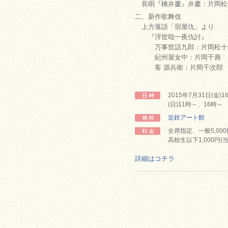
長唄『橋弁慶』弁慶：片岡松
二、新作歌舞伎
上方落語「宿屋仇」より
『浮世咄一夜仇討』
万事世話九郎：片岡松十
紀州屋女中：片岡千壽
客 源兵衛：片岡千次郎
2015年7月31日(金)
(日)11時～、16時～
近鉄アート館
全席指定、一般5,000円
高校生以下1,000円(
詳細はコチラ