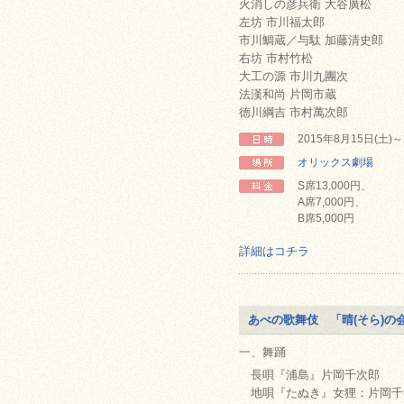
火消しの彦兵衛 大谷廣松
左坊 市川福太郎
市川鯛蔵／与駄 加藤清史郎
右坊 市村竹松
大工の源 市川九團次
法漢和尚 片岡市蔵
徳川綱吉 市村萬次郎
2015年8月15日(土)～
オリックス劇場
S席13,000円、
A席7,000円、
B席5,000円
詳細はコチラ
あべの歌舞伎 「晴(そら)の
一、舞踊
長唄『浦島』片岡千次郎
地唄『たぬき』女狸：片岡千