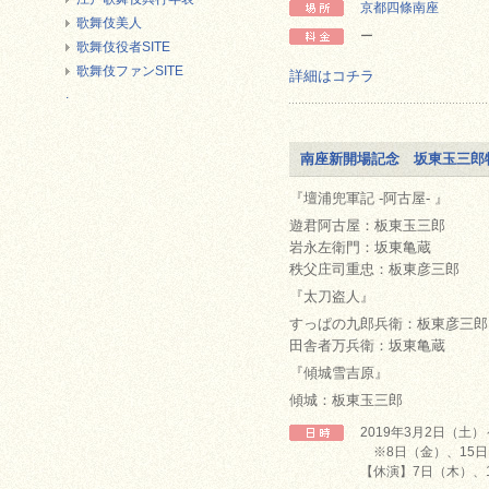
京都四條南座
歌舞伎美人
ー
歌舞伎役者SITE
歌舞伎ファンSITE
詳細はコチラ
.
南座新開場記念 坂東玉三郎
『壇浦兜軍記 -阿古屋- 』
遊君阿古屋：板東玉三郎
岩永左衛門：坂東亀蔵
秩父庄司重忠：板東彦三郎
『太刀盗人』
すっぱの九郎兵衛：板東彦三郎
田舎者万兵衛：坂東亀蔵
『傾城雪吉原』
傾城：板東玉三郎
2019年3月2日（土
※8日（金）、15日
【休演】7日（木）、