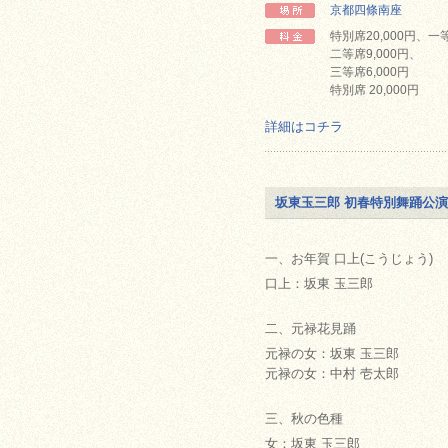
京都四條南座
特別席20,000円、一等
二等席9,000円、
三等席6,000円
特別席 20,000円
詳細はコチラ
坂東玉三郎 初春特別舞踊公演
一、お年賀 口上(こうじょう)
口上：坂東 玉三郎
二、元禄花見踊
元禄の女：坂東 玉三郎
元禄の女：中村 壱太郎
三、秋の色種
女：坂東 玉三郎