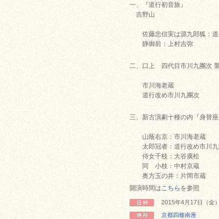
一、『道行初音旅』
吉野山
佐藤忠信実は源九郎狐：道
静御前：上村吉弥
二、口上 四代目市川九團次 
市川海老蔵
道行改め市川九團次
三、新古演劇十種の内『身替座
山蔭右京：市川海老蔵
太郎冠者：道行改め市川九
侍女千枝：大谷廣松
同 小枝：中村京蔵
奥方玉の井：片岡市蔵
開演時間は
こちら
を参照
2015年4月17日（
京都四條南座