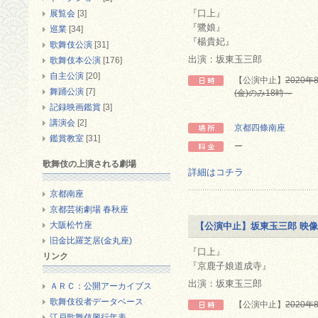
『口上』
展覧会
[3]
『鷺娘』
巡業
[34]
『楊貴妃』
歌舞伎公演
[31]
出演：坂東玉三郎
歌舞伎本公演
[176]
自主公演
[20]
【公演中止】
2020年
舞踊公演
[7]
(金)のみ18時～
記録映画鑑賞
[3]
講演会
[2]
京都四條南座
鑑賞教室
[31]
ー
歌舞伎の上演される劇場
詳細はコチラ
京都南座
京都芸術劇場 春秋座
大阪松竹座
【公演中止】坂東玉三郎 映像
旧金比羅芝居(金丸座)
『口上』
リンク
『京鹿子娘道成寺』
出演：坂東玉三郎
ＡＲＣ：公開アーカイブス
歌舞伎役者データベース
【公演中止】
2020年
江戸歌舞伎興行年表