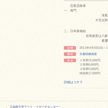
忍夜恋曲者
一、将門
滝夜叉姫 坂
大宅太郎光圀 
二、日本振袖始
岩長姫実は八岐大蛇
素盞鳴尊 中
2011年4月3日(日)
京都四條南座
１等席15,000円、
２等席8,000円、
３等席5,000円、
特別席17,000円
詳細はコチラ
立命館大学アート・リサーチセンター
|