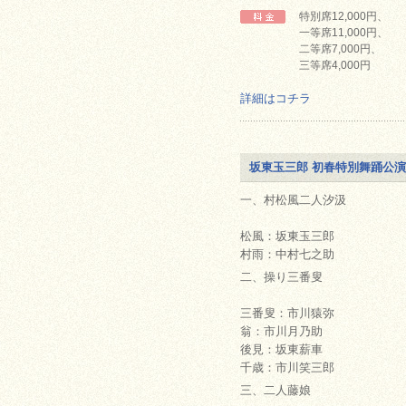
特別席12,000円、
一等席11,000円、
二等席7,000円、
三等席4,000円
詳細はコチラ
坂東玉三郎 初春特別舞踊公演
一、村松風二人汐汲
松風：坂東玉三郎
村雨：中村七之助
二、操り三番叟
三番叟：市川猿弥
翁：市川月乃助
後見：坂東薪車
千歳：市川笑三郎
三、二人藤娘