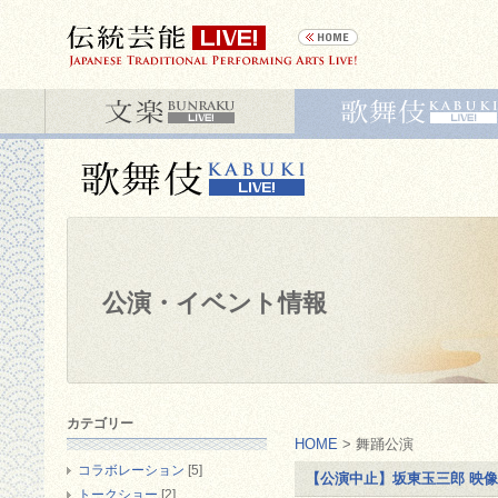
公演・イベント情報
カテゴリー
HOME
> 舞踊公演
コラボレーション
[5]
【公演中止】坂東玉三郎 映像
トークショー
[2]