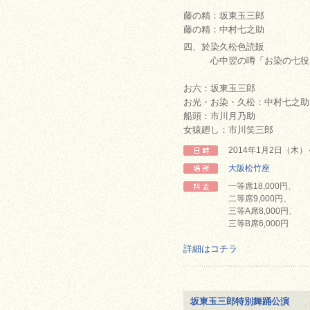
藤の精：坂東玉三郎
藤の精：中村七之助
四、於染久松色読販
心中翌の噂「お染の七役
お六：坂東玉三郎
お光・お染・久松：中村七之助
船頭：市川月乃助
女猿廻し：市川笑三郎
2014年1月2日（木
大阪松竹座
一等席18,000円、
二等席9,000円、
三等A席8,000円、
三等B席6,000円
詳細はコチラ
坂東玉三郎特別舞踊公演