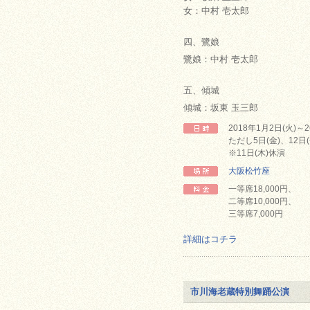
女：中村 壱太郎
四、鷺娘
鷺娘：中村 壱太郎
五、傾城
傾城：坂東 玉三郎
2018年1月2日(火)～
ただし5日(金)、12日(
※11日(木)休演
大阪松竹座
一等席18,000円、
二等席10,000円、
三等席7,000円
詳細はコチラ
市川海老蔵特別舞踊公演