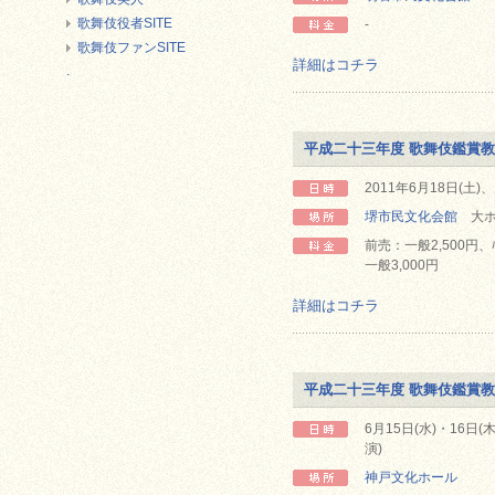
歌舞伎役者SITE
-
歌舞伎ファンSITE
詳細はコチラ
.
平成二十三年度 歌舞伎鑑賞
2011年6月18日(土)、
堺市民文化会館
大ホ
前売：一般2,500円、ﾊ
一般3,000円
詳細はコチラ
平成二十三年度 歌舞伎鑑賞
6月15日(水)・16日(木
演)
神戸文化ホール