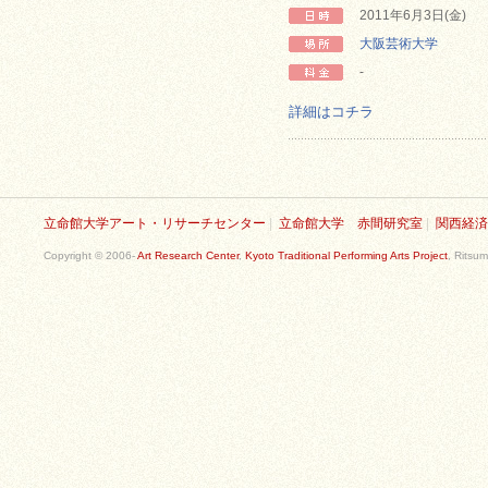
2011年6月3日(金)
大阪芸術大学
-
詳細はコチラ
立命館大学アート・リサーチセンター
|
立命館大学 赤間研究室
|
関西経済
Copyright © 2006-
Art Research Center
,
Kyoto Traditional Performing Arts Project
, Ritsum