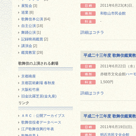
2011年6月23(木)日、
展覧会
[3]
巡業
[8]
和歌山市民会館
歌舞伎本公演
[64]
-
自主公演
[18]
詳細はコチラ
舞踊公演
[1]
記録映画鑑賞
[2]
講演会
[2]
鑑賞教室
[28]
平成二十三年度 歌舞伎鑑賞
歌舞伎の上演される劇場
2011年6月22日（水）
赤穂市文化会館
ハー
京都南座
1,500円
京都芸術劇場 春秋座
大阪松竹座
詳細はコチラ
旧金比羅芝居(金丸座)
リンク
ＡＲＣ：公開アーカイブス
平成二十三年度 歌舞伎鑑賞
歌舞伎役者データベース
2011年6月19日(日)、
江戸歌舞伎興行年表
明石市民文化会館
歌舞伎美人